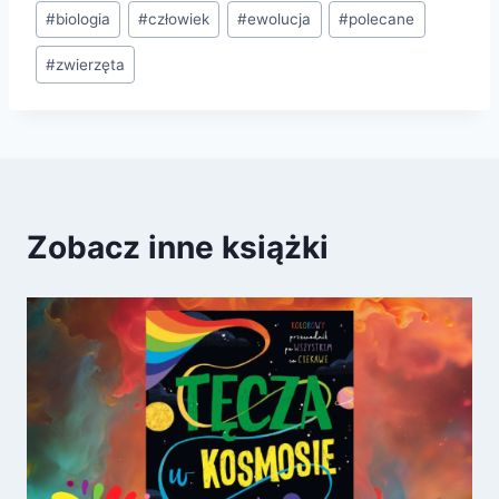
Tagi
#
biologia
#
człowiek
#
ewolucja
#
polecane
wpisu:
#
zwierzęta
Zobacz inne książki