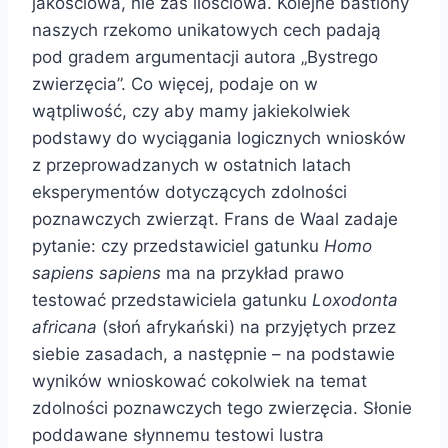
jakościowa, nie zaś ilościowa. Kolejne bastiony
naszych rzekomo unikatowych cech padają
pod gradem argumentacji autora „Bystrego
zwierzęcia”. Co więcej, podaje on w
wątpliwość, czy aby mamy jakiekolwiek
podstawy do wyciągania logicznych wniosków
z przeprowadzanych w ostatnich latach
eksperymentów dotyczących zdolności
poznawczych zwierząt. Frans de Waal zadaje
pytanie: czy przedstawiciel gatunku
Homo
sapiens sapiens
ma na przykład prawo
testować przedstawiciela gatunku
Loxodonta
africana
(słoń afrykański) na przyjętych przez
siebie zasadach, a następnie – na podstawie
wyników wnioskować cokolwiek na temat
zdolności poznawczych tego zwierzęcia. Słonie
poddawane słynnemu testowi lustra