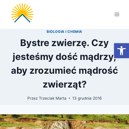
Przejdź
do
treści
BIOLOGIA I CHEMIA
Bystre zwierzę. Czy
Otwórz
jesteśmy dość mądrzy,
aby zrozumieć mądrość
zwierząt?
Przez
Trzeciak Marta
13 grudnia 2016