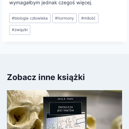
wymagałbym jednak czegoś więcej.
Tagi
#
biologia człowieka
#
hormony
#
miłość
wpisu:
#
związki
Zobacz inne książki