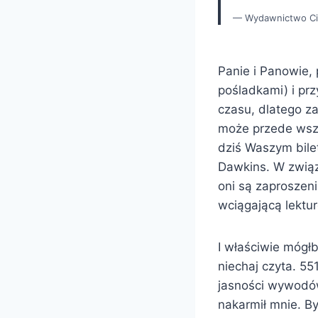
Wydawnictwo C
Panie i Panowie,
pośladkami) i pr
czasu, dlatego za
może przede wsz
dziś Waszym bile
Dawkins. W związ
oni są zaproszeni
wciągającą lektu
I właściwie mógłb
niechaj czyta. 551
jasności wywodów
nakarmił mnie. By