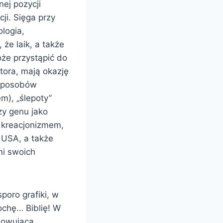
ej pozycji
ji. Sięga przy
logia,
 że laik, a także
oże przystąpić do
utora, mają okazję
 sposobów
m), „ślepoty”
zy genu jako
m kreacjonizmem,
 USA, a także
mi swoich
poro grafiki, w
ochę… Biblię! W
mowująca