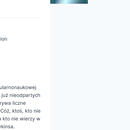
tion
pularnonaukowej
 już nieodpartych
rywa liczne
Cóż, ktoś, kto nie
a kto nie wierzy w
wkinsa.