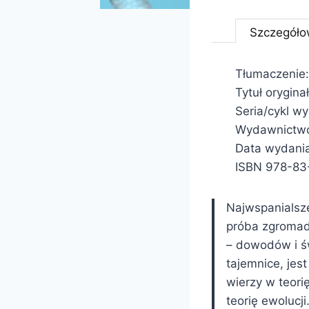
Szczegóło
Tłumaczenie:
Tytuł orygina
Seria/cykl w
Wydawnictwo
Data wydani
ISBN 978-83
Najwspanialsze
próba zgromadz
– dowodów i św
tajemnice, jest
wierzy w teori
teorię ewolucj