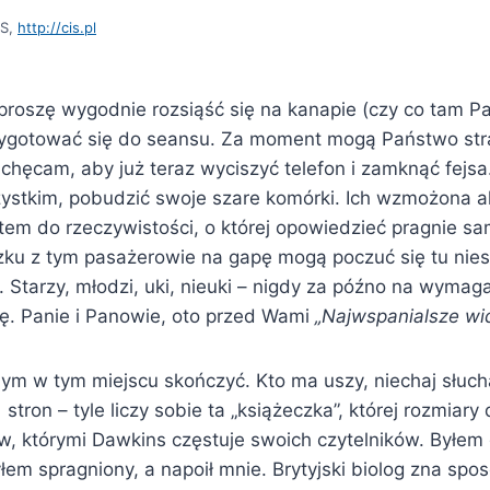
iS,
http://cis.pl
 proszę wygodnie rozsiąść się na kanapie (czy co tam 
zygotować się do seansu. Za moment mogą Państwo str
chęcam, aby już teraz wyciszyć telefon i zamknąć fejsa
ystkim, pobudzić swoje szare komórki. Ich wzmożona 
tem do rzeczywistości, o której opowiedzieć pragnie sa
ku z tym pasażerowie na gapę mogą poczuć się tu niesw
. Starzy, młodzi, uki, nieuki – nigdy za późno na wymag
rę. Panie i Panowie, oto przed Wami
„Najwspanialsze wi
ym w tym miejscu skończyć. Kto ma uszy, niechaj słucha
 stron – tyle liczy sobie ta „książeczka”, której rozmiar
, którymi Dawkins częstuje swoich czytelników. Byłem 
łem spragniony, a napoił mnie. Brytyjski biolog zna spo