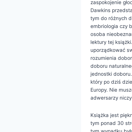
zaspokojenie głod
Dawkins przedsta
tym do różnych dz
embriologia czy b
osoba nieobezna
lektury tej książk
uporządkować sw
rozumienia doboru
doboru naturalneg
jednostki doboru
który po dziś dzi
Europy. Nie musz
adwersarzy nicz
Książka jest pię
tym ponad 30 str
tym wypadku była