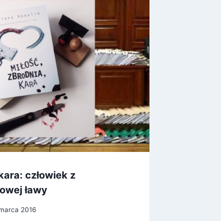
 kara: człowiek z
Mity po
owej ławy
Przez
 marca 2016