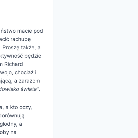
Państwo macie pod
acić rachubę
. Proszę także, a
aktywność będzie
m Richard
ojo, chociaż i
ającą, a zarazem
dowisko świata”
.
, a kto oczy,
y dorównują
głodny, a
soby na