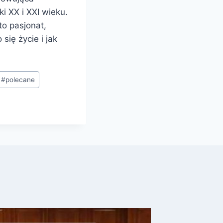
i XX i XXI wieku.
to pasjonat,
się życie i jak
#
polecane