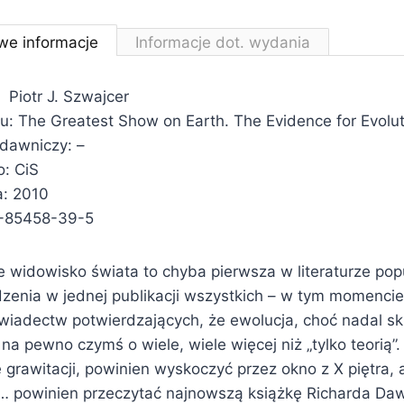
we informacje
Informacje dot. wydania
 Piotr J. Szwajcer
łu: The Greatest Show on Earth. The Evidence for Evolu
ydawniczy: –
: CiS
a: 2010
-85458-39-5
 widowisko świata to chyba pierwsza w literaturze po
enia w jednej publikacji wszystkich – w tym momencie
iadectw potwierdzających, że ewolucja, choć nadal sk
 na pewno czymś o wiele, wiele więcej niż „tylko teorią”. 
ę grawitacji, powinien wyskoczyć przez okno z X piętra, 
i… powinien przeczytać najnowszą książkę Richarda Da