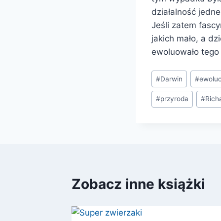
działalność jedne
Jeśli zatem fascy
jakich mało, a dzi
ewoluowało tego 
Tagi
#
Darwin
#
ewoluc
wpisu:
#
przyroda
#
Rich
Zobacz inne książki