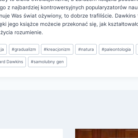
go z najbardziej kontrowersyjnych popularyzatorów nauk
nuje Was świat ożywiony, to dobrze trafiliście. Dawkins 
ęki jego książce możecie przekonać się, jak kształtowało 
życia rozumienie.
ja
#
gradualizm
#
kreacjonizm
#
natura
#
paleontologia
ard Dawkins
#
samolubny gen