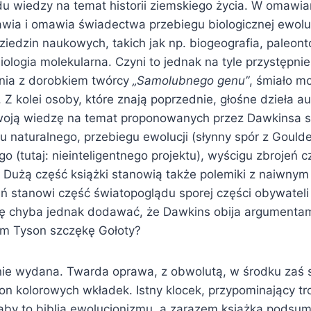
u wiedzy na temat historii ziemskiego życia. W omawian
wia i omawia świadectwa przebiegu biologicznej ewoluc
iedzin naukowych, takich jak np. biogeografia, paleonto
iologia molekularna. Czyni to jednak na tyle przystępnie,
nia z dorobkiem twórcy
„Samolubnego genu”
, śmiało m
i. Z kolei osoby, które znają poprzednie, głośne dzieła a
oją wiedzę na temat proponowanych przez Dawkinsa
 naturalnego, przebiegu ewolucji (słynny spór z Goulde
o (tutaj: nieinteligentnego projektu), wyścigu zbrojeń c
. Dużą część książki stanowią także polemiki z naiwny
eń stanowi część światopoglądu sporej części obywateli
ę chyba jednak dodawać, że Dawkins obija argumenta
ym Tyson szczękę Gołoty?
knie wydana. Twarda oprawa, z obwolutą, w środku zaś s
on kolorowych wkładek. Istny klocek, przypominający tr
by to biblia ewolucjonizmu, a zarazem książka podsu