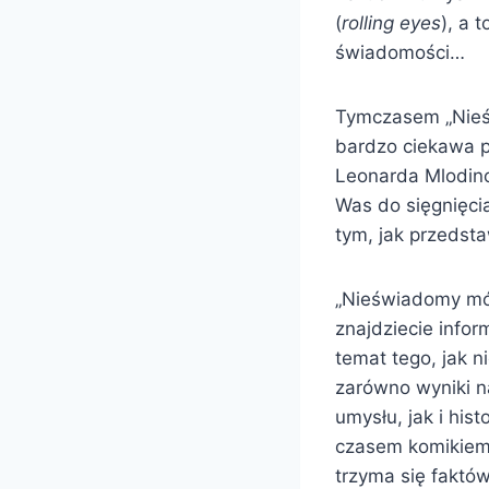
(
rolling eyes
), a 
świadomości…
Tymczasem „Nieś
bardzo ciekawa p
Leonarda Mlodino
Was do sięgnięcia
tym, jak przedst
„Nieświadomy móz
znajdziecie info
temat tego, jak 
zarówno wyniki n
umysłu, jak i his
czasem komikiem,
trzyma się faktów