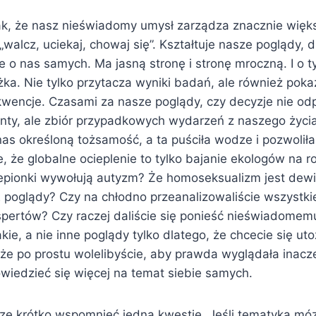
ak, że nasz nieświadomy umysł zarządza znacznie więks
 „walcz, uciekaj, chowaj się”. Kształtuje nasze poglądy, 
e o nas samych. Ma jasną stronę i stronę mroczną. I o 
ka. Nie tylko przytacza wyniki badań, ale również poka
wencje. Czasami za nasze poglądy, czy decyzje nie od
ty, ale zbiór przypadkowych wydarzeń z naszego życia
nas określoną tożsamość, a ta puściła wodze i pozwolił
e, że globalne ocieplenie to tylko bajanie ekologów na
zepionki wywołują autyzm? Że homoseksualizm jest dewi
oglądy? Czy na chłodno przeanalizowaliście wszystkie
spertów? Czy raczej daliście się ponieść nieświadomem
kie, a nie inne poglądy tylko dlatego, że chcecie się ut
 że po prostu wolelibyście, aby prawda wyglądała inacz
owiedzieć się więcej na temat siebie samych.
ze krótko wspomnieć jedną kwestię. Jeśli tematyka m