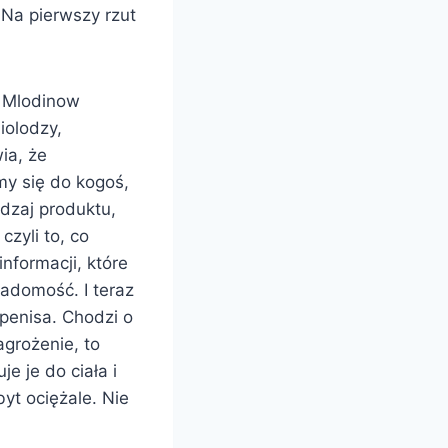
 Na pierwszy rzut
u Mlodinow
iolodzy,
ia, że
y się do kogoś,
dzaj produktu,
czyli to, co
nformacji, które
adomość. I teraz
 penisa. Chodzi o
grożenie, to
 je do ciała i
yt ociężale. Nie