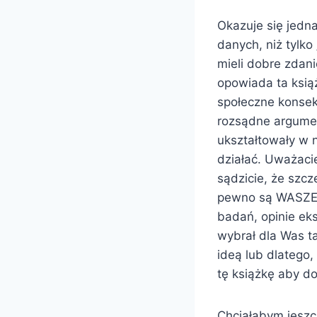
Okazuje się jedn
danych, niż tylko
mieli dobre zdani
opowiada ta książ
społeczne konsek
rozsądne argumen
ukształtowały w 
działać. Uważaci
sądzicie, że szc
pewno są WASZE p
badań, opinie ek
wybrał dla Was ta
ideą lub dlatego,
tę książkę aby d
Chciałabym jeszc