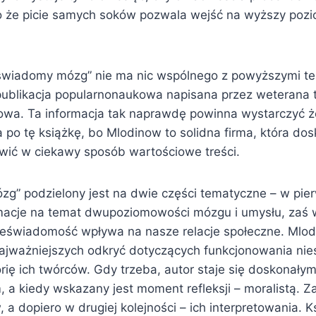
to że picie samych soków pozwala wejść na wyższy poz
wiadomy mózg” nie ma nic wspólnego z powyższymi te
ublikacja popularnonaukowa napisana przez weterana te
wa. Ta informacja tak naprawdę powinna wystarczyć ż
 po tę książkę, bo Mlodinow to solidna firma, która dos
awić w ciekawy sposób wartościowe treści.
g” podzielony jest na dwie części tematyczne – w pier
rmacje na temat dwupoziomowości mózgu i umysłu, zaś w
nieświadomość wpływa na nasze relacje społeczne. Mlod
ajważniejszych odkryć dotyczących funkcjonowania nie
torię ich twórców. Gdy trzeba, autor staje się doskonał
 a kiedy wskazany jest moment refleksji – moralistą. 
, a dopiero w drugiej kolejności – ich interpretowania. K