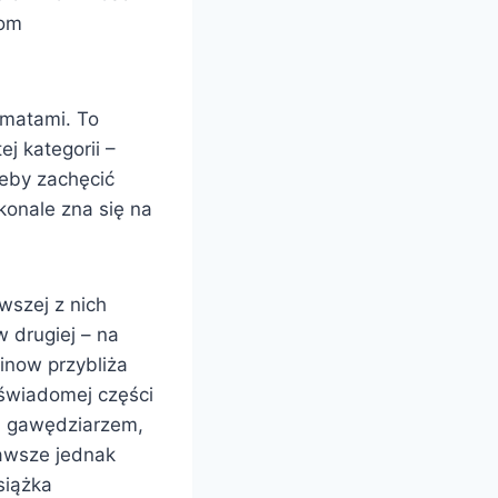
iom
matami. To
j kategorii –
eby zachęcić
konale zna się na
wszej z nich
 drugiej – na
inow przybliża
świadomej części
ym gawędziarzem,
Zawsze jednak
siążka