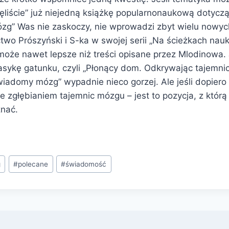
nęliście” już niejedną książkę popularnonaukową dotycz
g” Was nie zaskoczy, nie wprowadzi zbyt wielu nowyc
wo Prószyński i S-ka w swojej serii „Na ścieżkach nauk
 może nawet lepsze niż treści opisane przez Mlodinowa. 
klasykę gatunku, czyli „Płonący dom. Odkrywając tajemn
wiadomy mózg” wypadnie nieco gorzej. Ale jeśli dopiero
 zgłębianiem tajemnic mózgu – jest to pozycja, z którą
znać.
g
#
polecane
#
świadomość