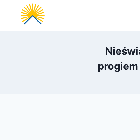
Przejdź
do
treści
Nieświ
progiem