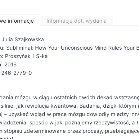
we informacje
Informacje dot. wydania
 Julia Szajkowska
ału: Subliminal: How Your Unconscious Mind Rules Your 
 Prószyński i S-ka
a: 2016
-246-2779-0
dania mózgu w ciągu ostatnich dwóch dekad wstrząsn
ilnie, jak rewolucja kwantowa. Badania, dzięki którym
ej – uzyskać wgląd w pracę mózgu dowiodły między inn
wiadczenia, sposób w jaki poznajemy rzeczywistość, a 
 stopniu zdeterminowane przez procesy, przebiegające