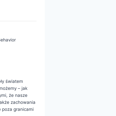
Behavior
ęły światem
 możemy – jak
ymi, że nasze
także zachowania
 poza granicami