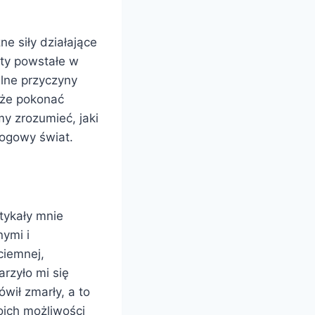
e siły działające
kty powstałe w
lne przyczyny
kże pokonać
my zrozumieć, jaki
rogowy świat.
tykały mnie
nymi i
ciemnej,
rzyło mi się
wił zmarły, a to
oich możliwości