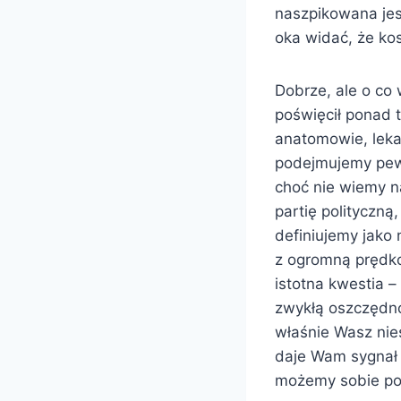
naszpikowana jest
oka widać, że kos
Dobrze, ale o co
poświęcił ponad t
anatomowie, lekar
podejmujemy pewn
choć nie wiemy n
partię polityczną
definiujemy jako 
z ogromną prędko
istotna kwestia –
zwykłą oszczędno
właśnie Wasz nie
daje Wam sygnał 
możemy sobie poz