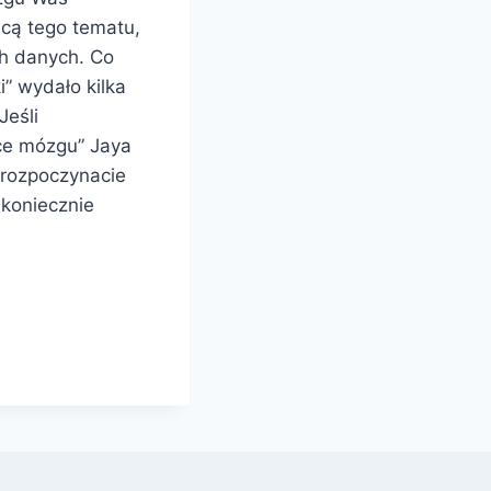
ącą tego tematu,
h danych. Co
i” wydało kilka
Jeśli
ice mózgu” Jaya
 rozpoczynacie
 koniecznie