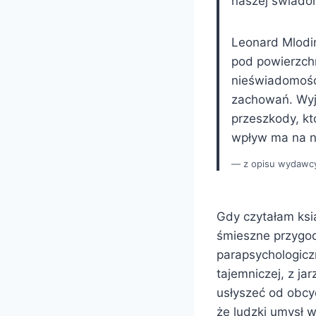
naszej świado
Leonard Mlodin
pod powierzchn
nieświadomośc
zachowań. Wyja
przeszkody, kt
wpływ ma na n
z opisu wydawc
Gdy czytałam ksi
śmieszne przygody
parapsychologiczn
tajemniczej, z ja
usłyszeć od obcyc
że ludzki umysł w