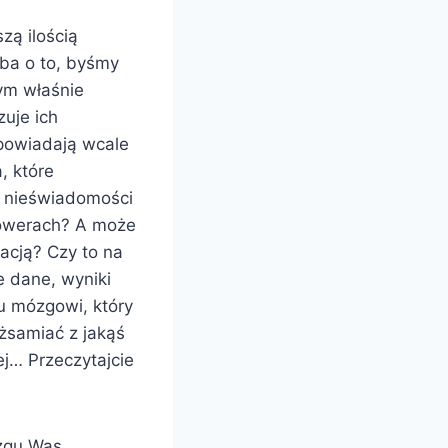
zą ilością
dba o to, byśmy
tym właśnie
zuje ich
powiadają wcale
, które
a nieświadomości
 rowerach? A może
acją? Czy to na
 dane, wyniki
u mózgowi, który
ożsamiać z jakąś
ej… Przeczytajcie
ózgu Was