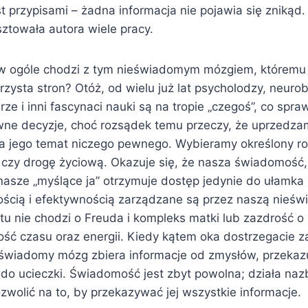
 przypisami – żadna informacja nie pojawia się znikąd.
ztowała autora wiele pracy.
 w ogóle chodzi z tym nieświadomym mózgiem, którem
rzysta stron? Otóż, od wielu już lat psycholodzy, neurob
ze i inni fascynaci nauki są na tropie „czegoś”, co spraw
e decyzje, choć rozsądek temu przeczy, że uprzedzam
a jego temat niczego pewnego. Wybieramy określony ro
, czy drogę życiową. Okazuje się, że nasza świadomość, 
nasze „myślące ja” otrzymuje dostęp jedynie do ułamka i
ścią i efektywnością zarządzane są przez naszą nieświ
 tu nie chodzi o Freuda i kompleks matki lub zazdrość o
ść czasu oraz energii. Kiedy kątem oka dostrzegacie za
świadomy mózg zbiera informacje od zmysłów, przekazuje
do ucieczki. Świadomość jest zbyt powolna; działa nazb
wolić na to, by przekazywać jej wszystkie informacje.