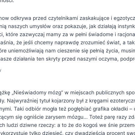
mości.
ow odkrywa przed czytelnikami zaskakujące i egzotyczn
ią naszych umysłów oraz pokazuje, jak działają instyn
i, które zazwyczaj mamy za w pełni świadome i racjona
śnia, że jeśli chcemy naprawdę zrozumieć świat, a ta
óre uniemożliwiają nam cieszenie się pełnią życia, musi
asze działania ten skryty przed naszymi oczyma, podp
y
ążkę „Nieświadomy mózg” w miejscach publicznych spo
. Najwyraźniej tytuł kojarzony był z kręgami ezoterycz
ymi. Taki odbiór mogła też pogłębiać grafika okładki – 
rzącym się ogniście zarysem mózgu… Toteż parę razy zda
h ludzi dziwne rzeczy: a to że do kogoś we śnie przemó
ykorzystuje tylko dziesięć, czy dwadzieścia procent sw