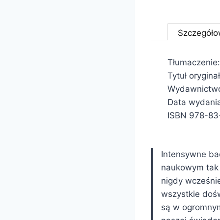
Szczegóło
Tłumaczenie:
Tytuł orygin
Wydawnictwo:
Data wydani
ISBN 978-83
Intensywne ba
naukowym tak s
nigdy wcześni
wszystkie doś
są w ogromnym