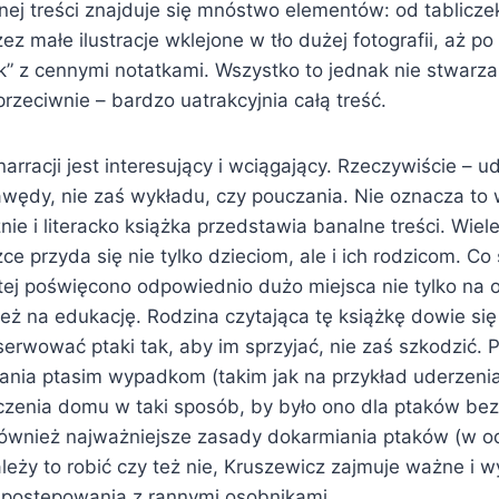
znej treści znajduje się mnóstwo elementów: od tablicze
z małe ilustracje wklejone w tło dużej fotografii, aż po
” z cennymi notatkami. Wszystko to jednak nie stwarz
rzeciwnie – bardzo uatrakcyjnia całą treść.
rracji jest interesujący i wciągający. Rzeczywiście – uda
awędy, nie zaś wykładu, czy pouczania. Nie oznacza to 
nie i literacko książka przedstawia banalne treści. Wiele
e przyda się nie tylko dzieciom, ale i ich rodzicom. Co
 tej poświęcono odpowiednio dużo miejsca nie tylko na
eż na edukację. Rodzina czytająca tę książkę dowie się
erwować ptaki tak, aby im sprzyjać, nie zaś szkodzić. 
nia ptasim wypadkom (takim jak na przykład uderzenia
zenia domu w taki sposób, by było ono dla ptaków bez
również najważniejsze zasady dokarmiania ptaków (w o
ależy to robić czy też nie, Kruszewicz zajmuje ważne i
 postępowania z rannymi osobnikami.