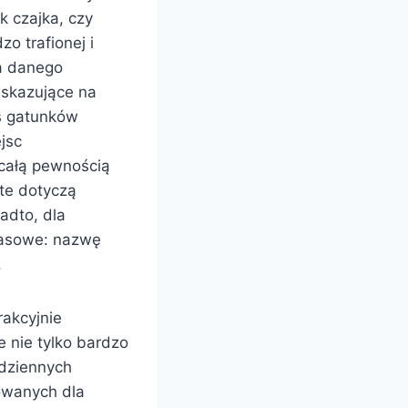
ak czajka, czy
o trafionej i
a danego
 wskazujące na
s gatunków
jsc
całą pewnością
 te dotyczą
adto, dla
tlasowe: nazwę
.
rakcyjnie
 nie tylko bardzo
odziennych
owanych dla