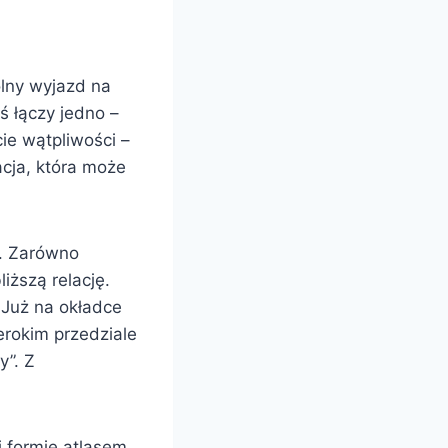
ólny wyjazd na
ś łączy jedno –
ie wątpliwości –
acja, która może
e. Zarówno
liższą relację.
 Już na okładce
erokim przedziale
y”. Z
 formie atlasem