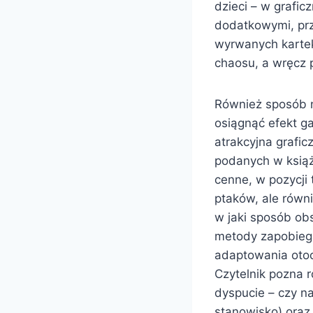
dzieci – w grafic
dodatkowymi, prze
wyrwanych kartek
chaosu, a wręcz p
Również sposób na
osiągnąć efekt g
atrakcyjna graficz
podanych w książc
cenne, w pozycji
ptaków, ale równi
w jaki sposób obs
metody zapobiega
adaptowania otoc
Czytelnik pozna 
dyspucie – czy n
stanowisko) oraz