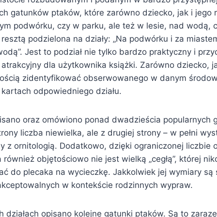
ych gatunków ptaków, które zarówno dziecko, jak i jego
ym podwórku, czy w parku, ale też w lesie, nad wodą, c
 resztą podzielona na działy: „Na podwórku i za miastem
wodą”. Jest to podział nie tylko bardzo praktyczny i przy
atrakcyjny dla użytkownika książki. Zarówno dziecko, ja
wością zidentyfikować obserwowanego w danym środowi
 kartach odpowiedniego działu.
pisano oraz omówiono ponad dwadzieścia popularnych 
trony liczba niewielka, ale z drugiej strony – w pełni wy
 z ornitologią. Dodatkowo, dzięki ograniczonej liczbie 
również objętościowo nie jest wielką „cegłą”, której ni
rać do plecaka na wycieczkę. Jakkolwiek jej wymiary są
akceptowalnych w kontekście rodzinnych wypraw.
 działach opisano kolejne gatunki ptaków. Są to zaraze