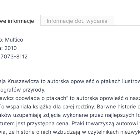
we informacje
Informacje dot. wydania
: Multico
a: 2010
-7073-8112
ja Kruszewicza to autorska opowieść o ptakach ilustro
tografów przyrody.
ewicz opowiada o ptakach” to autorska opowieść o nas
To wspaniała książka dla całej rodziny. Barwne historie o
ków uzupełniają zdjęcia wykonane przez najlepszych fo
utem jest przystępna cena. Ptaki towarzyszą autorow
wia, że historie o nich wzbudzają w czytelnikach niezwy