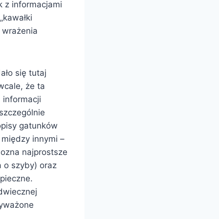
k z informacjami
 „kawałki
a wrażenia
ło się tutaj
wcale, że ta
 informacji
 szczególnie
 opisy gatunków
 między innymi –
Pozna najprostsze
 o szyby) oraz
pieczne.
dwiecznej
 wyważone