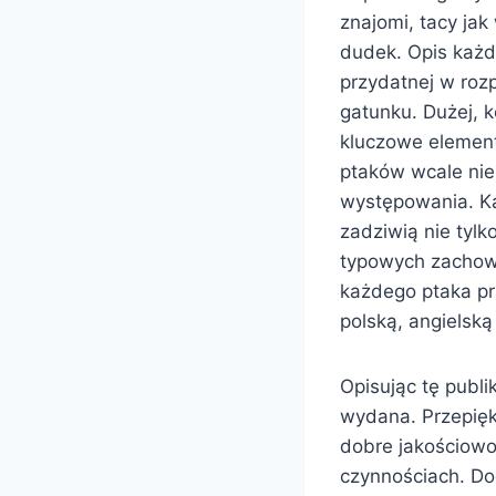
znajomi, tacy jak 
dudek. Opis każde
przydatnej w roz
gatunku. Dużej, k
kluczowe element
ptaków wcale nie
występowania. Ka
zadziwią nie tylk
typowych zachowa
każdego ptaka pr
polską, angielską
Opisując tę publi
wydana. Przepięk
dobre jakościowo,
czynnościach. D