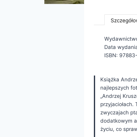
Szczegóło
Wydawnictwo
Data wydani
ISBN:
97883
Książka Andrze
najlepszych fo
„Andrzej Krusz
przyjaciołach. 
zwyczajach pta
dodatkowym at
życiu, co spra