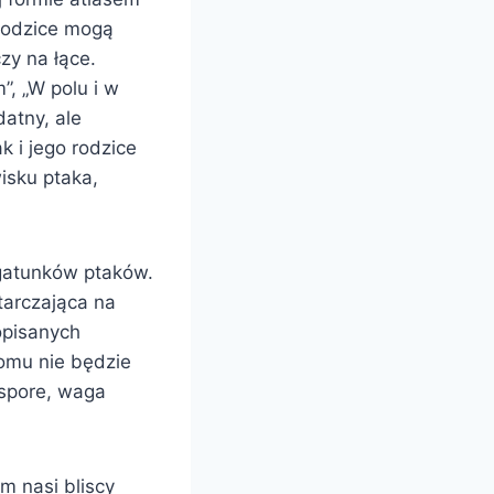
 rodzice mogą
zy na łące.
”, „W polu i w
datny, ale
k i jego rodzice
sku ptaka,
gatunków ptaków.
starczająca na
opisanych
komu nie będzie
 spore, waga
m nasi bliscy