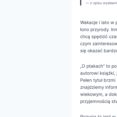
z opisu wydawn
Wakacje i lato w
łono przyrody. I
chcą spędzić cza
czym zainteresowa
się okazać bard
„O ptakach” to p
autorowi książki,
Pełen tytuł brzm
znajdziemy inform
wiekowym, a dokła
przyjemnością stw
Pozycja ta jest 