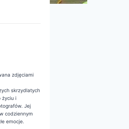
wana zdjęciami
zych skrzydlatych
 życiu i
tografów. Jej
i w codziennym
kłe emocje.