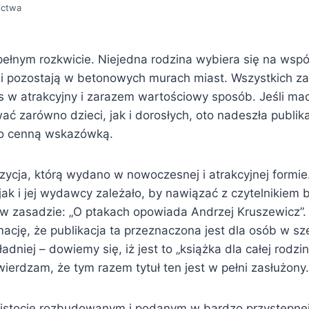
ictwa
 pełnym rozkwicie. Niejedna rodzina wybiera się na wsp
nni pozostają w betonowych murach miast. Wszystkich za
s w atrakcyjny i zarazem wartościowy sposób. Jeśli mac
ć zarówno dzieci, jak i dorosłych, oto nadeszła publik
zo cenną wskazówką.
ozycja, którą wydano w nowoczesnej i atrakcyjnej formi
 jak i jej wydawcy zależało, by nawiązać z czytelnikiem b
i w zasadzie: „O ptakach opowiada Andrzej Kruszewicz”.
ację, że publikacja ta przeznaczona jest dla osób w sz
dniej – dowiemy się, iż jest to „książka dla całej rodzin
ierdzam, że tym razem tytuł ten jest w pełni zasłużony.
w istocie rozbudowanym i podanym w bardzo przystępnej