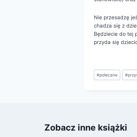
Nie przesadzę je
chadza się z dzi
Będziecie do tej 
przyda się dzieci
Tagi
#
polecane
#
przy
wpisu:
Zobacz inne książki