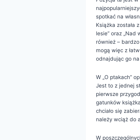
najpopularniejsz
spotkać na własn
Książka została z
lesie” oraz „Nad 
również – bardzo 
mogą więc z łat
odnajdując go na
W „O ptakach” o
Jest to z jednej s
pierwsze przygody
gatunków książka 
chciało się zabie
należy wciąż do 
W poszczególnych