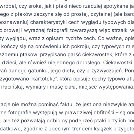
wróbel, czy sroka, jak i ptaki nieco rzadziej spotykane j
go z ptaków zaczyna się od prostej, czytelnej (ale bardz
poznawaniu) charakterystyki cech wyglądu typowych dl
olorowej i wyraźnej fotografii towarzyszą więc strzałki
y wyglądu, wraz z opisami tychże cech. Co ważne, opi
 kończy się na omówieniu ich pokroju, czy typowych mie
żdemu ptakowi przypisano garść ciekawostek, które z 
o dzieci, ale również niejednego dorosłego. Ciekawostki
ń danego gatunku, jego diety, czy przyzwyczajeń. Pon
zygotowano „kartotekę”, która opisuje cechy typowo a
 i łacińską, wymiary i masę ciała, miejsce występowania
kacje nie można pominąć faktu, że jest ona niezwykle at
ne fotografie występują w prawdziwej obfitości – są one
 ale też pozwalają odbiorcy podejrzeć ptaki przy ich c
odatkowo, zgodnie z obecnym trendem książek przygot