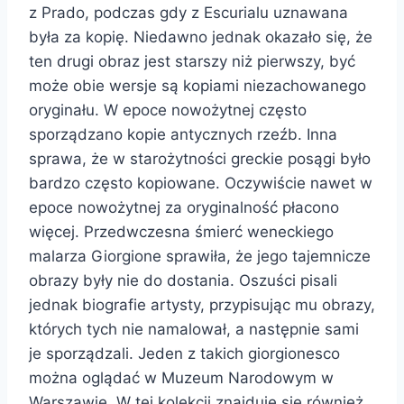
z Prado, podczas gdy z Escurialu uznawana
była za kopię. Niedawno jednak okazało się, że
ten drugi obraz jest starszy niż pierwszy, być
może obie wersje są kopiami niezachowanego
oryginału. W epoce nowożytnej często
sporządzano kopie antycznych rzeźb. Inna
sprawa, że w starożytności greckie posągi było
bardzo często kopiowane. Oczywiście nawet w
epoce nowożytnej za oryginalność płacono
więcej. Przedwczesna śmierć weneckiego
malarza Giorgione sprawiła, że jego tajemnicze
obrazy były nie do dostania. Oszuści pisali
jednak biografie artysty, przypisując mu obrazy,
których tych nie namalował, a następnie sami
je sporządzali. Jeden z takich giorgionesco
można oglądać w Muzeum Narodowym w
Warszawie. W tej kolekcji znajduje się również