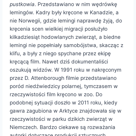
pustkowia
. Przedstawiano w nim wędrówkę
lemingów. Kadry były kręcone w Kanadzie, a
nie Norwegii, gdzie lemingi naprawdę żyją, do
kręcenia scen wielkiej migracji posłużyło
kilkadziesiąt hodowlanych zwierząt, a biedne
lemingi nie popełniały samobójstwa, skacząc z
klifu, a były z niego spychane przez ekipę
kręcącą film. Nawet dziś dokumentaliści
oszukują widzów. W 1991 roku w nakręconym
przez D. Attenborough filmie przedstawiano
poród niedźwiedzicy polarnej, tymczasem w
rzeczywistości film kręcono w zoo. Do
podobnej sytuacji doszło w 2011 roku, kiedy
gawra zagubiona w Arktyce znajdowała się w
rzeczywistości w parku dzikich zwierząt w
Niemczech. Bardzo ciekawe są rozważania
autorki dotyczące produkcji sztucznych