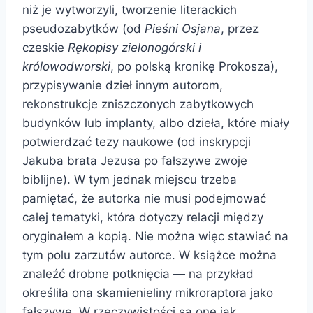
niż je wytworzyli, tworzenie literackich
pseudozabytków (od
Pieśni Osjana
, przez
czeskie
Rękopisy zielonogórski i
królowodworski
, po polską kronikę Prokosza),
przypisywanie dzieł innym autorom,
rekonstrukcje zniszczonych zabytkowych
budynków lub implanty, albo dzieła, które miały
potwierdzać tezy naukowe (od inskrypcji
Jakuba brata Jezusa po fałszywe zwoje
biblijne). W tym jednak miejscu trzeba
pamiętać, że autorka nie musi podejmować
całej tematyki, która dotyczy relacji między
oryginałem a kopią. Nie można więc stawiać na
tym polu zarzutów autorce. W książce można
znaleźć drobne potknięcia — na przykład
określiła ona skamienieliny mikroraptora jako
fałszywe. W rzeczywistości są one jak