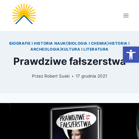
Przejdź
do
treści
BIOGRAFIE I HISTORIA NAUKI
|
BIOLOGIA I CHEMIA
|
HISTORIA I
Otwórz
ARCHEOLOGIA
|
KULTURA I LITERATURA
Prawdziwe fałszerstwa
Przez
Robert Suski
17 grudnia 2021