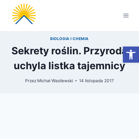
Przejdź
do
treści
BIOLOGIA I CHEMIA
Otwórz
Sekrety roślin. Przyroda
uchyla listka tajemnicy
Przez
Michał Wasilewski
14 listopada 2017