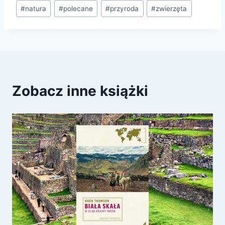
Tagi
#
natura
#
polecane
#
przyroda
#
zwierzęta
wpisu:
Zobacz inne książki