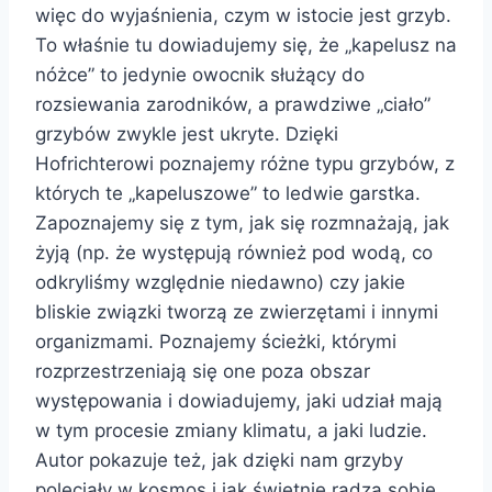
więc do wyjaśnienia, czym w istocie jest grzyb.
To właśnie tu dowiadujemy się, że „kapelusz na
nóżce” to jedynie owocnik służący do
rozsiewania zarodników, a prawdziwe „ciało”
grzybów zwykle jest ukryte. Dzięki
Hofrichterowi poznajemy różne typu grzybów, z
których te „kapeluszowe” to ledwie garstka.
Zapoznajemy się z tym, jak się rozmnażają, jak
żyją (np. że występują również pod wodą, co
odkryliśmy względnie niedawno) czy jakie
bliskie związki tworzą ze zwierzętami i innymi
organizmami. Poznajemy ścieżki, którymi
rozprzestrzeniają się one poza obszar
występowania i dowiadujemy, jaki udział mają
w tym procesie zmiany klimatu, a jaki ludzie.
Autor pokazuje też, jak dzięki nam grzyby
poleciały w kosmos i jak świetnie radzą sobie