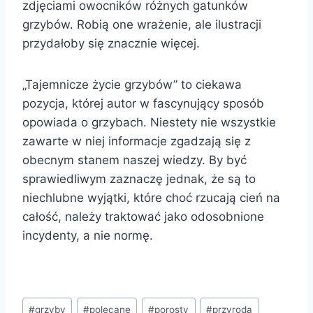
zdjęciami owocników różnych gatunków
grzybów. Robią one wrażenie, ale ilustracji
przydałoby się znacznie więcej.
„Tajemnicze życie grzybów” to ciekawa
pozycja, której autor w fascynujący sposób
opowiada o grzybach. Niestety nie wszystkie
zawarte w niej informacje zgadzają się z
obecnym stanem naszej wiedzy. By być
sprawiedliwym zaznaczę jednak, że są to
niechlubne wyjątki, które choć rzucają cień na
całość, należy traktować jako odosobnione
incydenty, a nie normę.
Tagi
#
grzyby
#
polecane
#
porosty
#
przyroda