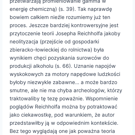
przetwarzają promieniowanie gamma w
energię chemiczną) (s. 39). Tak naprawdę
bowiem całkiem nieźle rozumiemy już ten
proces. Jeszcze bardziej kontrowersyjne jest
przytoczenie teorii Josepha Reichholfa jakoby
neolityzacja (przejście od gospodarki
zbieracko-łowieckiej do rolnictwa) była
wynikiem chęci pozyskania surowców do
produkcji alkoholu (s. 66). Uznanie napojów
wyskokowych za motory napędowe ludzkości
byłoby niezwykle zabawne… a może bardzo
smutne, ale nie ma chyba archeologów, którzy
traktowaliby tę tezę poważnie. Wspomnienie
poglądów Reichholfa można by potraktować
jako ciekawostkę, pod warunkiem, że autor
przedstawiłby ją w odpowiednim kontekście.
Bez tego wyglądają one jak poważna teoria