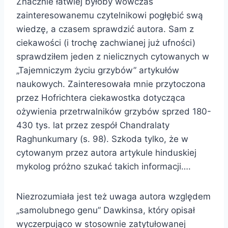
Znacznie łatwiej byłoby wówczas
zainteresowanemu czytelnikowi pogłębić swą
wiedzę, a czasem sprawdzić autora. Sam z
ciekawości (i trochę zachwianej już ufności)
sprawdziłem jeden z nielicznych cytowanych w
„Tajemniczym życiu grzybów” artykułów
naukowych. Zainteresowała mnie przytoczona
przez Hofrichtera ciekawostka dotycząca
ożywienia przetrwalników grzybów sprzed 180-
430 tys. lat przez zespół Chandralaty
Raghunkumary (s. 98). Szkoda tylko, że w
cytowanym przez autora artykule hinduskiej
mykolog próżno szukać takich informacji….
Niezrozumiała jest też uwaga autora względem
„samolubnego genu” Dawkinsa, który opisał
wyczerpująco w stosownie zatytułowanej