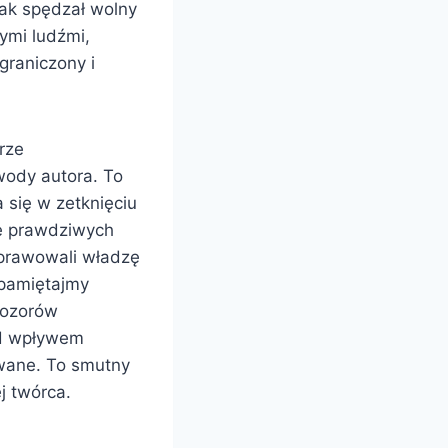
jak spędzał wolny
nymi ludźmi,
graniczony i
rze
ody autora. To
 się w zetknięciu
e prawdziwych
sprawowali władzę
 pamiętajmy
pozorów
od wpływem
owane. To smutny
ej twórca.