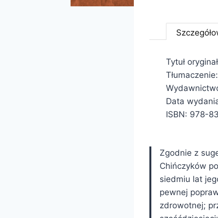
Szczegóło
Tytuł oryginał
Tłumaczenie:
Wydawnictwo:
Data wydania
ISBN: 978-8
Zgodnie z suges
Chińczyków po
siedmiu lat je
pewnej poprawi
zdrowotnej; pr