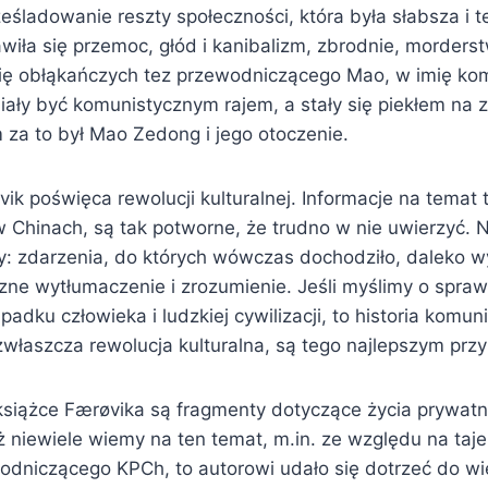
śladowanie reszty społeczności, która była słabsza i t
iła się przemoc, głód i kanibalizm, zbrodnie, morderst
ię obłąkańczych tez przewodniczącego Mao, w imię ko
miały być komunistycznym rajem, a stały się piekłem na z
za to był Mao Zedong i jego otoczenie.
k poświęca rewolucji kulturalnej. Informacje na temat t
 Chinach, są tak potworne, że trudno w nie uwierzyć. N
ty: zdarzenia, do których wówczas dochodziło, daleko w
czne wytłumaczenie i zrozumienie. Jeśli myślimy o spra
padku człowieka i ludzkiej cywilizacji, to historia komu
właszcza rewolucja kulturalna, są tego najlepszym prz
siążce Færøvika są fragmenty dotyczące życia prywat
 niewiele wiemy na ten temat, m.in. ze względu na taje
odniczącego KPCh, to autorowi udało się dotrzeć do wi