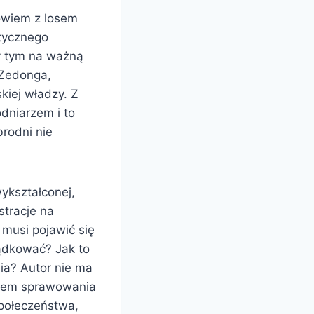
bowiem z losem
stycznego
zy tym na ważną
 Zedonga,
kiej władzy. Z
dniarzem i to
rodni nie
ykształconej,
stracje na
 musi pojawić się
ządkować? Jak to
ia? Autor nie ma
dziem sprawowania
społeczeństwa,