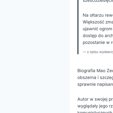
sześćdziesięci
Na ołtarzu rew
Większość zmar
ujawnić ogrom t
dostęp do arc
pozostanie w r
z opisu wydawc
Biografia Mao Ze
obszerna i szcze
sprawnie napisana
Autor w swojej p
wyglądały jego rz
komunistycznych