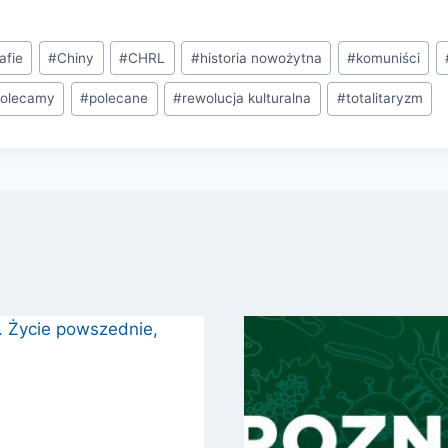
afie
#
Chiny
#
CHRL
#
historia nowożytna
#
komuniści
polecamy
#
polecane
#
rewolucja kulturalna
#
totalitaryzm