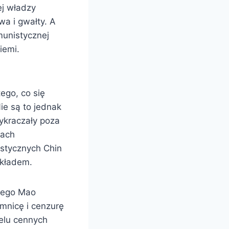
ej władzy
wa i gwałty. A
munistycznej
iemi.
ego, co się
ie są to jednak
ykraczały poza
wach
nistycznych Chin
ykładem.
nego Mao
mnicę i cenzurę
elu cennych