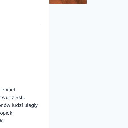
pieniach
 dwudziestu
onów ludzi uległy
opieki
ło