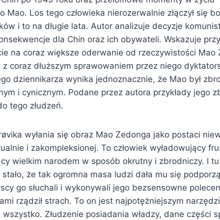
 Mao. Los tego człowieka nierozerwalnie złączył się 
ów i to na długie lata. Autor analizuje decyzje komuni
konsekwencje dla Chin oraz ich obywateli. Wskazuje pr
cie na coraz większe oderwanie od rzeczywistości Mao
 z coraz dłuższym sprawowaniem przez niego dyktators
ego dziennikarza wynika jednoznacznie, że Mao był zbro
nym i cynicznym. Podane przez autora przykłady jego zb
do tego złudzeń.
røvika wyłania się obraz Mao Zedonga jako postaci niew
tualnie i zakompleksionej. To człowiek wyładowujący fru
cy wielkim narodem w sposób okrutny i zbrodniczy. I tu
ię stało, że tak ogromna masa ludzi dała mu się podpor
yscy go słuchali i wykonywali jego bezsensowne polecen
nami rządził strach. To on jest najpotężniejszym narzę
ie wszystko. Złudzenie posiadania władzy, dane części 