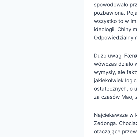
spowodowało prze
pozbawiona. Pojaw
wszystko to w im
ideologii. Chiny 
Odpowiedzialnym 
Dużo uwagi Færøvi
wówczas działo w
wymysły, ale fak
jakiekolwiek logi
ostatecznych, o u
za czasów Mao, z
Najciekawsze w k
Zedonga. Chociaż
otaczające przew