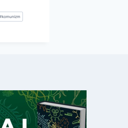
#
komunizm