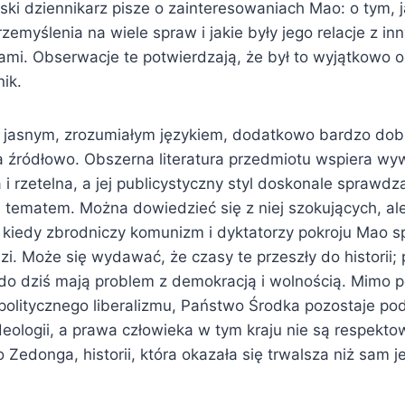
ski dziennikarz pisze o zainteresowaniach Mao: o tym, 
rzemyślenia na wiele spraw i jakie były jego relacje z in
ami. Obserwacje te potwierdzają, że był to wyjątkowo o
ik.
 jasnym, zrozumiałym językiem, dodatkowo bardzo dob
ródłowo. Obszerna literatura przedmiotu wspiera wyw
i rzetelna, a jej publicystyczny styl doskonale sprawdza
ematem. Można dowiedzieć się z niej szokujących, al
 kiedy zbrodniczy komunizm i dyktatorzy pokroju Mao 
zi. Może się wydawać, że czasy te przeszły do historii;
 do dziś mają problem z demokracją i wolnością. Mimo 
politycznego liberalizmu, Państwo Środka pozostaje p
deologii, a prawa człowieka w tym kraju nie są respekt
o Zedonga, historii, która okazała się trwalsza niż sam j