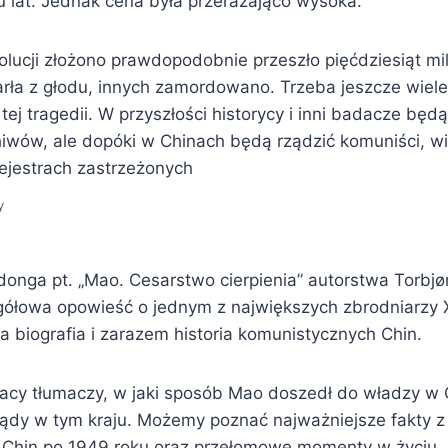
u lat. Jednak cena była przerażająco wysoka.
olucji złożono prawdopodobnie przeszło pięćdziesiąt mil
ła z głodu, innych zamordowano. Trzeba jeszcze wiele
ej tragedii. W przyszłości historycy i inni badacze będą
hiwów, ale dopóki w Chinach będą rządzić komuniści, 
ejestrach zastrzeżonych
y
donga pt. „Mao. Cesarstwo cierpienia” autorstwa Torbjø
gółowa opowieść o jednym z największych zbrodniarzy 
 biografia i zarazem historia komunistycznych Chin.
racy tłumaczy, w jaki sposób Mao doszedł do władzy w C
ądy w tym kraju. Możemy poznać najważniejsze fakty z h
 Chin po 1949 roku oraz przełomowe momenty w życiu