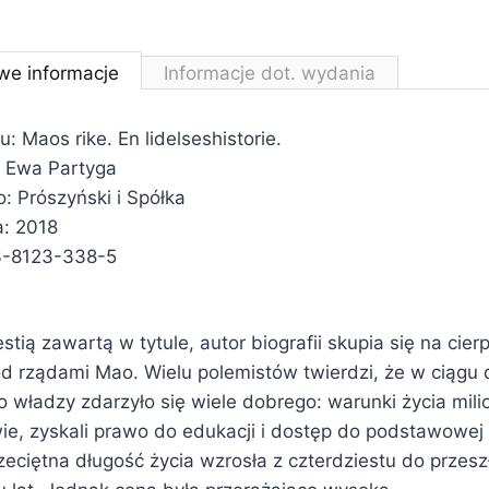
we informacje
Informacje dot. wydania
u: Maos rike. En lidelseshistorie.
 Ewa Partyga
 Prószyński i Spółka
: 2018
3-8123-338-5
tią zawartą w tytule, autor biografii skupia się na cier
d rządami Mao. Wielu polemistów twierdzi, że w ciągu
go władzy zdarzyło się wiele dobrego: warunki życia mili
e, zyskali prawo do edukacji i dostęp do podstawowej 
zeciętna długość życia wzrosła z czterdziestu do przesz