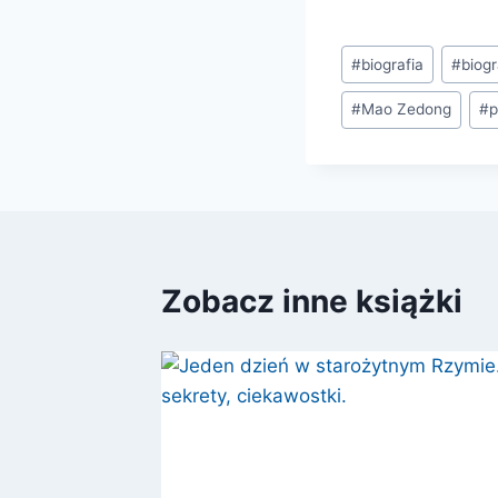
Tagi
#
biografia
#
biogr
wpisu:
#
Mao Zedong
#
Zobacz inne książki