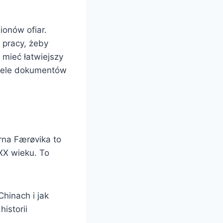
ionów ofiar.
 pracy, żeby
 mieć łatwiejszy
wiele dokumentów
rna Færøvika to
XX wieku. To
hinach i jak
istorii