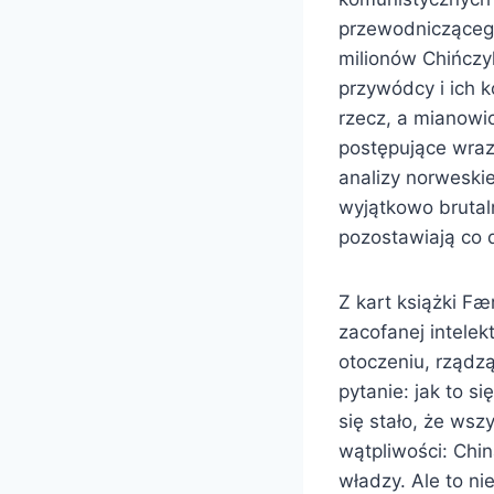
przewodniczącego
milionów Chińczyk
przywódcy i ich 
rzecz, a mianowi
postępujące wraz
analizy norweski
wyjątkowo brutal
pozostawiają co 
Z kart książki Fæ
zacofanej intelek
otoczeniu, rządzą
pytanie: jak to s
się stało, że wsz
wątpliwości: Chi
władzy. Ale to n