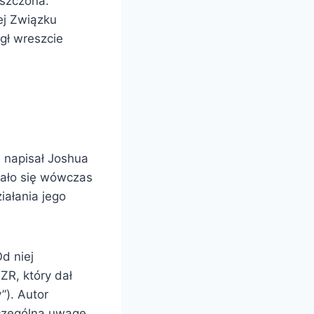
aszczona.
ej Związku
gł wreszcie
ę napisał Joshua
ziało się wówczas
iałania jego
d niej
ZR, który dał
”). Autor
zczególną uwagę