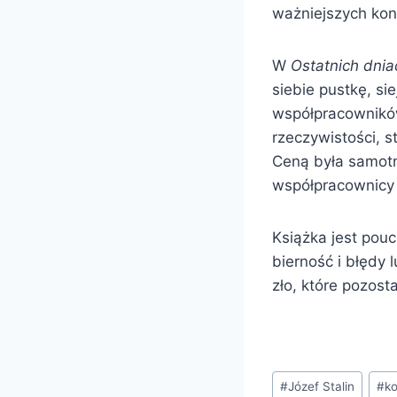
ważniejszych konk
W
Ostatnich dnia
siebie pustkę, sie
współpracowników
rzeczywistości, s
Ceną była samotn
współpracownicy 
Książka jest pouc
bierność i błędy 
zło, które pozost
Tagi
#
Józef Stalin
#
k