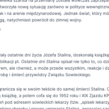
k wielka szansa na przemiany została wówczas zaprzep
 tworzyła nową sytuację zarówno w polityce wewnętrzn
ak i na arenie międzynarodowej. Jednak świat, który mó
gą, natychmiast powrócił do zimnej wojny.
y
ały ostatnie dni życia Józefa Stalina, doskonałą książk
likacji pt.
Ostatnie dni Stalina
opisał nie tylko to, co d
em, ale również, a może przede wszystkim, reakcje i dz
robę i śmierć przywódcy Związku Sowieckiego.
ranicza się w swoim tekście do samej śmierci Stalina. O
książkę, a potem cofa się do 1952 roku i XIX Zjazdu KP
ń pod adresem sowieckich lekarzy (tzw. „spisek lekarzy
zebieg choroby i proces umierania Stalina, zwracając s