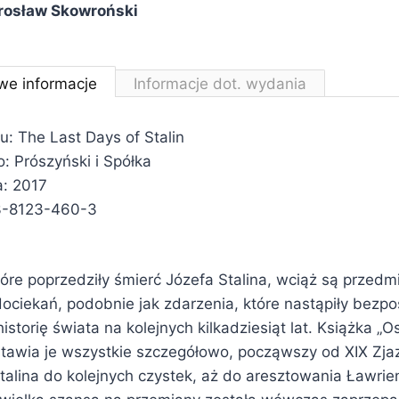
rosław Skowroński
we informacje
Informacje dot. wydania
łu:
The Last Days of Stalin
 Prószyński i Spółka
: 2017
3-8123-460-3
óre poprzedziły śmierć Józefa Stalina, wciąż są przed
dociekań, podobnie jak zdarzenia, które nastąpiły bezpoś
istorię świata na kolejnych kilkadziesiąt lat. Książka „O
stawia je wszystkie szczegółowo, począwszy od XIX Zja
alina do kolejnych czystek, aż do aresztowania Ławrient