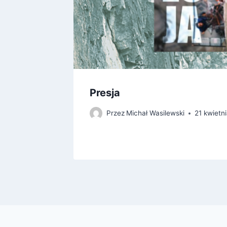
alce z
Presja
Przez
Michał Wasilewski
21 kwietn