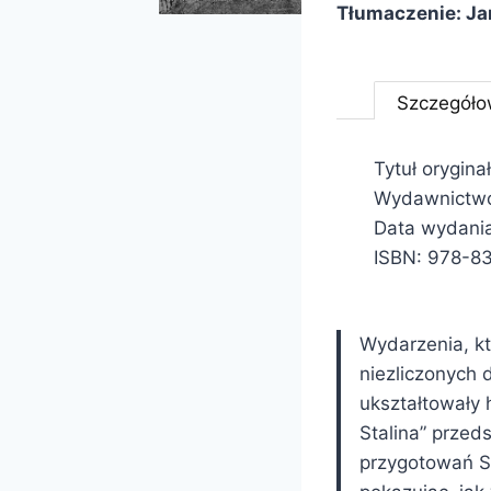
Tłumaczenie:
Ja
Szczegóło
Tytuł orygina
Wydawnictwo:
Data wydania
ISBN:
978-8
Wydarzenia, kt
niezliczonych 
ukształtowały h
Stalina” przed
przygotowań St