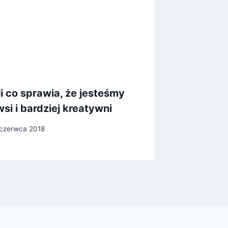
li co sprawia, że jesteśmy
Mądra 
wsi i bardziej kreatywni
interna
 czerwca 2018
Przez