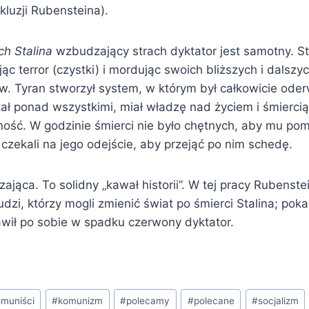
luzji Rubensteina).
ch Stalina
wzbudzający strach dyktator jest samotny. S
jąc terror (czystki) i mordując swoich bliższych i dalszy
. Tyran stworzył system, w którym był całkowicie ode
tał ponad wszystkimi, miał władzę nad życiem i śmiercią
ość. W godzinie śmierci nie było chętnych, aby mu pomó
czekali na jego odejście, aby przejąć po nim schedę.
zająca. To solidny „kawał historii”. W tej pracy Rubenst
ludzi, którzy mogli zmienić świat po śmierci Stalina; pok
awił po sobie w spadku czerwony dyktator.
omuniści
#
komunizm
#
polecamy
#
polecane
#
socjalizm