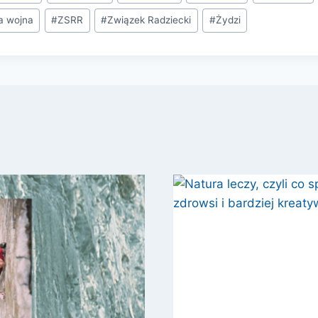
a wojna
#
ZSRR
#
Związek Radziecki
#
Żydzi