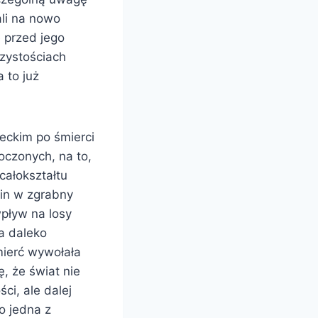
ali na nowo
e przed jego
czystościach
 to już
ieckim po śmierci
oczonych, na to,
całokształtu
ein w zgrabny
pływ na losy
a daleko
mierć wywołała
ę, że świat nie
ci, ale dalej
o jedna z