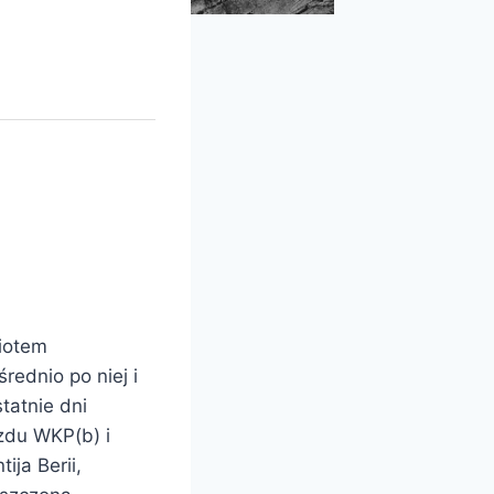
miotem
rednio po niej i
statnie dni
zdu WKP(b) i
ija Berii,