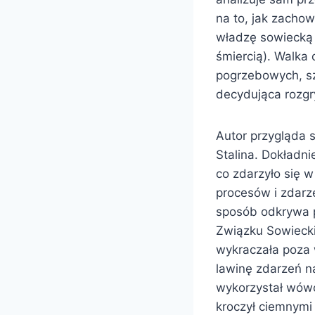
na to, jak zachow
władzę sowiecką i 
śmiercią). Walka 
pogrzebowych, sz
decydująca rozgry
Autor przygląda 
Stalina. Dokładn
co zdarzyło się w
procesów i zdarze
sposób odkrywa p
Związku Sowieckie
wykraczała poza 
lawinę zdarzeń na
wykorzystał wówc
kroczył ciemnymi 