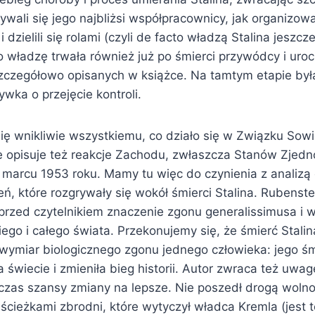
ywali się jego najbliżsi współpracownicy, jak organizow
dzielili się rolami (czyli de facto władzą Stalina jeszcz
o władzę trwała również już po śmierci przywódcy i uro
czegółowo opisanych w książce. Na tamtym etapie była
wka o przejęcie kontroli.
się wnikliwie wszystkiemu, co działo się w Związku Sow
ie opisuje też reakcje Zachodu, zwłaszcza Stanów Zjedn
 marcu 1953 roku. Mamy tu więc do czynienia z analizą 
ń, które rozgrywały się wokół śmierci Stalina. Rubenst
rzed czytelnikiem znaczenie zgonu generalissimusa i w
go i całego świata. Przekonujemy się, że śmierć Stalin
wymiar biologicznego zgonu jednego człowieka: jego ś
 świecie i zmieniła bieg historii. Autor zwraca też uwag
zas szansy zmiany na lepsze. Nie poszedł drogą wolnoś
ścieżkami zbrodni, które wytyczył władca Kremla (jest t