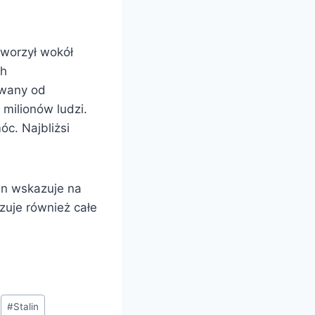
tworzył wokół
ch
rwany od
 milionów ludzi.
c. Najbliżsi
ein wskazuje na
azuje również całe
#
Stalin