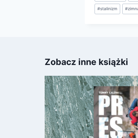
wpisu:
#
stalinizm
#
zimn
Zobacz inne książki