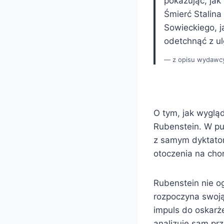
pokazując, ja
Śmierć Stalina
Sowieckiego, j
odetchnąć z ul
z opisu wydawc
O tym, jak wygląd
Rubenstein. W pub
z samym dyktator
otoczenia na cho
Rubenstein nie og
rozpoczyna swoją 
impuls do oskarże
analizuje sam pr