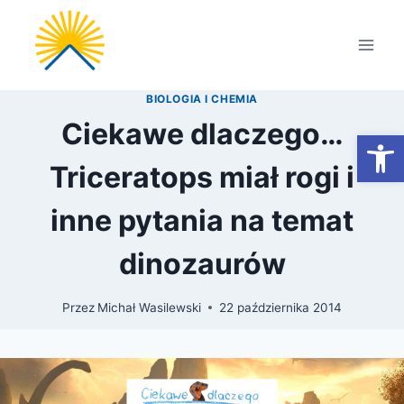
Przejdź
do
treści
BIOLOGIA I CHEMIA
Ciekawe dlaczego…
Otwórz
Triceratops miał rogi i
inne pytania na temat
dinozaurów
Przez
Michał Wasilewski
22 października 2014