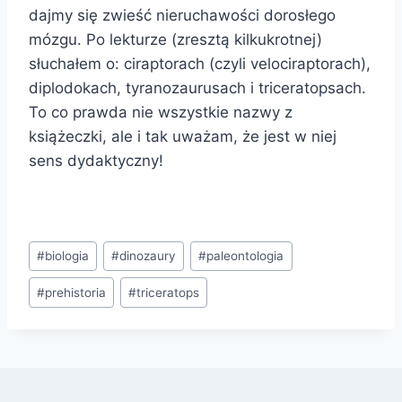
dajmy się zwieść nieruchawości dorosłego
mózgu. Po lekturze (zresztą kilkukrotnej)
słuchałem o: ciraptorach (czyli velociraptorach),
diplodokach, tyranozaurusach i triceratopsach.
To co prawda nie wszystkie nazwy z
książeczki, ale i tak uważam, że jest w niej
sens dydaktyczny!
Tagi
#
biologia
#
dinozaury
#
paleontologia
wpisu:
#
prehistoria
#
triceratops