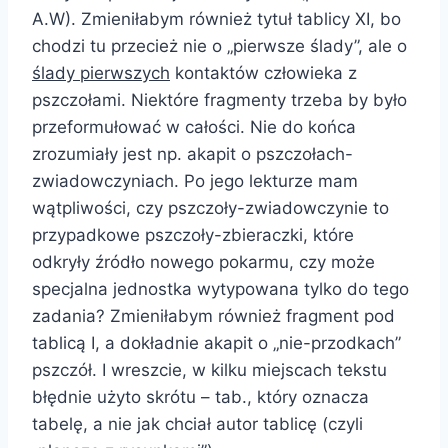
A.W). Zmieniłabym również tytuł tablicy XI, bo
chodzi tu przecież nie o „pierwsze ślady”, ale o
ślady pierwszych
kontaktów człowieka z
pszczołami. Niektóre fragmenty trzeba by było
przeformułować w całości. Nie do końca
zrozumiały jest np. akapit o pszczołach-
zwiadowczyniach. Po jego lekturze mam
wątpliwości, czy pszczoły-zwiadowczynie to
przypadkowe pszczoły-zbieraczki, które
odkryły źródło nowego pokarmu, czy może
specjalna jednostka wytypowana tylko do tego
zadania? Zmieniłabym również fragment pod
tablicą I, a dokładnie akapit o „nie-przodkach”
pszczół. I wreszcie, w kilku miejscach tekstu
błędnie użyto skrótu – tab., który oznacza
tabelę, a nie jak chciał autor tablicę (czyli