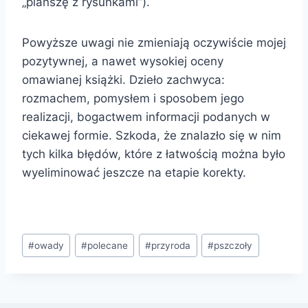
„planszę z rysunkami”).
Powyższe uwagi nie zmieniają oczywiście mojej
pozytywnej, a nawet wysokiej oceny
omawianej książki. Dzieło zachwyca:
rozmachem, pomysłem i sposobem jego
realizacji, bogactwem informacji podanych w
ciekawej formie. Szkoda, że znalazło się w nim
tych kilka błędów, które z łatwością można było
wyeliminować jeszcze na etapie korekty.
Tagi
#
owady
#
polecane
#
przyroda
#
pszczoły
wpisu: