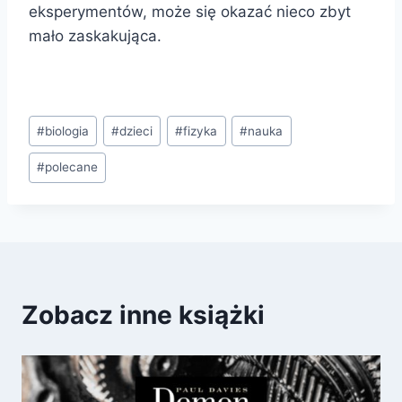
eksperymentów, może się okazać nieco zbyt
mało zaskakująca.
Tagi
#
biologia
#
dzieci
#
fizyka
#
nauka
wpisu:
#
polecane
Zobacz inne książki