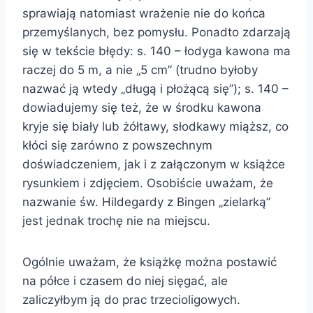
sprawiają natomiast wrażenie nie do końca
przemyślanych, bez pomysłu. Ponadto zdarzają
się w tekście błędy: s. 140 – łodyga kawona ma
raczej do 5 m, a nie „5 cm” (trudno byłoby
nazwać ją wtedy „długą i płożącą się”); s. 140 –
dowiadujemy się też, że w środku kawona
kryje się biały lub żółtawy, słodkawy miąższ, co
kłóci się zarówno z powszechnym
doświadczeniem, jak i z załączonym w książce
rysunkiem i zdjęciem. Osobiście uważam, że
nazwanie św. Hildegardy z Bingen „zielarką”
jest jednak trochę nie na miejscu.
Ogólnie uważam, że książkę można postawić
na półce i czasem do niej sięgać, ale
zaliczyłbym ją do prac trzecioligowych.