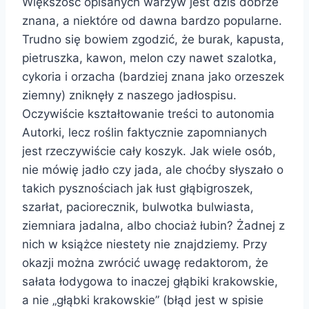
Większość opisanych warzyw jest dziś dobrze
znana, a niektóre od dawna bardzo popularne.
Trudno się bowiem zgodzić, że burak, kapusta,
pietruszka, kawon, melon czy nawet szalotka,
cykoria i orzacha (bardziej znana jako orzeszek
ziemny) zniknęły z naszego jadłospisu.
Oczywiście kształtowanie treści to autonomia
Autorki, lecz roślin faktycznie zapomnianych
jest rzeczywiście cały koszyk. Jak wiele osób,
nie mówię jadło czy jada, ale choćby słyszało o
takich pysznościach jak łust głąbigroszek,
szarłat, paciorecznik, bulwotka bulwiasta,
ziemniara jadalna, albo chociaż łubin? Żadnej z
nich w książce niestety nie znajdziemy. Przy
okazji można zwrócić uwagę redaktorom, że
sałata łodygowa to inaczej głąbiki krakowskie,
a nie „głąbki krakowskie” (błąd jest w spisie