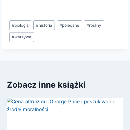
Tagi
#
biologia
#
historia
#
polecane
#
rośliny
wpisu:
#
warzywa
Zobacz inne książki