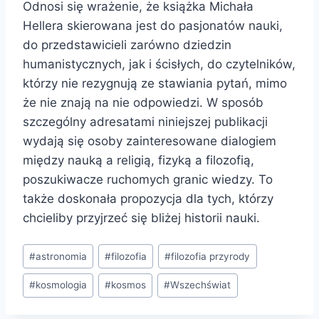
Odnosi się wrażenie, że książka Michała
Hellera skierowana jest do pasjonatów nauki,
do przedstawicieli zarówno dziedzin
humanistycznych, jak i ścisłych, do czytelników,
którzy nie rezygnują ze stawiania pytań, mimo
że nie znają na nie odpowiedzi. W sposób
szczególny adresatami niniejszej publikacji
wydają się osoby zainteresowane dialogiem
między nauką a religią, fizyką a filozofią,
poszukiwacze ruchomych granic wiedzy. To
także doskonała propozycja dla tych, którzy
chcieliby przyjrzeć się bliżej historii nauki.
Tagi
#
astronomia
#
filozofia
#
filozofia przyrody
wpisu:
#
kosmologia
#
kosmos
#
Wszechświat