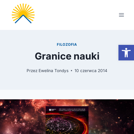
Przejdź
do
treści
Otwórz
FILOZOFIA
Granice nauki
Przez
Ewelina Tondys
10 czerwca 2014