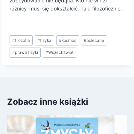
zdecydowanie nie będąca. Kto nie widzi
różnicy, musi się dokształcić. Tak, filozoficznie.
Tagi
#
filozofia
#
fizyka
#
kosmos
#
polecane
wpisu:
#
prawa fizyki
#
Wszechświat
Zobacz inne książki