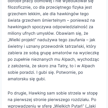
odrobił pracy domowej i nie wyedukował się
filozoficznie, co dla przeciętnego fizyka jest
grzechem lekkim, ale dla hawkingów tego
świata grzechem śmiertelnym – ponieważ na
hawkingach spoczywa odpowiedzialność za
miliony ufnych umysłów. Obawiam się, że
„Wielki projekt” nadużywa tego zaufania – jak
świetny i uznany przewodnik tatrzański, który
zabiera ze sobą grupę amatorów na wycieczkę
po zupełnie nieznanych mu Alpach, wychodząc
z założenia, że skoro zna Tatry, to i w Alpach
sobie poradzi. I gubi się. Potwornie, po
amatorsku się gubi.
Po drugie, Hawking sam sobie strzela w stopę
na pierwszej stronie pierwszego rozdziału. Po
wprowadzeniu w sferę „Wielkich Pytań” („Jaki