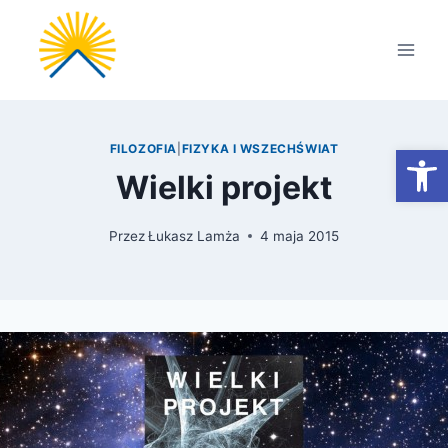
Przejdź
do
treści
Otwórz
FILOZOFIA
|
FIZYKA I WSZECHŚWIAT
Wielki projekt
Przez
Łukasz Lamża
4 maja 2015