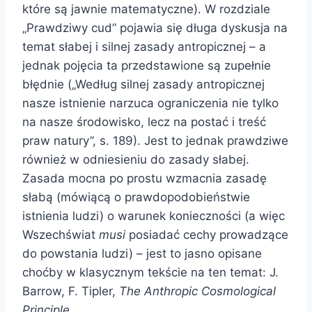
które są jawnie matematyczne). W rozdziale
„Prawdziwy cud” pojawia się długa dyskusja na
temat słabej i silnej zasady antropicznej – a
jednak pojęcia ta przedstawione są zupełnie
błędnie („Według silnej zasady antropicznej
nasze istnienie narzuca ograniczenia nie tylko
na nasze środowisko, lecz na postać i treść
praw natury”, s. 189). Jest to jednak prawdziwe
również w odniesieniu do zasady słabej.
Zasada mocna po prostu wzmacnia zasadę
słabą (mówiącą o prawdopodobieństwie
istnienia ludzi) o warunek konieczności (a więc
Wszechświat
musi
posiadać cechy prowadzące
do powstania ludzi) – jest to jasno opisane
choćby w klasycznym tekście na ten temat: J.
Barrow, F. Tipler,
The Anthropic Cosmological
Principle
.