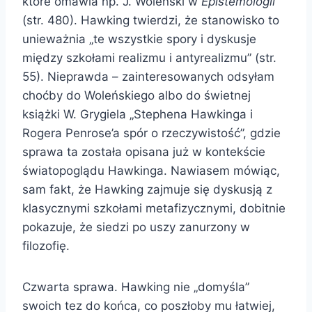
które omawia np. J. Woleński w
Epistemologii
(str. 480). Hawking twierdzi, że stanowisko to
unieważnia „te wszystkie spory i dyskusje
między szkołami realizmu i antyrealizmu” (str.
55). Nieprawda – zainteresowanych odsyłam
choćby do Woleńskiego albo do świetnej
książki W. Grygiela „Stephena Hawkinga i
Rogera Penrose’a spór o rzeczywistość”, gdzie
sprawa ta została opisana już w kontekście
światopoglądu Hawkinga. Nawiasem mówiąc,
sam fakt, że Hawking zajmuje się dyskusją z
klasycznymi szkołami metafizycznymi, dobitnie
pokazuje, że siedzi po uszy zanurzony w
filozofię.
Czwarta sprawa. Hawking nie „domyśla”
swoich tez do końca, co poszłoby mu łatwiej,