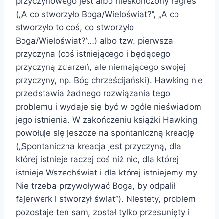
przyczynowego jest albo nieskończony regres
(„A co stworzyło Boga/Wieloświat?”, „A co
stworzyło to coś, co stworzyło
Boga/Wieloświat?”…) albo tzw. pierwsza
przyczyna (coś istniejącego i będącego
przyczyną zdarzeń, ale niemającego swojej
przyczyny, np. Bóg chrześcijański). Hawking nie
przedstawia żadnego rozwiązania tego
problemu i wydaje się być w ogóle nieświadom
jego istnienia. W zakończeniu książki Hawking
powołuje się jeszcze na spontaniczną kreację
(„Spontaniczna kreacja jest przyczyną, dla
której istnieje raczej coś niż nic, dla której
istnieje Wszechświat i dla której istniejemy my.
Nie trzeba przywoływać Boga, by odpalił
fajerwerk i stworzył świat”). Niestety, problem
pozostaje ten sam, został tylko przesunięty i