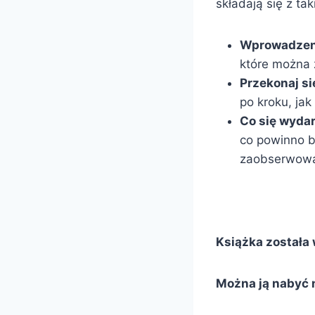
składają się z tak
Wprowadzen
które można
Przekonaj s
po kroku, ja
Co się wyda
co powinno b
zaobserwowan
Książka została
Można ją nabyć 