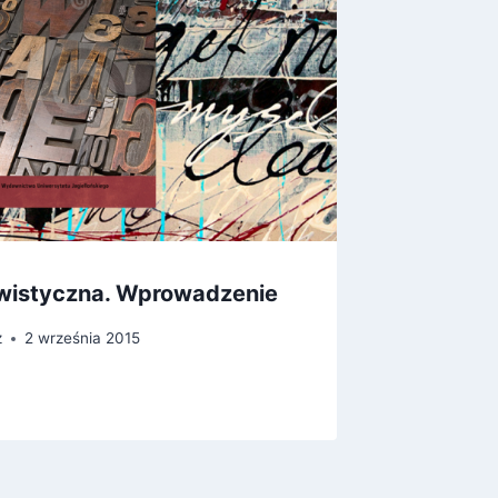
gwistyczna. Wprowadzenie
Kreaty
z
2 września 2015
Przez