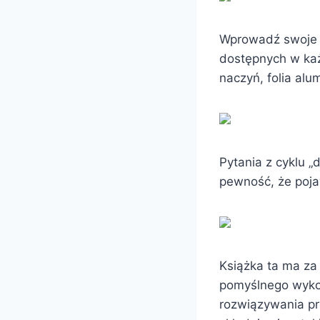
Wprowadź swoje d
dostępnych w każ
naczyń, folia alum
Pytania z cyklu „
pewność, że pojaw
Książka ta ma za
pomyślnego wyko
rozwiązywania p