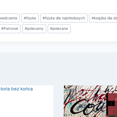
wiadczenia
#
fizyka
#
fizyka dla najmłodszych
#
książka dla dz
#
Patronat
#
polecamy
#
polecane