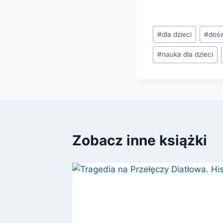
Tagi
#
dla dzieci
#
doś
wpisu:
#
nauka dla dzieci
Zobacz inne książki