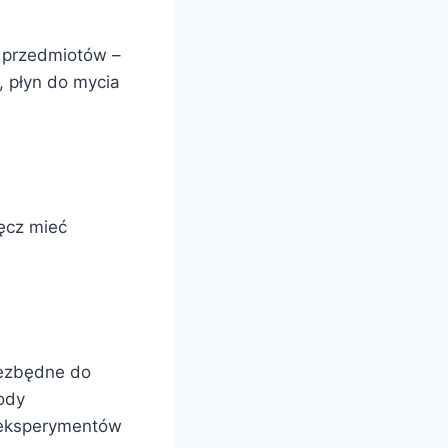
h przedmiotów –
, płyn do mycia
ręcz mieć
iezbędne do
ody
 eksperymentów