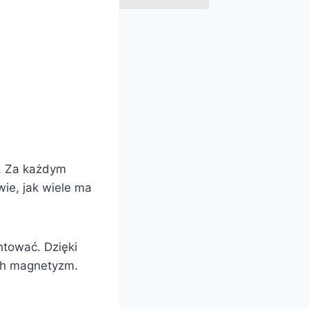
a. Za każdym
ie, jak wiele ma
ntować. Dzięki
ych magnetyzm.