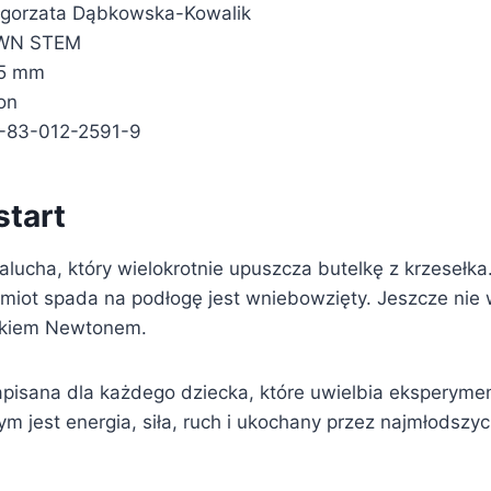
łgorzata Dąbkowska-Kowalik
PWN STEM
35 mm
on
-83-012-2591-9
start
lucha, który wielokrotnie upuszcza butelkę z krzesełk
miot spada na podłogę jest wniebowzięty. Jeszcze nie w
akiem Newtonem.
napisana dla każdego dziecka, które uwielbia eksperyme
zym jest energia, siła, ruch i ukochany przez najmłodsz