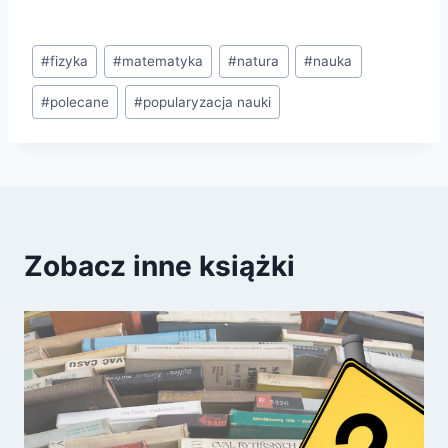
Tagi
#
fizyka
#
matematyka
#
natura
#
nauka
wpisu:
#
polecane
#
popularyzacja nauki
Zobacz inne książki