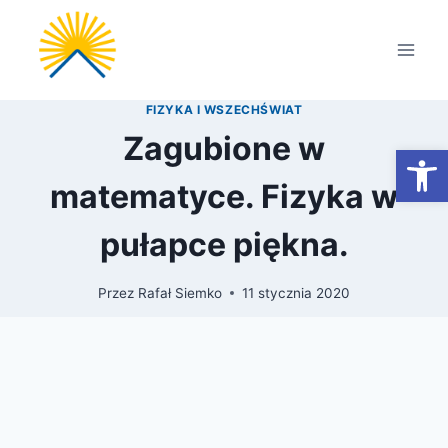
Przejdź
do
treści
FIZYKA I WSZECHŚWIAT
Zagubione w
Otwórz
matematyce. Fizyka w
pułapce piękna.
Przez
Rafał Siemko
11 stycznia 2020