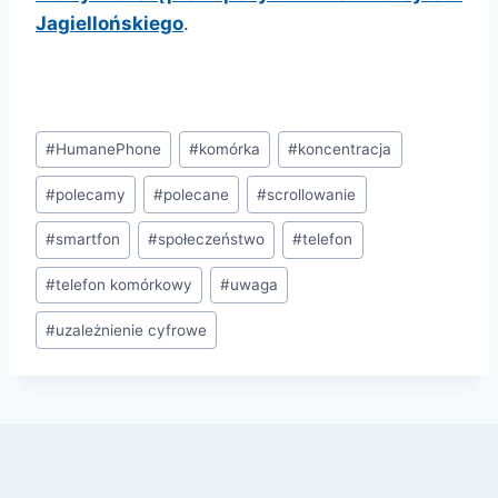
Jagiellońskiego
.
Tagi
#
HumanePhone
#
komórka
#
koncentracja
wpisu:
#
polecamy
#
polecane
#
scrollowanie
#
smartfon
#
społeczeństwo
#
telefon
#
telefon komórkowy
#
uwaga
#
uzależnienie cyfrowe