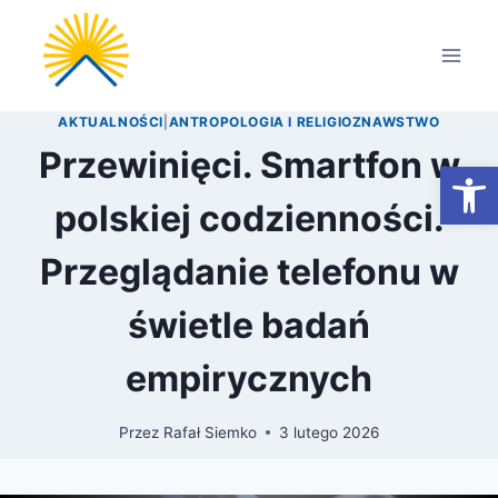
Przejdź
do
treści
AKTUALNOŚCI
|
ANTROPOLOGIA I RELIGIOZNAWSTWO
Przewinięci. Smartfon w
Otwórz
polskiej codzienności.
Przeglądanie telefonu w
świetle badań
empirycznych
Przez
Rafał Siemko
3 lutego 2026