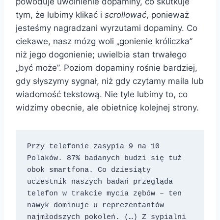
powoduje uwolnienie dopaminy, co skutkuje
tym, że lubimy klikać i
scrollować
, ponieważ
jesteśmy nagradzani wyrzutami dopaminy. Co
ciekawe, nasz mózg woli „gonienie króliczka”
niż jego dogonienie; uwielbia stan trwałego
„być może”. Poziom dopaminy rośnie bardziej,
gdy słyszymy sygnał, niż gdy czytamy maila lub
wiadomość tekstową. Nie tyle lubimy to, co
widzimy obecnie, ale obietnicę kolejnej strony.
Przy telefonie zasypia 9 na 10 
Polaków. 87% badanych budzi się tuż 
obok smartfona. Co dziesiąty 
uczestnik naszych badań przegląda 
telefon w trakcie mycia zębów – ten 
nawyk dominuje u reprezentantów 
najmłodszych pokoleń. (…) Z sypialni 