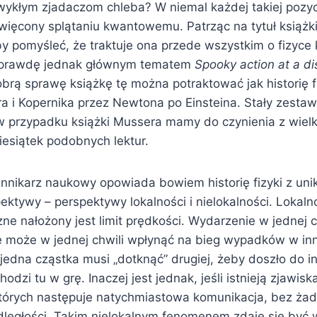
ykłym zjadaczom chleba? W niemal każdej takiej pozycj
święcony splątaniu kwantowemu. Patrząc na tytuł książk
 pomyśleć, że traktuje ona przede wszystkim o fizyce 
naprawdę jednak głównym tematem
Spooky action at a d
brą sprawę książkę tę można potraktować jak historię f
ra i Kopernika przez Newtona po Einsteina. Stały zesta
w przypadku książki Mussera mamy do czynienia z wielki
iesiątek podobnych lektur.
nnikarz naukowy opowiada bowiem historię fizyki z unik
pektywy – perspektywy lokalności i nielokalności. Lokaln
zne nałożony jest limit prędkości. Wydarzenie w jednej 
 może w jednej chwili wpłynąć na bieg wypadków w inne
dna cząstka musi „dotknąć” drugiej, żeby doszło do int
hodzi tu w grę. Inaczej jest jednak, jeśli istnieją zjawisk
których następuje natychmiastowa komunikacja, bez ża
dległości. Takim nielokalnym fenomenem zdaje się być 