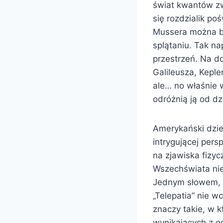
świat kwantów zw
się rozdzialik po
Mussera można by
splątaniu. Tak 
przestrzeń. Na do
Galileusza, Keple
ale… no właśnie 
odróżnią ją od dz
Amerykański dzie
intrygującej pers
na zjawiska fizyc
Wszechświata nie
Jednym słowem, je
„Telepatia” nie wc
znaczy takie, w 
wynikających z o