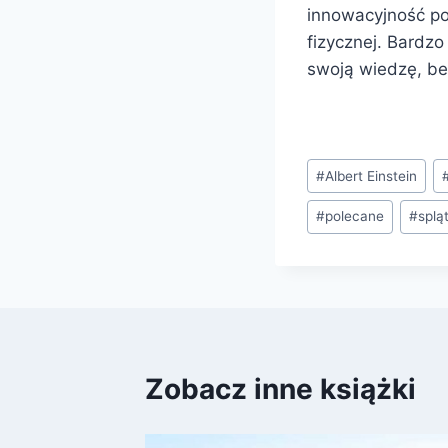
innowacyjność po
fizycznej. Bardzo
swoją wiedzę, be
Tagi
#
Albert Einstein
wpisu:
#
polecane
#
splą
Zobacz inne książki