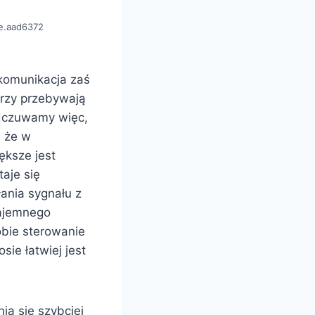
ce.aad6372
 komunikacja zaś
rzy przebywają
odczuwamy więc,
, że w
ększe jest
aje się
ania sygnału z
zajemnego
obie sterowanie
ie łatwiej jest
ia się szybciej