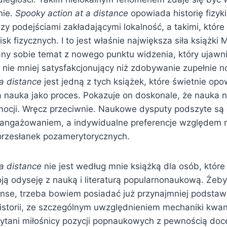
nie.
Spooky action at a distance
opowiada historię fizyk
zy podejściami zakładającymi lokalność, a takimi, któr
isk fizycznych. I to jest właśnie największa siła książki 
any sobie temat z nowego punktu widzenia, który ujawni
t nie mniej satysfakcjonujący niż zdobywanie zupełnie 
a distance
jest jedną z tych książek, które świetnie opo
 nauka jako proces. Pokazuje on doskonale, że nauka ni
mocji. Wręcz przeciwnie. Naukowe dysputy podszyte są
ngażowaniem, a indywidualne preferencje względem ró
przesłanek pozamerytorycznych.
a distance
nie jest według mnie książką dla osób, które
ją odyseję z nauką i literaturą popularnonaukową. Żeb
uanse, trzeba bowiem posiadać już przynajmniej podst
j historii, ze szczególnym uwzględnieniem mechaniki kwant
ytani miłośnicy pozycji popnaukowych z pewnością doc