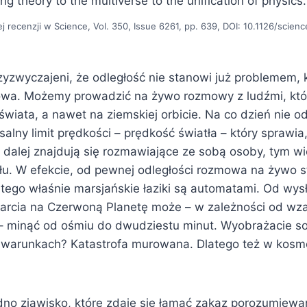
ing theory to the multiverse to the unification of physics.
j recenzji w Science, Vol. 350, Issue 6261, pp. 639, DOI: 10.1126/scien
zyzwyczajeni, że odległość nie stanowi już problemem,
owa. Możemy prowadzić na żywo rozmowy z ludźmi, któ
świata, a nawet na ziemskiej orbicie. Na co dzień nie 
rsalny limit prędkości – prędkość światła – który sprawia
 dalej znajdują się rozmawiające ze sobą osoby, tym wi
łu. W efekcie, od pewnej odległości rozmowa na żywo st
tego właśnie marsjańskie łaziki są automatami. Od wysł
tarcia na Czerwoną Planetę może – w zależności od w
 – minąć od ośmiu do dwudziestu minut. Wyobrażacie s
h warunkach? Katastrofa murowana. Dlatego też w kosmos
edno zjawisko, które zdaje się łamać zakaz porozumiewan