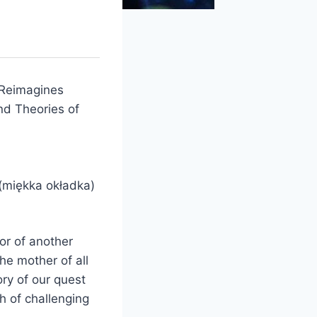
 Reimagines
nd Theories of
(miękka okładka)
or of another
the mother of all
ory of our quest
h of challenging