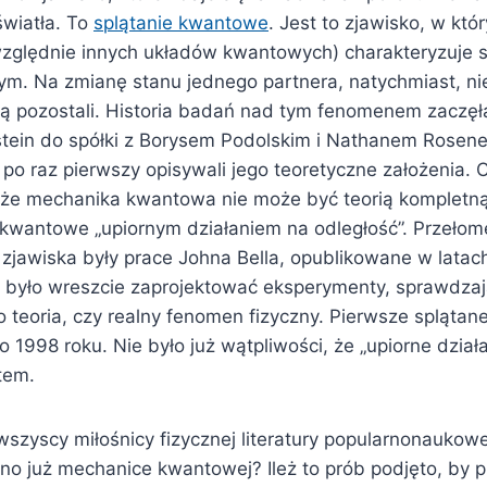
światła. To
splątanie kwantowe
. Jest to zjawisko, w któ
względnie innych układów kwantowych) charakteryzuje 
. Na zmianę stanu jednego partnera, natychmiast, ni
ują pozostali. Historia badań nad tym fenomenem zaczęł
stein do spółki z Borysem Podolskim i Nathanem Rosen
 po raz pierwszy opisywali jego teoretyczne założenia. C
że mechanika kwantowa nie może być teorią kompletną
 kwantowe „upiornym działaniem na odległość”. Przeło
 zjawiska były prace Johna Bella, opublikowane w latac
 było wreszcie zaprojektować eksperymenty, sprawdzaj
 teoria, czy realny fenomen fizyczny. Pierwsze splątane
 1998 roku. Nie było już wątpliwości, że „upiorne dział
ktem.
 wszyscy miłośnicy fizycznej literatury popularnonaukowe
no już mechanice kwantowej? Ileż to prób podjęto, by p