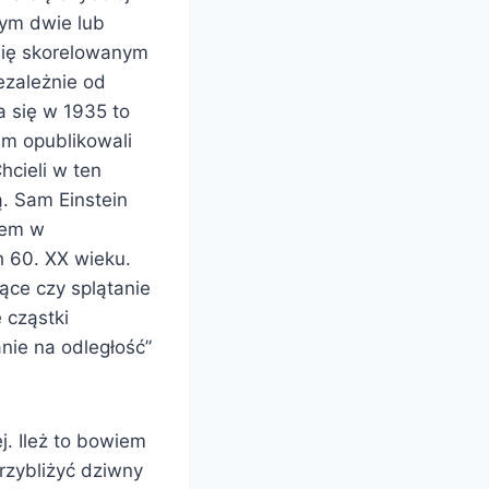
rym dwie lub
się skorelowanym
ezależnie od
a się w 1935 to
em opublikowali
hcieli w ten
. Sam Einstein
mem w
h 60. XX wieku.
ące czy splątanie
 cząstki
anie na odległość”
j. Ileż to bowiem
rzybliżyć dziwny