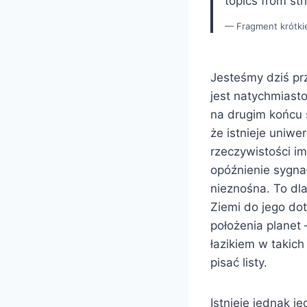
topics from str
Fragment krótkie
Jesteśmy dziś pr
jest natychmiast
na drugim końcu 
że istnieje uniwe
rzeczywistości im
opóźnienie sygna
nieznośna. To dla
Ziemi do jego do
położenia planet
łazikiem w takic
pisać listy.
Istnieje jednak j