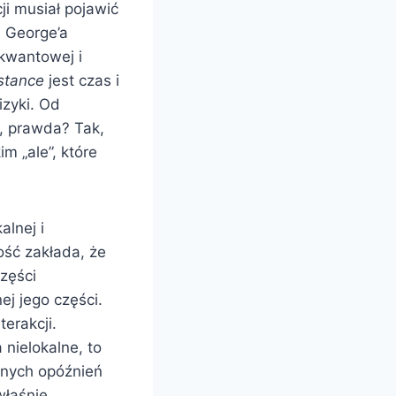
i musiał pojawić
i George’a
kwantowej i
istance
jest czas i
izyki. Od
w, prawda? Tak,
m „ale”, które
alnej i
ość zakłada, że
części
j jego części.
erakcji.
a nielokalne, to
dnych opóźnień
właśnie