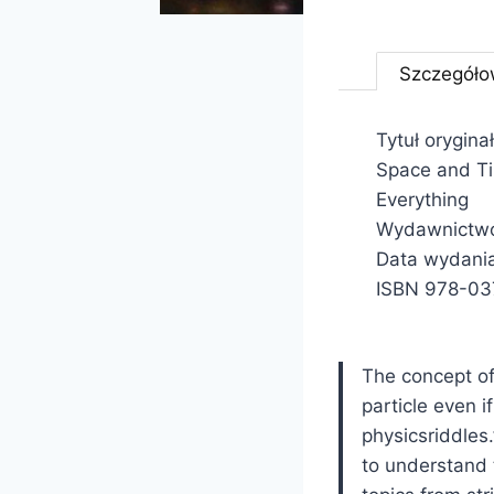
Szczegóło
Tytuł orygin
Space and Ti
Everything
Wydawnictwo:
Data wydania
ISBN
978-03
The concept of 
particle even i
physicsriddles.
to understand 