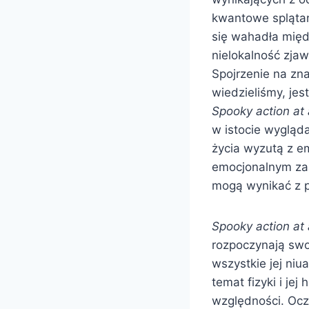
kwantowe spląta
się wahadła międ
nielokalność zjaw
Spojrzenie na zn
wiedzieliśmy, jes
Spooky action at 
w istocie wygląda
życia wyzutą z e
emocjonalnym zaa
mogą wynikać z 
Spooky action at 
rozpoczynają swo
wszystkie jej ni
temat fizyki i je
względności. Ocz