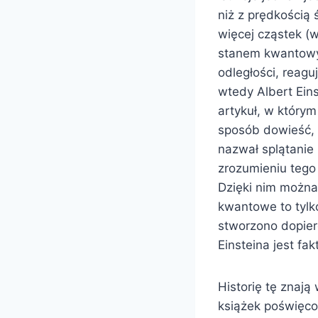
niż z prędkością 
więcej cząstek (
stanem kwantowym
odległości, reag
wtedy Albert Ein
artykuł, w którym
sposób dowieść, 
nazwał splątanie
zrozumieniu tego
Dzięki nim można
kwantowe to tylko
stworzono dopiero
Einsteina jest fa
Historię tę znają
książek poświęco