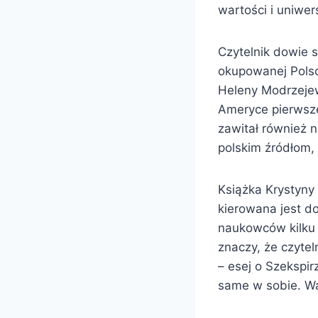
wartości i uniwer
Czytelnik dowie s
okupowanej Polsc
Heleny Modrzejew
Ameryce pierwsze
zawitał również 
polskim źródłom, 
Książka Krystyny 
kierowana jest d
naukowców kilku 
znaczy, że czytel
– esej o Szekspir
same w sobie. Wa