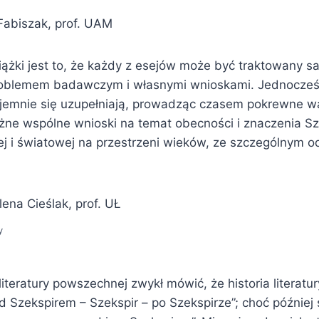
Fabiszak, prof. UAM
iążki jest to, że każdy z esejów może być traktowany sa
oblemem badawczym i własnymi wnioskami. Jednocześ
jemnie się uzupełniają, prowadząc czasem pokrewne wą
żne wspólne wnioski na temat obecności i znaczenia Sz
nej i światowej na przestrzeni wieków, ze szczególnym 
ena Cieślak, prof. UŁ
y
teratury powszechnej zwykł mówić, że historia literatury
ed Szekspirem – Szekspir – po Szekspirze”; choć później s