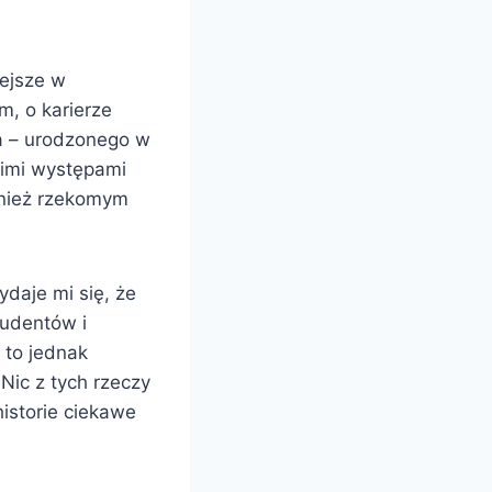
iejsze w
, o karierze
’a – urodzonego w
oimi występami
ównież rzekomym
ydaje mi się, że
tudentów i
 to jednak
Nic z tych rzeczy
historie ciekawe