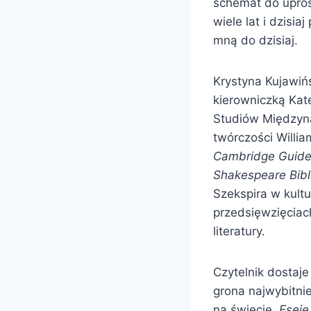
schemat do upros
wiele lat i dzisi
mną do dzisiaj.
Krystyna Kujawińs
kierowniczką Kate
Studiów Międzyna
twórczości Willi
Cambridge Guide 
Shakespeare Bibl
Szekspira w kult
przedsięwzięciac
literatury.
Czytelnik dostaje
grona najwybitnie
na świecie.
Eseje