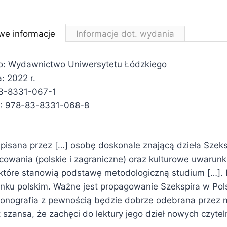
we informacje
Informacje dot. wydania
: Wydawnictwo Uniwersytetu Łódzkiego
: 2022 r.
3-8331-067-1
: 978-83-8331-068-8
apisana przez […] osobę doskonale znającą dzieła Szeksp
cowania (polskie i zagraniczne) oraz kulturowe uwarunk
i, które stanowią podstawę metodologiczną studium […]. 
rynku polskim. Ważne jest propagowanie Szekspira w Po
nografia z pewnością będzie dobrze odebrana przez 
t szansa, że zachęci do lektury jego dzieł nowych czytel