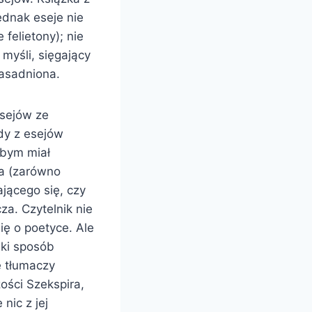
ednak eseje nie
felietony); nie
myśli, sięgający
zasadniona.
esejów ze
dy z esejów
ybym miał
ra (zarówno
ającego się, czy
za. Czytelnik nie
ię o poetyce. Ale
aki sposób
cę tłumaczy
zości Szekspira,
 nic z jej