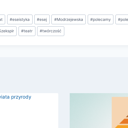
at
#
eseistyka
#
esej
#
Modrzejewska
#
polecamy
#
pol
Szekspir
#
teatr
#
twórczość