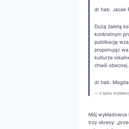
dr hab. Jacek 
Dużą zaletą ks
konkretnym pr
publikację wza
proponując wa
kulturze lokal
chwili obecnej.
dr hab. Magdal
z opisu wydawc
Mój wykładowca li
trzy okresy: „prz