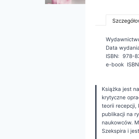
Szczegóło
Wydawnictwo
Data wydania
ISBN: 978-8
e-book ISBN
Książka jest n
krytyczne opra
teorii recepcj
publikacji na 
naukowców. Mo
Szekspira i jes