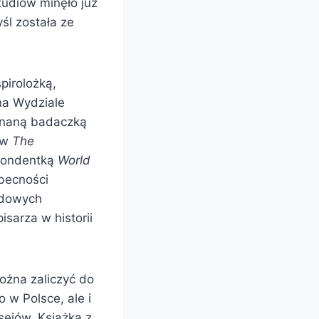
tudiów minęło już
yśl została ze
pirolożką,
 na Wydziale
uznaną badaczką
 w
The
pondentką
World
obecności
rodowych
sarza w historii
można zaliczyć do
 w Polsce, ale i
sejów. Książka z