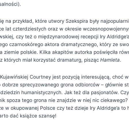
salności).
ię na przykład, które utwory Szekspira były najpopularn
e lat czterdziestych oraz w okresie wczesnopowojennym
skiej, czy też o międzynarodowej recepcji Iry Aldridge
go czarnoskórego aktora dramatycznego, który ze sw
na ziemie polskie. Kilka akapitów autorka poświęciła r
z których miał korzystać dramaturg, pisząc
Hamleta
.
Kujawińskiej Courtney jest pozycją interesującą, choć w
o dobrze sprecyzowanego grona odbiorców – głównie s
dziedzin humanistycznych. Jak też dla pasjonatów. Czy
nik spoza tego grona nie znajdzie w niej nic ciekawego? 
ze w okupowanej Polsce czy też dzieje Iry Aldridge’a to 
rto dać książce szansę!