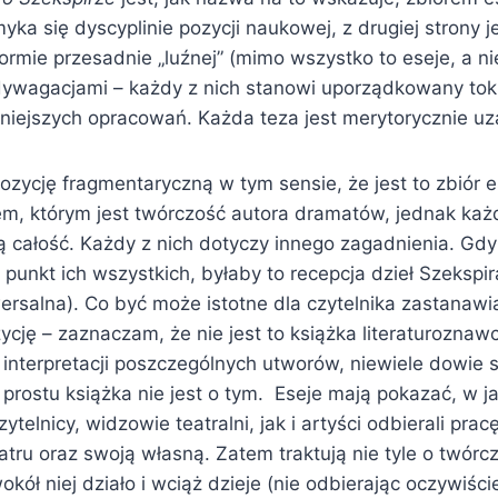
yka się dyscyplinie pozycji naukowej, z drugiej strony j
rmie przesadnie „luźnej” (mimo wszystko to eseje, a nie 
wagacjami – każdy z nich stanowi uporządkowany tok 
śniejszych opracowań. Każda teza jest merytorycznie u
zycję fragmentaryczną w tym sensie, że jest to zbiór 
, którym jest twórczość autora dramatów, jednak każ
ą całość. Każdy z nich dotyczy innego zagadnienia. Gd
punkt ich wszystkich, byłaby to recepcja dzieł Szekspi
iwersalna). Co być może istotne dla czytelnika zastanawi
ycję – zaznaczam, że nie jest to książka literaturoznawc
o interpretacji poszczególnych utworów, niewiele dowie s
o prostu książka nie jest o tym. Eseje mają pokazać, w j
ytelnicy, widzowie teatralni, jak i artyści odbierali pra
teatru oraz swoją własną. Zatem traktują nie tyle o twórc
wokół niej działo i wciąż dzieje (nie odbierając oczywiście