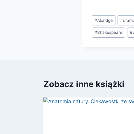
Tagi
#
Aldridge
#
dram
wpisu:
#
Shakespeare
#
Zobacz inne książki