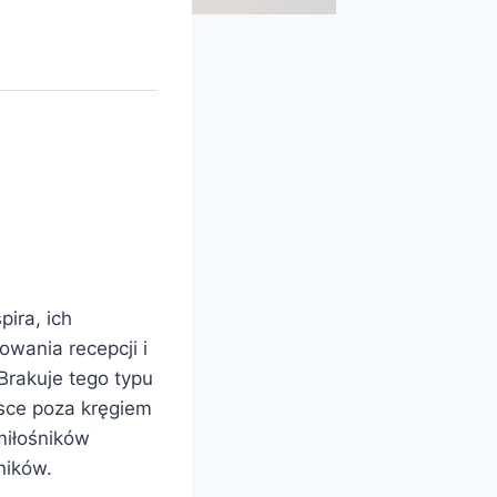
ira, ich
owania recepcji i
Brakuje tego typu
lsce poza kręgiem
miłośników
ników.