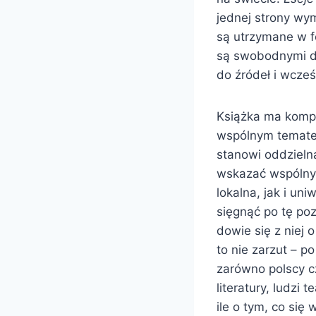
jednej strony wym
są utrzymane w fo
są swobodnymi dy
do źródeł i wcze
Książka ma kompo
wspólnym tematem
stanowi oddzieln
wskazać wspólny 
lokalna, jak i un
sięgnąć po tę poz
dowie się z niej 
to nie zarzut – p
zarówno polscy cz
literatury, ludzi 
ile o tym, co się 