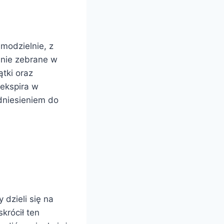
modzielnie, z
nie zebrane w
tki oraz
ekspira w
odniesieniem do
 dzieli się na
krócił ten