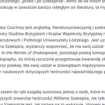
zczonego: „przed i po Szekspirze”. Mimo że od moich s
aj pracuję w zawodzie bardzo odległym od literatury, ta m
ka Courtney jest anglistką, literaturoznawczynią i szeks
dry Studiów Brytyjskich i Krajów Wspólnoty Brytyjskiej
rodowych i Politologii Uniwersytetu Łódzkiego. Jest 
ama Szekspira, wystarczy wspomnieć, że ma swój udział
to the Worlds of Shakespeare
, pozostaje polską kores
iography
, do której corocznie przygotowuje kwerendę 
urze polskiej. Ma swój udział w dziesiątkach międzyna
h naukowych dotyczących twórczości najważniejszego pi
 zatem do ręki książkę autorstwa jednej z osób, które 
jszych znawców twórczości Williama Szekspira, nie tylko
 o Szekspirze
jest, jak nazwa na to wskazuje, zbiorem e