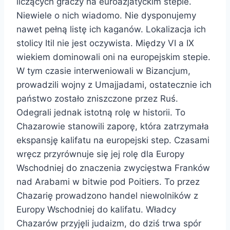
liczących graczy na euroazjatyckim stepie.
Niewiele o nich wiadomo. Nie dysponujemy
nawet pełną listę ich kaganów. Lokalizacja ich
stolicy Itil nie jest oczywista. Między VI a IX
wiekiem dominowali oni na europejskim stepie.
W tym czasie interweniowali w Bizancjum,
prowadzili wojny z Umajjadami, ostatecznie ich
państwo zostało zniszczone przez Ruś.
Odegrali jednak istotną rolę w historii. To
Chazarowie stanowili zaporę, która zatrzymała
ekspansję kalifatu na europejski step. Czasami
wręcz przyrównuje się jej rolę dla Europy
Wschodniej do znaczenia zwycięstwa Franków
nad Arabami w bitwie pod Poitiers. To przez
Chazarię prowadzono handel niewolników z
Europy Wschodniej do kalifatu. Władcy
Chazarów przyjęli judaizm, do dziś trwa spór