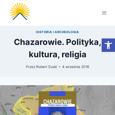
Przejdź
do
treści
HISTORIA I ARCHEOLOGIA
Otwórz
Chazarowie. Polityka,
kultura, religia
Przez
Robert Suski
4 września 2016