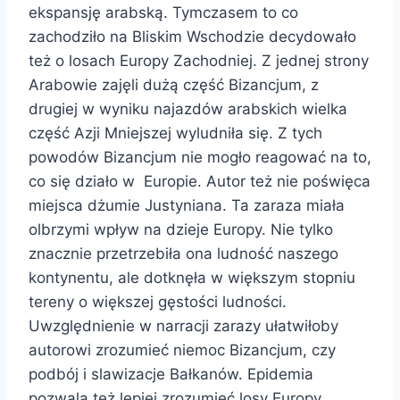
ekspansję arabską. Tymczasem to co
zachodziło na Bliskim Wschodzie decydowało
też o losach Europy Zachodniej. Z jednej strony
Arabowie zajęli dużą część Bizancjum, z
drugiej w wyniku najazdów arabskich wielka
część Azji Mniejszej wyludniła się. Z tych
powodów Bizancjum nie mogło reagować na to,
co się działo w Europie. Autor też nie poświęca
miejsca dżumie Justyniana. Ta zaraza miała
olbrzymi wpływ na dzieje Europy. Nie tylko
znacznie przetrzebiła ona ludność naszego
kontynentu, ale dotknęła w większym stopniu
tereny o większej gęstości ludności.
Uwzględnienie w narracji zarazy ułatwiłoby
autorowi zrozumieć niemoc Bizancjum, czy
podbój i slawizacje Bałkanów. Epidemia
pozwala też lepiej zrozumieć losy Europy