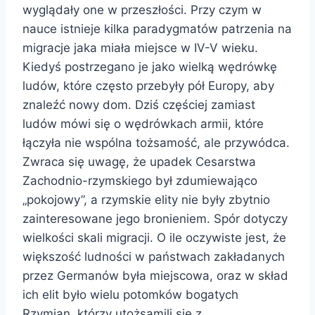
wyglądały one w przeszłości. Przy czym w
nauce istnieje kilka paradygmatów patrzenia na
migracje jaka miała miejsce w IV-V wieku.
Kiedyś postrzegano je jako wielką wędrówkę
ludów, które często przebyły pół Europy, aby
znaleźć nowy dom. Dziś częściej zamiast
ludów mówi się o wędrówkach armii, które
łączyła nie wspólna tożsamość, ale przywódca.
Zwraca się uwagę, że upadek Cesarstwa
Zachodnio-rzymskiego był zdumiewająco
„pokojowy”, a rzymskie elity nie były zbytnio
zainteresowane jego bronieniem. Spór dotyczy
wielkości skali migracji. O ile oczywiste jest, że
większość ludności w państwach zakładanych
przez Germanów była miejscowa, oraz w skład
ich elit było wielu potomków bogatych
Rzymian, którzy utożsamili się z