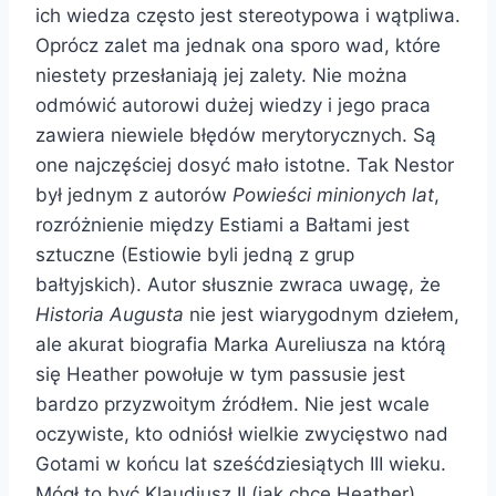
ich wiedza często jest stereotypowa i wątpliwa.
Oprócz zalet ma jednak ona sporo wad, które
niestety przesłaniają jej zalety. Nie można
odmówić autorowi dużej wiedzy i jego praca
zawiera niewiele błędów merytorycznych. Są
one najczęściej dosyć mało istotne. Tak Nestor
był jednym z autorów
Powieści minionych lat
,
rozróżnienie między Estiami a Bałtami jest
sztuczne (Estiowie byli jedną z grup
bałtyjskich). Autor słusznie zwraca uwagę, że
Historia Augusta
nie jest wiarygodnym dziełem,
ale akurat biografia Marka Aureliusza na którą
się Heather powołuje w tym passusie jest
bardzo przyzwoitym źródłem. Nie jest wcale
oczywiste, kto odniósł wielkie zwycięstwo nad
Gotami w końcu lat sześćdziesiątych III wieku.
Mógł to być Klaudiusz II (jak chce Heather),