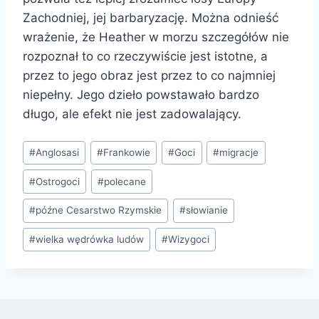
Zachodniej, jej barbaryzację. Można odnieść
wrażenie, że Heather w morzu szczegółów nie
rozpoznał to co rzeczywiście jest istotne, a
przez to jego obraz jest przez to co najmniej
niepełny. Jego dzieło powstawało bardzo
długo, ale efekt nie jest zadowalający.
Tagi
#
Anglosasi
#
Frankowie
#
Goci
#
migracje
wpisu:
#
Ostrogoci
#
polecane
#
późne Cesarstwo Rzymskie
#
słowianie
#
wielka wędrówka ludów
#
Wizygoci