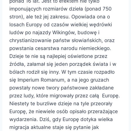
ponad 16 lat. Jest to efektem nie tylko
imponujących rozmiarów dzieła (ponad 750
stron), ale też jej zakresu. Opowiada ona o
losach Europy od czasów wielkiej wędrówki
ludów po najazdy Wikingów, budowę i
chrystianizowanie państw słowiańskich, oraz
powstania cesarstwa narodu niemieckiego.
Dzieje te nie są najlepiej oświetlone przez
źródła, załamał się jeden porządek świata i w
bólach rodził się inny. W tym czasie rozpadło
się Imperium Romanum, a na jego gruzach
powstały nowe twory państwowe zakładane
przez ludy, które migrowały przez całą Europę.
Niestety te burzliwe dzieje na tyle przeorały
Europę, że niewiele osób opisało przerażające
wydarzenia. Dziś, gdy Europę dotyka wielka
migracja aktualne staje się pytanie jak