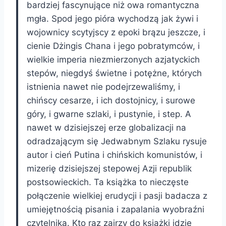
bardziej fascynujące niż owa romantyczna
mgła. Spod jego pióra wychodzą jak żywi i
wojownicy scytyjscy z epoki brązu jeszcze, i
cienie Dżingis Chana i jego pobratymców, i
wielkie imperia niezmierzonych azjatyckich
stepów, niegdyś świetne i potężne, których
istnienia nawet nie podejrzewaliśmy, i
chińscy cesarze, i ich dostojnicy, i surowe
góry, i gwarne szlaki, i pustynie, i step. A
nawet w dzisiejszej erze globalizacji na
odradzającym się Jedwabnym Szlaku rysuje
autor i cień Putina i chińskich komunistów, i
mizerię dzisiejszej stepowej Azji republik
postsowieckich. Ta książka to nieczęste
połączenie wielkiej erudycji i pasji badacza z
umiejętnością pisania i zapalania wyobraźni
czytelnika. Kto raz zajrzy do książki idzie