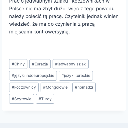
Prac o jedwabnym szlaku i koczownikach w
Polsce nie ma zbyt dużo, więc z tego powodu
należy polecić tą pracę. Czytelnik jednak winien
wiedzieć, że ma do czynienia z pracą
miejscami kontrowersyjną.
Tagi
#
Chiny
#
Eurazja
#
jedwabny szlak
wpisu:
#
języki indoeuropejskie
#
języki tureckie
#
koczownicy
#
Mongołowie
#
nomadzi
#
Scytowie
#
Turcy