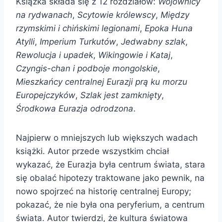
Książka składa się z 12 rozdziałów:
Wojownicy
na rydwanach
,
Scytowie królewscy
,
Między
rzymskimi i chińskimi legionami
,
Epoka Huna
Atylli
,
Imperium Turkutów
,
Jedwabny szlak
,
Rewolucja i upadek
,
Wikingowie i Kataj
,
Czyngis-chan i podboje mongolskie
,
Mieszkańcy centralnej Eurazji
prą ku morzu
Europejczyków
,
Szlak jest zamknięty
,
Środkowa Eurazja odrodzona
.
Najpierw o mniejszych lub większych wadach
książki. Autor przede wszystkim chciał
wykazać, że Eurazja była centrum świata, stara
się obalać hipotezy traktowane jako pewnik, na
nowo spojrzeć na historię centralnej Europy;
pokazać, że nie była ona peryferium, a centrum
świata. Autor twierdzi, że kultura światowa