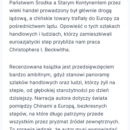
Państwem Środka a Starym Kontynentem przez
wieki handel prowadzony był głównie drogą
lądową, a chińskie towary trafiały do Europy za
pośrednictwem lądu. Opowieść o tych szlakach
handlowych i ludziach, którzy zamieszkiwali
euroazjatycki step przybliża nam praca
Christophera I. Beckwitha.
Recenzowana książka jest przedsięwzięciem
bardzo ambitnym, gdyż stanowi panoramę
szlaków handlowych oraz ludzi, którzy żyli na
stepie, od głębokiej starożytności po dzień
dzisiejszy. Narracja autora dotyczy świata
pomiędzy Chinami a Europą, bezkresnych
stepów, na które długo patrzymy przede
wszystkim przez pryzmat źródeł zewnętrznych.
To sprawia jednak, że autor musi wypowiadać