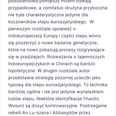
podobieństwa pomiędzy mitami bywają
przypadkowe, a
comitatus
-drużyna przyboczna
nie była charakterystyczna jedynie dla
koczowników stepu euroazjatyckiego. W
pierwszym rozdziale opowieść o
indoeuropeizacji Europy i części stepu winno
się poszerzyć o nowe badania genetyczne,
które na nowo pokazują procesy rozgrywające
się w pradziejach. Rozważania o tajemniczych
Indoeuropejczykach w Chinach są bardzo
hipotetyczne. W drugim rozdziale autor
przedstawia strategię pozornej ucieczki jako
typową dla stepu euroazjatyckiego. To technika
bardziej ogólna i nie jest jedynie wynalazkiem
ludów stepu. Niektóre identyfikacje (Yuezhi,
Wusun) są dosyć kontrowersyjne. Postrzeganie
rebelii An Lu-szana i Abbasydów przez