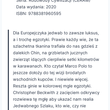
Seria: Rodowody Cywilizacji (CERAM)
Data wydania: 2020
ISBN: 9788381960595
Dla Europejczyka jedwab to zawsze luksus,
a i trochę egzotyki. Prawie każdy wie, że ta
szlachetna tkanina trafiała do nas gdzieś z
dalekich Chin, na grzbietach jucznych
zwierząt idących cierpliwie setki kilometrów
w karawanach. Kto czytał Marco Polo to
jeszcze dołoży do tej wizji brodatych
wschodnich kupców. I niewiele więcej.
Reszta ginie w kolorowej mgle egzotyki.
Christopher Beckwith z zacięciem odkrywcy
rozwiewa tę mgłę aby ukazać nam realia
Jedwabnego Szlaku, kto wie, czy nie