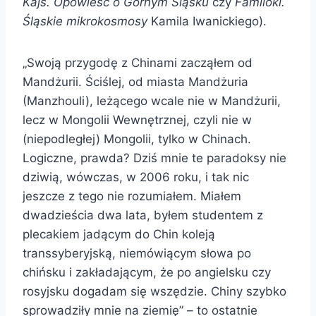
Kajś. Opowieść o Górnym Śląsku
czy
Familoki.
Śląskie mikrokosmosy
Kamila Iwanickiego).
„Swoją przygodę z Chinami zacząłem od
Mandżurii. Ściślej, od miasta Mandżuria
(Manzhouli), leżącego wcale nie w Mandżurii,
lecz w Mongolii Wewnętrznej, czyli nie w
(niepodległej) Mongolii, tylko w Chinach.
Logiczne, prawda? Dziś mnie te paradoksy nie
dziwią, wówczas, w 2006 roku, i tak nic
jeszcze z tego nie rozumiałem. Miałem
dwadzieścia dwa lata, byłem studentem z
plecakiem jadącym do Chin koleją
transsyberyjską, niemówiącym słowa po
chińsku i zakładającym, że po angielsku czy
rosyjsku dogadam się wszędzie. Chiny szybko
sprowadziły mnie na ziemię” – to ostatnie