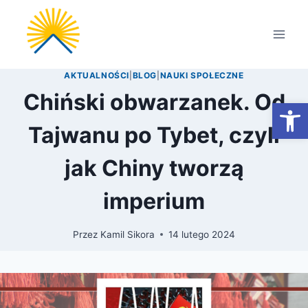
Przejdź
do
treści
AKTUALNOŚCI
|
BLOG
|
NAUKI SPOŁECZNE
Chiński obwarzanek. Od
Otwórz
Tajwanu po Tybet, czyli
jak Chiny tworzą
imperium
Przez
Kamil Sikora
14 lutego 2024