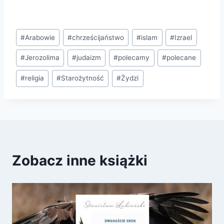
Tagi
#
Arabowie
#
chrześcijaństwo
#
islam
#
Izrael
wpisu:
#
Jerozolima
#
judaizm
#
polecamy
#
polecane
#
religia
#
Starożytność
#
Żydzi
Zobacz inne książki