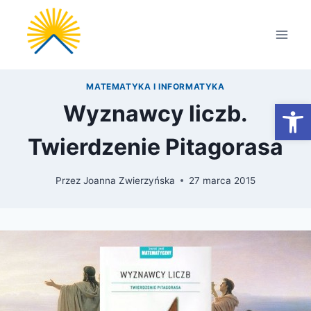
Przejdź
do
treści
MATEMATYKA I INFORMATYKA
Otwórz
Wyznawcy liczb.
Twierdzenie Pitagorasa
Przez
Joanna Zwierzyńska
27 marca 2015