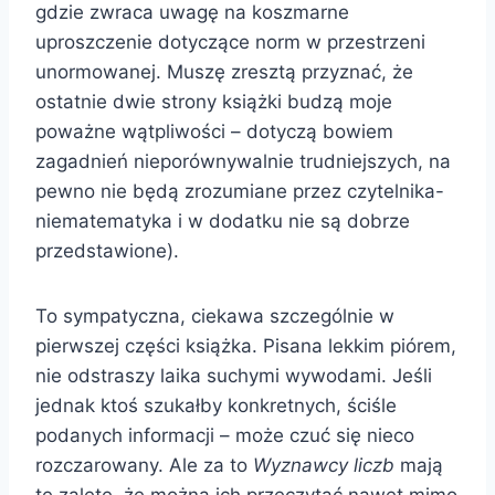
gdzie zwraca uwagę na koszmarne
uproszczenie dotyczące norm w przestrzeni
unormowanej. Muszę zresztą przyznać, że
ostatnie dwie strony książki budzą moje
poważne wątpliwości – dotyczą bowiem
zagadnień nieporównywalnie trudniejszych, na
pewno nie będą zrozumiane przez czytelnika-
niematematyka i w dodatku nie są dobrze
przedstawione).
To sympatyczna, ciekawa szczególnie w
pierwszej części książka. Pisana lekkim piórem,
nie odstraszy laika suchymi wywodami. Jeśli
jednak ktoś szukałby konkretnych, ściśle
podanych informacji – może czuć się nieco
rozczarowany. Ale za to
Wyznawcy liczb
mają
tę zaletę, że można ich przeczytać nawet mimo