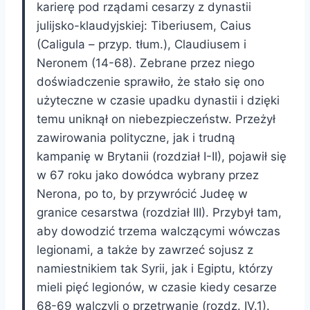
karierę pod rządami cesarzy z dynastii
julijsko-klaudyjskiej: Tiberiusem, Caius
(Caligula – przyp. tłum.), Claudiusem i
Neronem (14-68). Zebrane przez niego
doświadczenie sprawiło, że stało się ono
użyteczne w czasie upadku dynastii i dzięki
temu uniknął on niebezpieczeństw. Przeżył
zawirowania polityczne, jak i trudną
kampanię w Brytanii (rozdział I-II), pojawił się
w 67 roku jako dowódca wybrany przez
Nerona, po to, by przywrócić Judeę w
granice cesarstwa (rozdział III). Przybył tam,
aby dowodzić trzema walczącymi wówczas
legionami, a także by zawrzeć sojusz z
namiestnikiem tak Syrii, jak i Egiptu, którzy
mieli pięć legionów, w czasie kiedy cesarze
68-69 walczyli o przetrwanie (rozdz. IV.1).