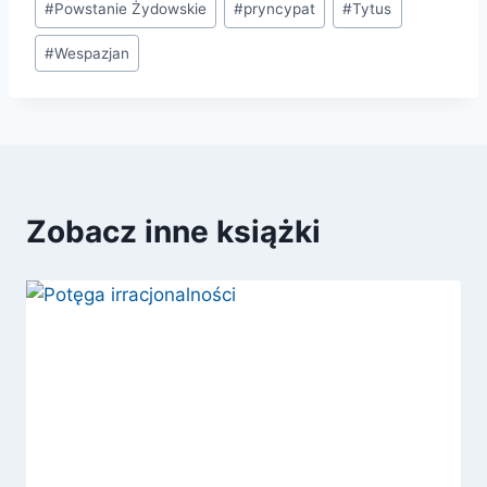
#
Powstanie Żydowskie
#
pryncypat
#
Tytus
#
Wespazjan
Zobacz inne książki