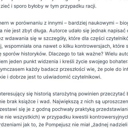
ieć i sporo byłoby w tym przypadku racji.
hern w porównaniu z innymi – bardziej naukowymi – bio
nie jest zbyt długa. Autorce udało się jednak napisać 
ez wdawania się w szczegóły, które dla części czytelni
j, wspomniała ona nawet o kilku kontrowersjach, które
ę sporów historyków. Dlaczego to tak ważne? Wielu auto
em jeden punkt widzenia i kreśli życie swojego bohater
 Tymczasem każdy badacz przeszłości wie, że pole do int
kie i dobrze jest to uświadomić czytelnikowi.
teresujący się historią starożytną powinien przeczytać b
nie brak książce i wad. Największą z nich są uproszczen
zestawi się je z godną pochwały praktyką przedstawiani
le nie wszystkich) w przypadku kwestii kontrowersyjnyc
erdzeniami jak to, że Pompejusz nie miał „żadnej nadziel