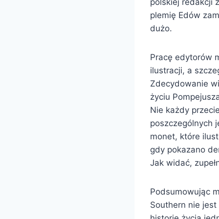
polskiej redakcji
plemię Edów zami
dużo.
Pracę edytorów mo
ilustracji, a szc
Zdecydowanie wi
życiu Pompejusza
Nie każdy przeci
poszczególnych j
monet, które ilus
gdy pokazano den
Jak widać, zupełn
Podsumowując moż
Southern nie jes
historię życia je