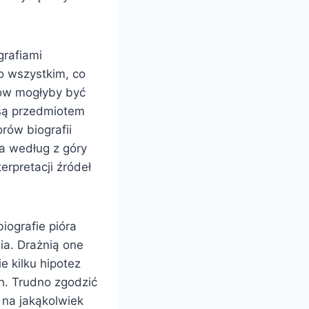
grafiami
o wszystkim, co
ków mogłyby być
 są przedmiotem
rów biografii
a według z góry
erpretacji źródeł
iografie pióra
ia. Drażnią one
e kilku hipotez
h. Trudno zgodzić
i na jakąkolwiek