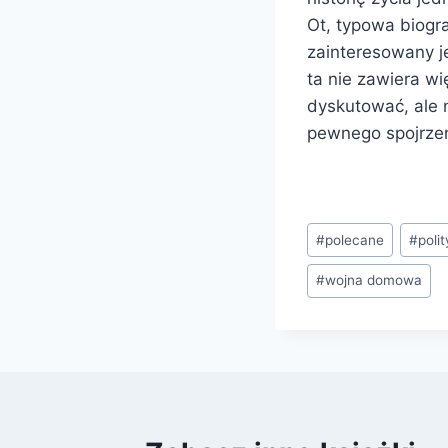
Ot, typowa biogra
zainteresowany je
ta nie zawiera w
dyskutować, ale 
pewnego spojrzen
Tagi
#
polecane
#
poli
wpisu:
#
wojna domowa