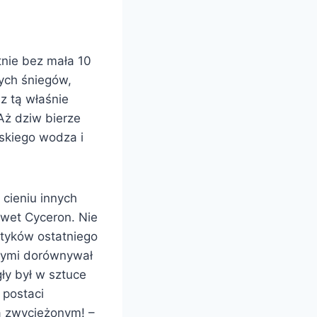
tnie bez mała 10
wych śniegów,
z tą właśnie
Aż dziw bierze
mskiego wodza i
cieniu innych
awet Cyceron. Nie
ityków ostatniego
yjnymi dorównywał
ły był w sztuce
 postaci
a zwyciężonym! –