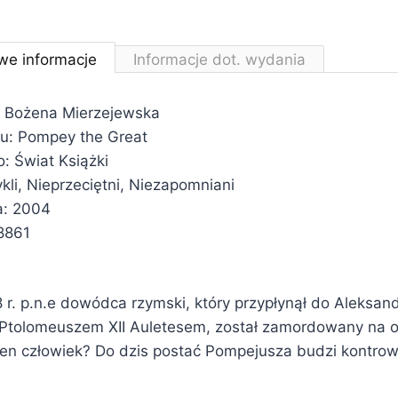
we informacje
Informacje dot. wydania
: Bożena Mierzejewska
ału: Pompey the Great
 Świat Książki
kli, Nieprzeciętni, Niezapomniani
a: 2004
8861
 r. p.n.e dowódca rzymski, który przypłynął do Aleksand
 Ptolomeuszem XII Auletesem, został zamordowany na o
ten człowiek? Do dzis postać Pompejusza budzi kontrow