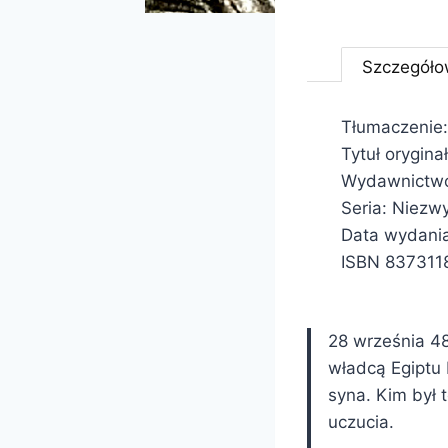
Szczegóło
Tłumaczenie
Tytuł orygin
Wydawnictwo:
Seria: Niezwy
Data wydani
ISBN 837311
28 września 48
władcą Egiptu
syna. Kim był 
uczucia.