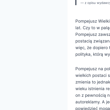
z opisu wydawc
Pompejusz Wielki
lat. Czy to w pal
Pompejusz zawsze 
postacią związana
więc, że dopiero 
polityka, którą w
Pompejusz na pol
wielkich postaci 
zmienia to jednak
wieku istnienia r
on z pewnością n
autoreklamy. A je
powiedzieć mogą 