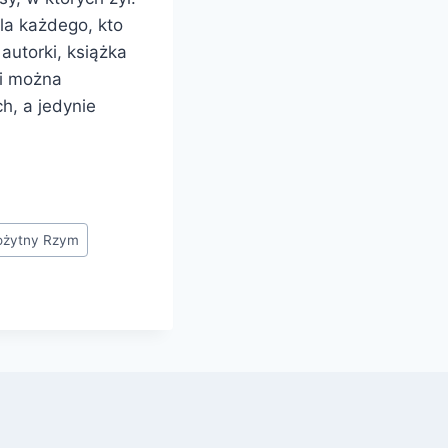
dla każdego, kto
autorki, książka
mi można
h, a jedynie
ożytny Rzym