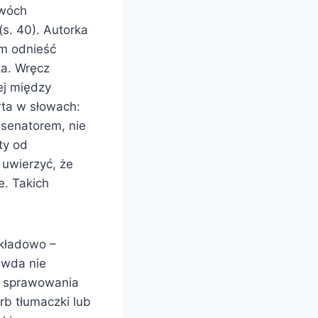
dwóch
(s. 40). Autorka
em odnieść
ka. Wręcz
ej między
rta w słowach:
senatorem, nie
ty od
 uwierzyć, że
e. Takich
ykładowo –
awda nie
o sprawowania
rb tłumaczki lub