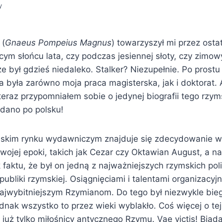
y
 (
Gnaeus Pompeius Magnus
) towarzyszył mi przez osta
ącym słońcu lata, czy podczas jesiennej słoty, czy zimo
był gdzieś niedaleko. Stalker? Niezupełnie. Po prostu 
 była zarówno moja praca magisterska, jak i doktorat. 
teraz przypomniałem sobie o jedynej biografii tego rzy
ydano po polsku!
skim rynku wydawniczym znajduje się zdecydowanie w 
swojej epoki, takich jak Cezar czy Oktawian August, a n
 faktu, że był on jedną z najważniejszych rzymskich pol
epubliki rzymskiej. Osiągnięciami i talentami organizac
ajwybitniejszym Rzymianom. Do tego był niezwykle bieg
dnak wszystko to przez wieki wyblakło. Coś więcej o tej
już tylko miłośnicy antycznego Rzymu. Vae victis! Biad