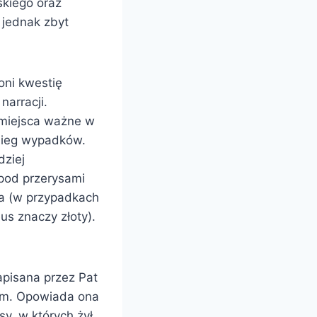
skiego oraz
 jednak zbyt
oni kwestię
narracji.
 miejsca ważne w
ebieg wypadków.
dziej
 pod przerysami
eta (w przypadkach
us znaczy złoty).
pisana przez Pat
hem. Opowiada ona
y, w których żył.