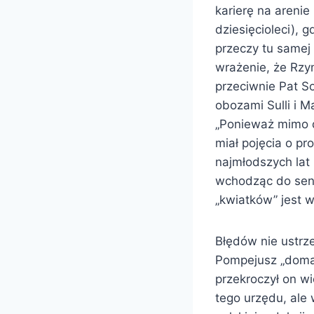
karierę na arenie
dziesięcioleci), 
przeczy tu samej
wrażenie, że Rzy
przeciwnie Pat So
obozami Sulli i 
„Ponieważ mimo d
miał pojęcia o pr
najmłodszych lat 
wchodząc do sena
„kwiatków” jest w
Błędów nie ustrze
Pompejusz „domaga
przekroczył on 
tego urzędu, ale 