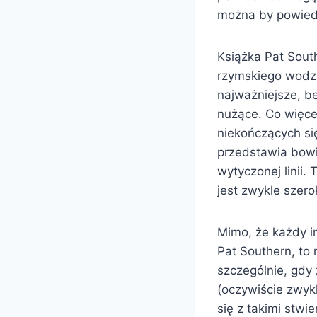
można by powiedz
Książka Pat Sout
rzymskiego wodza 
najważniejsze, b
nużące. Co więce
niekończących si
przedstawia bowi
wytyczonej linii.
jest zwykle szero
Mimo, że każdy in
Pat Southern, to 
szczególnie, gdy 
(oczywiście zwyk
się z takimi stwi