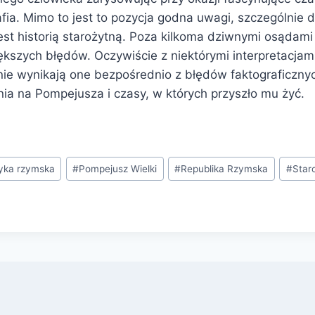
fia. Mimo to jest to pozycja godna uwagi, szczególnie 
st historią starożytną. Poza kilkoma dziwnymi osądami 
iększych błędów. Oczywiście z niektórymi interpretacja
nie wynikają one bezpośrednio z błędów faktograficznyc
ia na Pompejusza i czasy, w których przyszło mu żyć.
tyka rzymska
#
Pompejusz Wielki
#
Republika Rzymska
#
Star