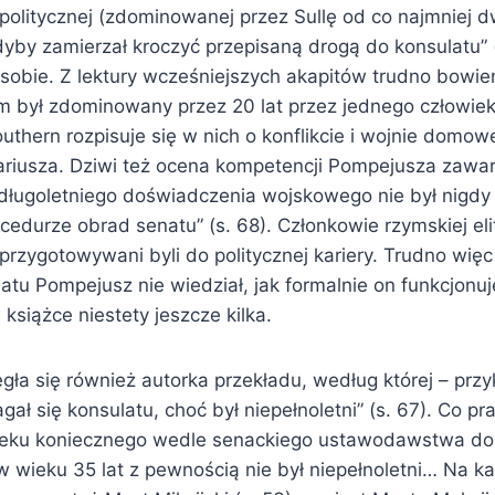
 politycznej (zdominowanej przez Sullę od co najmniej 
gdyby zamierzał kroczyć przepisaną drogą do konsulatu” 
 sobie. Z lektury wcześniejszych akapitów trudno bowi
m był zdominowany przez 20 lat przez jednego człowie
uthern rozpisuje się w nich o konflikcie i wojnie domow
Mariusza. Dziwi też ocena kompetencji Pompejusza zawa
ługoletniego doświadczenia wojskowego nie był nigdy 
ocedurze obrad senatu” (s. 68). Członkowie rzymskiej eli
przygotowywani byli do politycznej kariery. Trudno więc
tu Pompejusz nie wiedział, jak formalnie on funkcjonuj
 książce niestety jeszcze kilka.
gła się również autorka przekładu, według której – prz
ł się konsulatu, choć był niepełnoletni” (s. 67). Co pr
wieku koniecznego wedle senackiego ustawodawstwa d
w wieku 35 lat z pewnością nie był niepełnoletni… Na ka