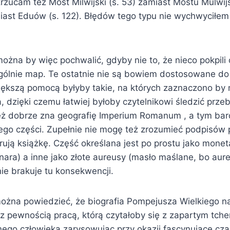
 zrzucam też Most Milwijski (s. 53) zamiast Mostu Mulwij
ast Eduów (s. 122). Błędów tego typu nie wychwyciłem
żna by więc pochwalić, gdyby nie to, że nieco pokpili 
zególnie map. Te ostatnie nie są bowiem dostosowane do 
ększą pomocą byłyby takie, na których zaznaczono by
, dzięki czemu łatwiej byłoby czytelnikowi śledzić prz
eż dobrze zna geografię Imperium Romanum , a tym bar
ego części. Zupełnie nie mogę też zrozumieć podpisów
trują książkę. Część określana jest po prostu jako mon
ara) a inne jako złote aureusy (masło maślane, bo aure
ie brakuje tu konsekwencji.
na powiedzieć, że biografia Pompejusza Wielkiego na
t z pewnością pracą, którą czytałoby się z zapartym tc
dnego człowieka zarysowując przy okazji fascynujące czas