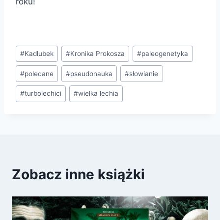
roku!
Tagi
#
Kadłubek
#
Kronika Prokosza
#
paleogenetyka
wpisu:
#
polecane
#
pseudonauka
#
słowianie
#
turbolechici
#
wielka lechia
Zobacz inne książki