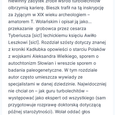
niewinny zabytek zrobił wśród turbolechitów
olbrzymią karierę. Bieszk trafił na tą inskrypcję
za żyjącym w XIX wieku archeologiem –
amatorem T. Wolańskim i opisał ją jako…
przekazanie grobowca przez cesarza
Tyberiusza [sic!] lechickiemu księciu Awiłło
Leszkowi [sic!]. Rozdział szósty dotyczy znanej
z kroniki Kadłubka opowieści o starciu Polaków
z wojskami Aleksandra Wielkiego, sporem o
autochtonizm Słowian i wreszcie sporem o
badania paleogenetyczne. W tym rozdziale
autor często umieszcza wywiady ze
specjalistami w danej dziedzinie. Najwidoczniej
nie chciał on – jak guru turbolechitów –
występować jako ekspert od wszystkiego (sam
przygotowuje rozprawę doktorską dotyczącą
późnej starożytności). Wolał oddać głos