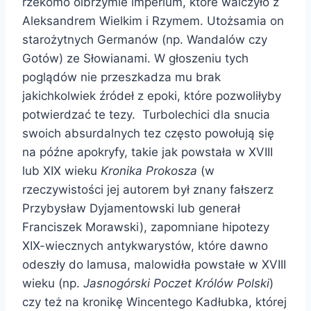
rzekomo olbrzymie imperium, które walczyło z
Aleksandrem Wielkim i Rzymem. Utożsamia on
starożytnych Germanów (np. Wandalów czy
Gotów) ze Słowianami. W głoszeniu tych
poglądów nie przeszkadza mu brak
jakichkolwiek źródeł z epoki, które pozwoliłyby
potwierdzać te tezy. Turbolechici dla snucia
swoich absurdalnych tez często powołują się
na późne apokryfy, takie jak powstała w XVIII
lub XIX wieku
Kronika Prokosza
(w
rzeczywistości jej autorem był znany fałszerz
Przybysław Dyjamentowski lub generał
Franciszek Morawski), zapomniane hipotezy
XIX-wiecznych antykwarystów, które dawno
odeszły do lamusa, malowidła powstałe w XVIII
wieku (np.
Jasnogórski Poczet Królów Polski
)
czy też na kronikę Wincentego Kadłubka, której