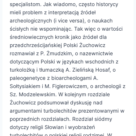
specjalistom. Jak wiadomo, często historycy
mieli problem z interpretacją źródeł
archeologicznych (i vice versa), o naukach
ścisłych nie wspominając. Tak więc o wartości
średniowiecznych kronik jako źródeł dla
przedchrześcijańskiej Polski Żuchowicz
rozmawiał z P. Żmudzkim, o nazewnictwie
dotyczącym Polski w językach wschodnich z
turkolożką i tłumaczką A. Zielińską Hosaf, o
paleogenetyce z bioarcheologami A.
Sołtysiakiem i M. Figlerowiczem, o archeologii z
Sz. Modzelewskim. W kolejnym rozdziale
Żuchowicz podsumował dyskusję nad
argumentami turbolechitów prezentowanymi w
poprzednich rozdziałach. Rozdział siódmy
dotyczy religii Słowian i wyobrażeń
turbolechitów o polskiej religii rodzimej. W