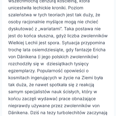
wszechmocną cenzurą kościelną, która
unicestwiła lechickie kroniki. Poziom
szaleństwa w tych teoriach jest tak duży, że
osoby racjonalnie myślące mogą nie chcieć
dyskutować z „wariatami”. Taka postawa nie
jest do końca słuszna, gdyż liczba zwolenników
Wielkiej Lechii jest spora. Sytuacja przypomina
trochę lata osiemdziesiąte, gdy fantazje Ericha
von Dänikena (i jego polskich zwolenników)
rozchodziły się w dziesiątkach tysięcy
egzemplarzy. Popularność opowieści o
kosmitach ingerujących w życie na Ziemi była
tak duża, że nawet spotkała się z reakcją
samym specjalistów nauk ścisłych, który w
końcu zaczęli wydawać prace obnażające
nieprawdy używane przez zwolenników von
Dänikena. Dziś na tezy turbolechitów zaczynają