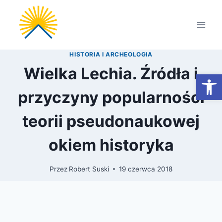
Przejdź
do
treści
HISTORIA I ARCHEOLOGIA
Wielka Lechia. Źródła i
Otwórz
przyczyny popularności
teorii pseudonaukowej
okiem historyka
Przez
Robert Suski
19 czerwca 2018