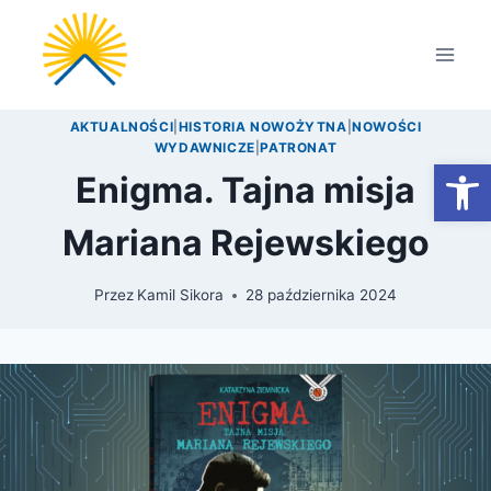
Przejdź
do
treści
AKTUALNOŚCI
|
HISTORIA NOWOŻYTNA
|
NOWOŚCI
WYDAWNICZE
|
PATRONAT
Otwórz
Enigma. Tajna misja
Mariana Rejewskiego
Przez
Kamil Sikora
28 października 2024