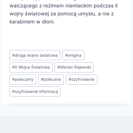
walczącego z reżimem niemieckim podczas II
wojny światowej za pomocą umysłu, a nie z
karabinem w dłoni.
Tagi
#
druga wojna światowa
#
enigma
wpisu:
#
II Wojna Światowa
#
Marian Rejewski
#
polecamy
#
polecane
#
szyfrowanie
#
szyfrowanie informacji