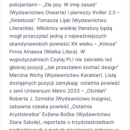
policjantami – „Złe psy. W imię zasad”
(Wydawnictwo Otwarte) i pierwszy thriller 2.0 –
„Notebook” Tomasza Lipki (Wydawnictwo
Literackie). Miłośnicy wielkiej literatury będą
mogli przeczytać jedną z najważniejszych
skandynawskich powieści XX wieku – „Kolosa”
Finna Alnaesa (Wielka Litera). W
wypożyczalniach Czytaj PL! nie zabrakło też
głośnej pozycji „Jak przestałem kochać design”
Marcina Wichy (Wydawnictwo Karakter). Listę
dostępnych pozycji zamykają: ostatnia powieść
z serii Uniwersum Metro 2033 – „Otchłań”
Roberta J. Szmidta (Wydawnictwo Insignis),
zabawna czeska powieść „Ostatnia
Arystokratka” Evžena Bočka (Wydawnictwo
Stara Szkoła), reportaże o trzydziestolatkach
pochodzących z małych miasteczek zebrane w