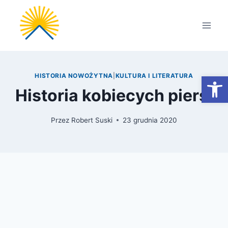
Przejdź
do
treści
Otwórz
HISTORIA NOWOŻYTNA
|
KULTURA I LITERATURA
Historia kobiecych piersi
Przez
Robert Suski
23 grudnia 2020