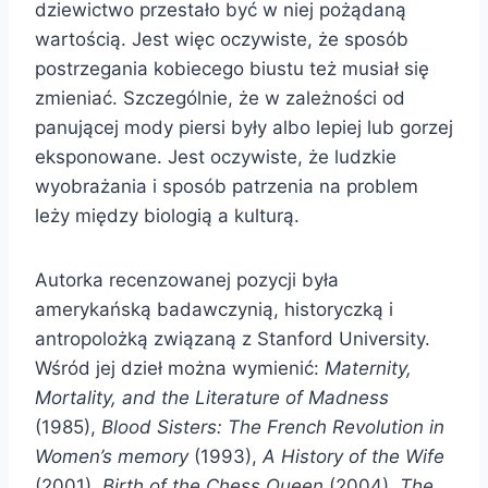
dziewictwo przestało być w niej pożądaną
wartością. Jest więc oczywiste, że sposób
postrzegania kobiecego biustu też musiał się
zmieniać. Szczególnie, że w zależności od
panującej mody piersi były albo lepiej lub gorzej
eksponowane. Jest oczywiste, że ludzkie
wyobrażania i sposób patrzenia na problem
leży między biologią a kulturą.
Autorka recenzowanej pozycji była
amerykańską badawczynią, historyczką i
antropolożką związaną z Stanford University.
Wśród jej dzieł można wymienić:
Maternity,
Mortality, and the Literature of Madness
(1985),
Blood Sisters: The French Revolution in
Women’s memory
(1993),
A History of the Wife
(2001),
Birth of the Chess Queen
(2004),
The