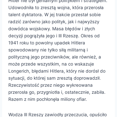
Hitler nie był genialnym politykiem i strategiem.
Udowodniła to zresztą wojna, która przerosła
talent dyktatora. W jej trakcie przestał sobie
radzić zarówno jako polityk, jak i najwyższy
dowódca wojskowy. Masa błędów i złych
decyzji pogrążyła jego i III Rzeszę. Okres od
1941 roku to powolny upadek Hitlera
spowodowany nie tylko siłą militarną i
polityczną jego przeciwników, ale również, a
może przede wszystkim, na co wskazuje
Longerich, błędami Hitlera, który nie dorósł do
sytuacji, do której sam zresztą doprowadził.
Rzeczywistość przez niego wykreowana
przerosła go, przygniotła i, ostatecznie, zabiła.
Razem z nim pochłonęła miliony ofiar.
Wodza III Rzeszy zawiodły przeczucia, opuściło