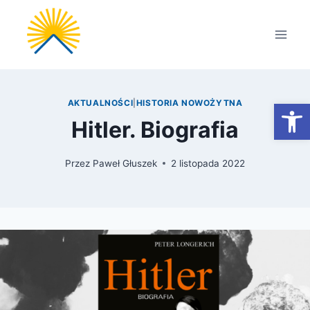
Przejdź
do
treści
Otwórz
AKTUALNOŚCI
|
HISTORIA NOWOŻYTNA
Hitler. Biografia
Przez
Paweł Głuszek
2 listopada 2022