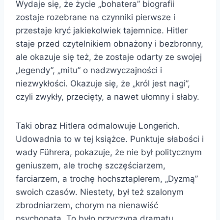
Wydaje się, że życie „bohatera” biografii
zostaje rozebrane na czynniki pierwsze i
przestaje kryć jakiekolwiek tajemnice. Hitler
staje przed czytelnikiem obnażony i bezbronny,
ale okazuje się też, że zostaje odarty ze swojej
„legendy”, „mitu” o nadzwyczajności i
niezwykłości. Okazuje się, że „król jest nagi”,
czyli zwykły, przecięty, a nawet ułomny i słaby.
Taki obraz Hitlera odmalowuje Longerich.
Udowadnia to w tej książce. Punktuje słabości i
wady Führera, pokazuje, że nie był politycznym
geniuszem, ale trochę szczęściarzem,
farciarzem, a trochę hochsztaplerem, „Dyzmą”
swoich czasów. Niestety, był też szalonym
zbrodniarzem, chorym na nienawiść
psychopatą. To było przyczyną dramatu