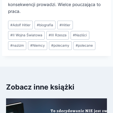
konsekwencji prowadzi. Wielce pouczająca to
praca.
Tagi
#
Adolf Hitler
#
biografia
#
Hitler
wpisu:
#
II Wojna Światowa
#
III Rzesza
#
Naziści
#
nazizm
#
Niemcy
#
polecamy
#
polecane
Zobacz inne książki