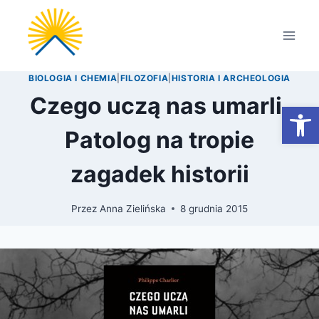
Przejdź
do
treści
BIOLOGIA I CHEMIA
|
FILOZOFIA
|
HISTORIA I ARCHEOLOGIA
Czego uczą nas umarli.
Otwórz
Patolog na tropie
zagadek historii
Przez
Anna Zielińska
8 grudnia 2015