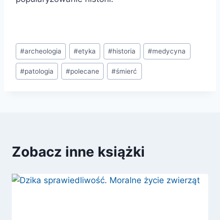
Tagi
#
archeologia
#
etyka
#
historia
#
medycyna
wpisu:
#
patologia
#
polecane
#
śmierć
Zobacz inne książki