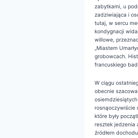
zabytkami, u pod
zadziwiająca i o
tutaj, w sercu me
kondygnacji widać
willowe, przezna
„Miastem Umarłyc
grobowcach. Histo
francuskiego bada
W ciągu ostatnieg
obecnie szacowan
osiemdziesiątych 
rosnąoczywiście d
które były pocz
resztek jedzenia
źródłem dochodu 