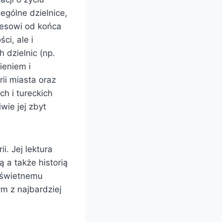
zególne dzielnice,
kresowi od końca
ci, ale i
 dzielnic (np.
ieniem i
ii miasta oraz
ch i tureckich
wie jej zbyt
i. Jej lektura
 a także historią
i świetnemu
ym z najbardziej