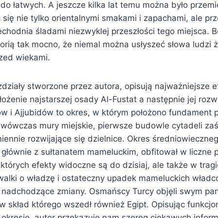
 do łatwych. A jeszcze kilka lat temu można było przemi
 się nie tylko orientalnymi smakami i zapachami, ale p
chodnia śladami niezwyklej przeszłości tego miejsca. B
torią tak mocno, że niemal można usłyszeć słowa ludzi ż
rzed wiekami.
działy stworzone przez autora, opisują najważniejsze e
łożenie najstarszej osady Al-Fustat a następnie jej roz
ów i Ajjubidów to okres, w którym położono fundament p
 wówczas mury miejskie, pierwsze budowle cytadeli zaś
miennie rozwijające się dzielnice. Okres średniowieczne
 głównie z sułtanatem mameluckim, obfitował w liczne 
 których efekty widoczne są do dzisiaj, ale także w tra
 walki o władzę i ostateczny upadek mameluckich władc
y nadchodzące zmiany. Osmańscy Turcy objęli swym p
w skład którego wszedł również Egipt. Opisując funkcj
okresie, autor przekazuje nam szereg ciekawych informa