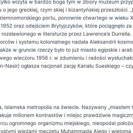
 tylko wizyta w bardzo boga tym w zbiory muzeum przy
 jego greckiej, rzym skiej i bizantyńskiej przeszłości. 
ziemnomorskiego portu, ponownie otwartego w wieku XI
 1952 oraz odejściem Brytyjczyków, które pociągnęło z
rozsławionego w literaturze przez Lawrence’a Durrella
rców i systemu kolonialnego nadała Aleksandrii kosmo
nakże w gruncie
rzeczy
było to już miasto egipskie i arab
ego wieczoru 1956 r. w zdumieniu i radości wysłuchało
-Nasir) ogłasza nacjonali zację Kanału Sueskiego – czy
za, islamska metropolia na świecie. Nazywany „miastem 
akuje milionem kontrastów i miejsc prawdziwie magiczn
sercu ogromnego organizmu miejskiego, nieopodal położ
rzystymi wieżami meczetu Muhammada Alego i wieloma 