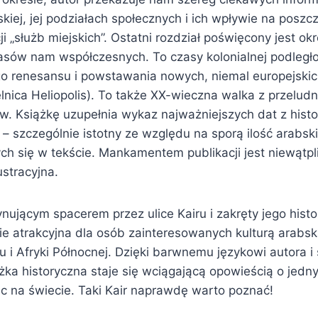
skiej, jej podziałach społecznych i ich wpływie na poszc
ji „służb miejskich”. Ostatni rozdział poświęcony jest o
asów nam współczesnych. To czasy kolonialnej podległoś
go renesansu i powstawania nowych, niemal europejskich
nica Heliopolis). To także XX-wieczna walka z przeludn
. Książkę uzupełnia wykaz najważniejszych dat z histor
– szczególnie istotny ze względu na sporą ilość arabski
h się w tekście. Mankamentem publikacji jest niewątpli
stracyjna.
nującym spacerem przez ulice Kairu i zakręty jego histori
e atrakcyjna dla osób zainteresowanych kulturą arabską
u i Afryki Północnej. Dzięki barwnemu językowi autora 
żka historyczna staje się wciągającą opowieścią o jedn
c na świecie. Taki Kair naprawdę warto poznać!