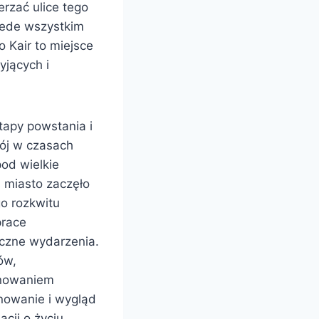
erzać ulice tego
rzede wszystkim
o Kair to miejsce
yjących i
tapy powstania i
wój w czasach
od wielkie
 miasto zaczęło
go rozkwitu
prace
giczne wydarzenia.
ów,
anowaniem
onowanie i wygląd
cji o życiu