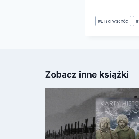
Tagi
#
Bliski Wschód
#
wpisu:
Zobacz inne książki