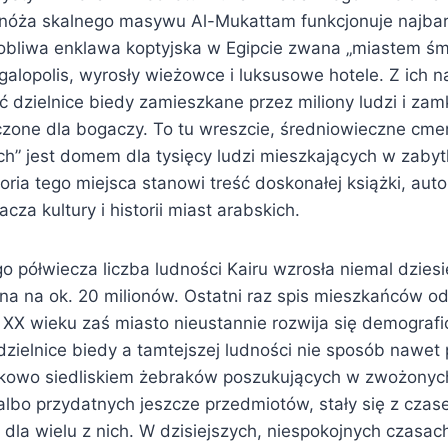
nóża skalnego masywu Al-Mukattam funkcjonuje najbar
sobliwa enklawa koptyjska w Egipcie zwana „miastem śmi
galopolis, wyrosły wieżowce i luksusowe hotele. Z ich 
 dzielnice biedy zamieszkane przez miliony ludzi i zam
czone dla bogaczy. To tu wreszcie, średniowieczne cm
h” jest domem dla tysięcy ludzi mieszkających w zaby
ria tego miejsca stanowi treść doskonałej książki, aut
cza kultury i historii miast arabskich.
o półwiecza liczba ludności Kairu wzrosła niemal dziesię
a na ok. 20 milionów. Ostatni raz spis mieszkańców odb
XX wieku zaś miasto nieustannie rozwija się demografic
zielnice biedy a tamtejszej ludności nie sposób nawet p
ątkowo siedliskiem żebraków poszukujących w zwożony
 albo przydatnych jeszcze przedmiotów, stały się z cz
dla wielu z nich. W dzisiejszych, niespokojnych czasac