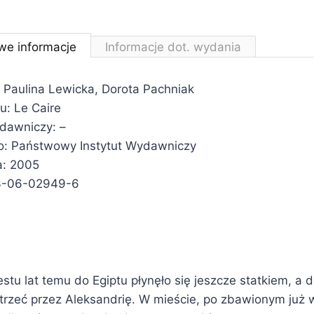
we informacje
Informacje dot. wydania
 Paulina Lewicka, Dorota Pachniak
łu: Le Caire
ydawniczy: –
: Państwowy Instytut Wydawniczy
a: 2005
3-06-02949-6
estu lat temu do Egiptu płynęło się jeszcze statkiem, a
rzeć przez Aleksandrię. W mieście, po zbawionym już 