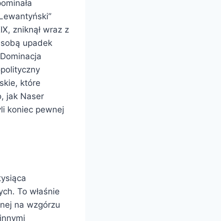
pominała
„Lewantyński”
X, zniknął wraz z
a sobą upadek
. Dominacja
polityczny
skie, które
, jak Naser
li koniec pewnej
tysiąca
ych. To właśnie
onej na wzgórzu
innymi