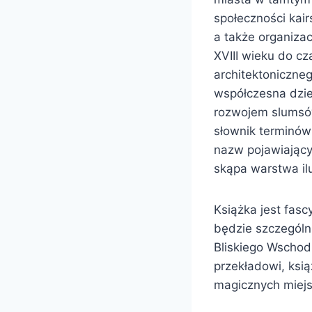
społeczności kair
a także organizac
XVIII wieku do cz
architektoniczne
współczesna dziel
rozwojem slumsów
słownik terminów 
nazw pojawiającyc
skąpa warstwa ilu
Książka jest fascy
będzie szczególni
Bliskiego Wschod
przekładowi, ksią
magicznych miejs