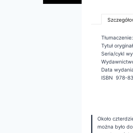
Szczegóło
Tłumaczenie:
Tytuł orygina
Seria/cykl w
Wydawnictwo
Data wydani
ISBN 978-8
Około czterdzi
można było dot