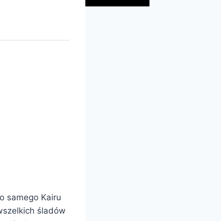
 do samego Kairu
wszelkich śladów