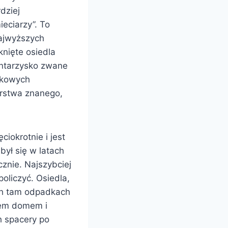
dziej
eciarzy”. To
najwyższych
knięte osiedla
entarzysko zwane
tkowych
orstwa znanego,
ciokrotnie i jest
ył się w latach
znie. Najszybciej
oliczyć. Osiedla,
ch tam odpadkach
asem domem i
h spacery po