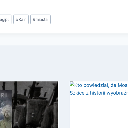
egipt
#
Kair
#
miasta