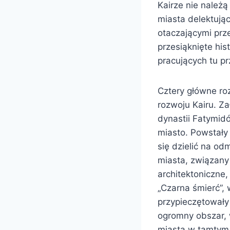
Kairze nie należą
miasta delektując
otaczającymi prze
przesiąknięte his
pracujących tu p
Cztery główne roz
rozwoju Kairu. Za
dynastii Fatymid
miasto. Powstały
się dzielić na od
miasta, związany
architektoniczne,
„Czarna śmierć”,
przypieczętował
ogromny obszar, 
miasta w tamtym 