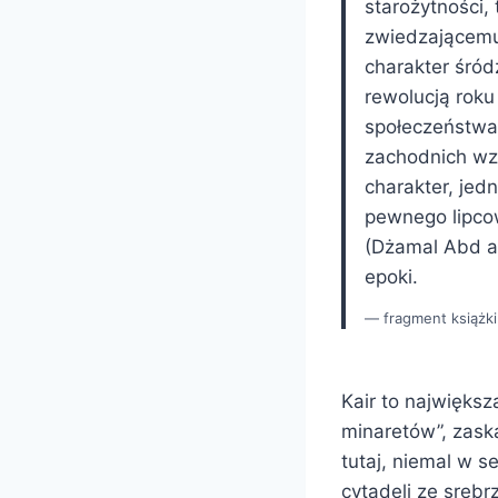
starożytności,
zwiedzającemu o
charakter śród
rewolucją roku
społeczeństwa 
zachodnich wzo
charakter, jed
pewnego lipcow
(Dżamal Abd an
epoki.
fragment książki
Kair to najwięks
minaretów”, zask
tutaj, niemal w 
cytadeli ze sreb