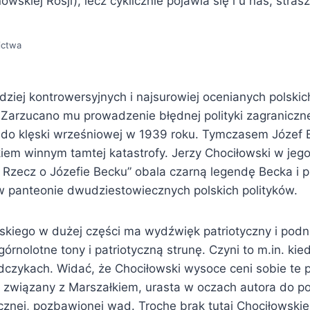
wskiej Rosji), lecz cyklicznie pojawia się i u nas, stra
ictwa
dziej kontrowersyjnych i najsurowiej ocenianych polskic
Zarzucano mu prowadzenie błędnej polityki zagranicznej 
ę do klęski wrześniowej w 1939 roku. Tymczasem Józef B
em winnym tamtej katastrofy. Jerzy Chociłowski w jego b
. Rzecz o Józefie Becku” obala czarną legendę Becka i
w panteonie dwudziestowiecznych polskich polityków.
skiego w dużej części ma wydźwięk patriotyczny i podni
órnolotne tony i patriotyczną strunę. Czyni to m.in. kie
udczykach. Widać, że Chociłowski wysoce ceni sobie te p
 związany z Marszałkiem, urasta w oczach autora do po
icznej, pozbawionej wad. Trochę brak tutaj Chociłowski