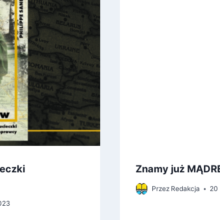
ieczki
Znamy już MĄDRE
Przez
Redakcja
20 
023