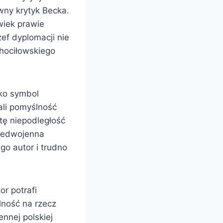
wny krytyk Becka.
wiek prawie
ef dyplomacji nie
 Chociłowskiego
ko symbol
dali pomyślność
 tę niepodległość
przedwojenna
go autor i trudno
or potrafi
alność na rzecz
nnej polskiej