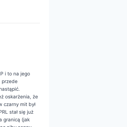
P i to na jego
a przede
nastąpić.
eż oskarżenia, że
 czarny mit był
RL stał się już
a granicą (jak