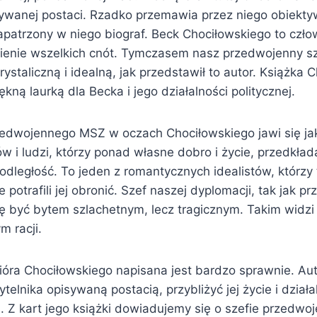
ywanej postaci. Rzadko przemawia przez niego obiekty
zapatrzony w niego biograf. Beck Chociłowskiego to czło
ienie wszelkich cnót. Tymczasem nasz przedwojenny sz
krystaliczną i idealną, jak przedstawił to autor. Książka
ękną laurką dla Becka i jego działalności politycznej.
edwojennego MSZ w oczach Chociłowskiego jawi się ja
ów i ludzi, którzy ponad własne dobro i życie, przedkła
epodległość. To jeden z romantycznych idealistów, którzy
e potrafili jej obronić. Szef naszej dyplomacji, tak jak 
ę być bytem szlachetnym, lecz tragicznym. Takim widzi 
 racji.
ióra Chociłowskiego napisana jest bardzo sprawnie. Aut
telnika opisywaną postacią, przybliżyć jej życie i dział
Z kart jego książki dowiadujemy się o szefie przedwoje