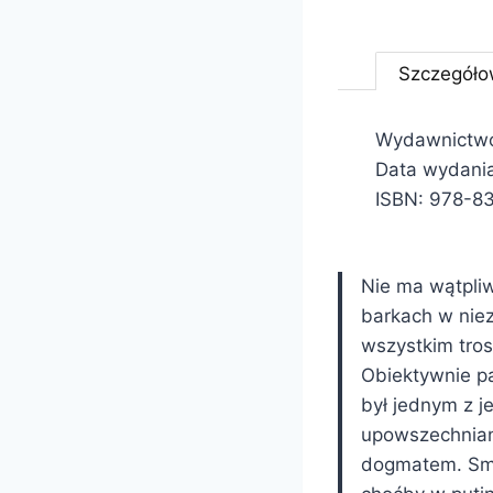
Szczegóło
Wydawnictwo:
Data wydani
ISBN: 978-8
Nie ma wątpliw
barkach w nie
wszystkim tros
Obiektywnie pa
był jednym z j
upowszechniany
dogmatem. Smut