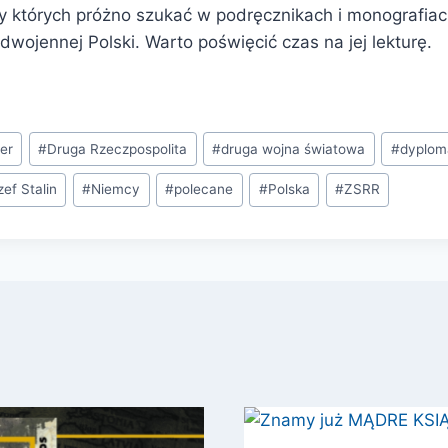
zy których próżno szukać w podręcznikach i monografiac
wojennej Polski. Warto poświęcić czas na jej lekturę.
ler
#
Druga Rzeczpospolita
#
druga wojna światowa
#
dyplom
zef Stalin
#
Niemcy
#
polecane
#
Polska
#
ZSRR