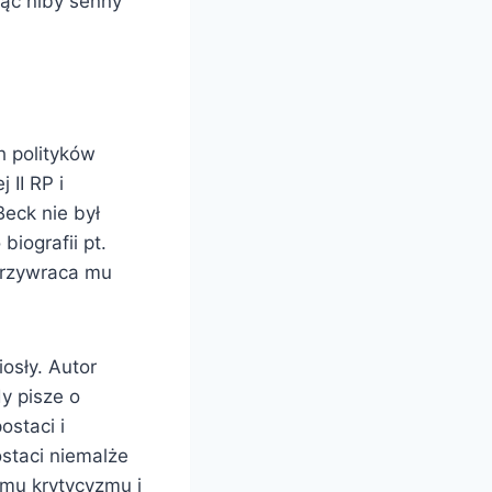
sząc niby senny
h polityków
II RP i
eck nie był
iografii pt.
 przywraca mu
osły. Autor
dy pisze o
ostaci i
staci niemalże
emu krytycyzmu i