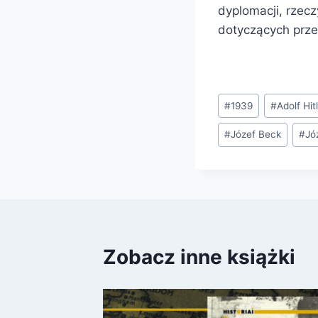
dyplomacji, rzec
dotyczących przed
Tagi
#
1939
#
Adolf Hit
wpisu:
#
Józef Beck
#
Jó
Zobacz inne książki