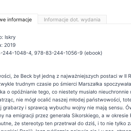
we informacje
Informacje dot. wydania
 Iskry
a: 2019
3-244-1048-4, 978-83-244-1056-9 (ebook)
ości, że Beck był jedną z najważniejszych postaci w II R
zwykle trudnym czasie po śmierci Marszałka spoczywał
ka o opóźnianie tego, co niestety musiało nieuchronnie 
trząc, nie mógł ocalić naszej młodej państwowości, tot
ej grabarzy i sprawcą wybuchu wojny nie mają sensu. Ów
 na emigracji przez generała Sikorskiego, a w okresie P
ne, że stereotyp ten przetrwał do dziś, i to nie tylko z