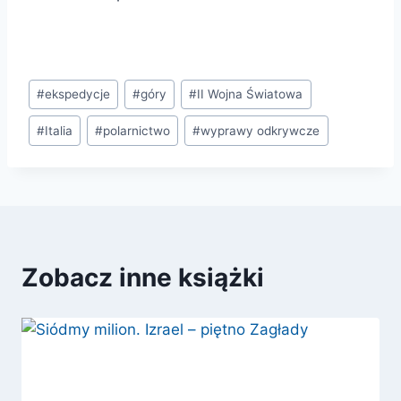
Tagi
#
ekspedycje
#
góry
#
II Wojna Światowa
wpisu:
#
Italia
#
polarnictwo
#
wyprawy odkrywcze
Zobacz inne książki