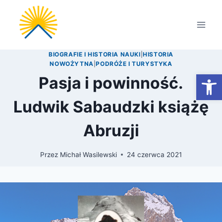
Przejdź
do
treści
BIOGRAFIE I HISTORIA NAUKI
|
HISTORIA
NOWOŻYTNA
|
PODRÓŻE I TURYSTYKA
Otwórz
Pasja i powinność.
Ludwik Sabaudzki książę
Abruzji
Przez
Michał Wasilewski
24 czerwca 2021