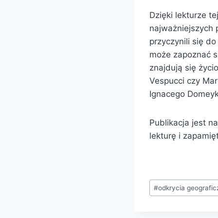
Dzięki lekturze t
najważniejszych 
przyczynili się d
może zapoznać si
znajdują się życ
Vespucci czy Mar
Ignacego Domeyki
Publikacja jest n
lekturę i zapamię
Tagi
#
odkrycia geografic
wpisu: