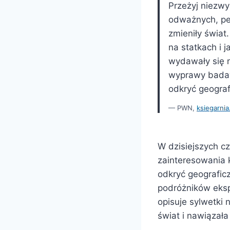
Przeżyj niezwy
odważnych, peł
zmieniły świat
na statkach i 
wydawały się n
wyprawy badaw
odkryć geograf
PWN,
ksiegarnia
W dzisiejszych cz
zainteresowania k
odkryć geografic
podróżników eksp
opisuje sylwetki
świat i nawiązała