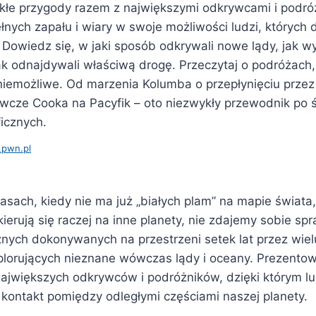
kłe przygody razem z największymi odkrywcami i podró
nych zapału i wiary w swoje możliwości ludzi, których
. Dowiedz się, w jaki sposób odkrywali nowe lądy, jak wy
jak odnajdywali właściwą drogę. Przeczytaj o podróżach,
iemożliwe. Od marzenia Kolumba o przepłynięciu przez 
cze Cooka na Pacyfik – oto niezwykły przewodnik po ś
icznych.
.pwn.pl
asach, kiedy nie ma już „białych plam” na mapie świata
ierują się raczej na inne planety, nie zdajemy sobie sp
znych dokonywanych na przestrzeni setek lat przez wiel
lorujących nieznane wówczas lądy i oceany. Prezento
 największych odkrywców i podróżników, dzięki którym l
 kontakt pomiędzy odległymi częściami naszej planety.