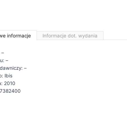
we informacje
Informacje dot. wydania
 –
u: –
ydawniczy: –
 Ibis
a: 2010
77382400