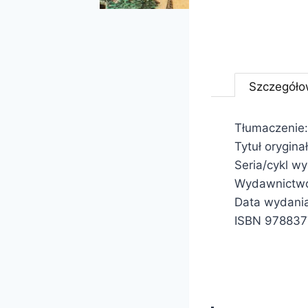
Szczegóło
Tłumaczenie:
Tytuł oryginał
Seria/cykl w
Wydawnictwo:
Data wydani
ISBN 97883