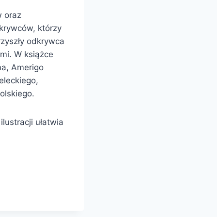
w oraz
dkrywców, którzy
Przyszły odkrywca
ami. W książce
ma, Amerigo
eleckiego,
olskiego.
lustracji ułatwia