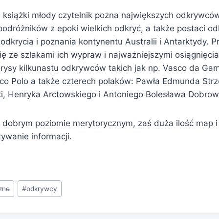
ej książki młody czytelnik pozna największych odkrywcó
podróżników z epoki wielkich odkryć, a także postaci o
o odkrycia i poznania kontynentu Australii i Antarktydy. 
ę ze szlakami ich wypraw i najważniejszymi osiągnięci
iorysy kilkunastu odkrywców takich jak np. Vasco da Ga
co Polo a także czterech polaków: Pawła Edmunda Strz
, Henryka Arctowskiego i Antoniego Bolesława Dobrow
a dobrym poziomie merytorycznym, zaś duża ilość map i i
tywanie informacji.
zne
#
odkrywcy