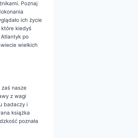
żnikami. Poznaj
 dokonania
glądało ich życie
 które kiedyś
Atlantyk po
wiecie wielkich
, zaś nasze
rawy z wagi
u badaczy i
wana książka
udzkość poznała