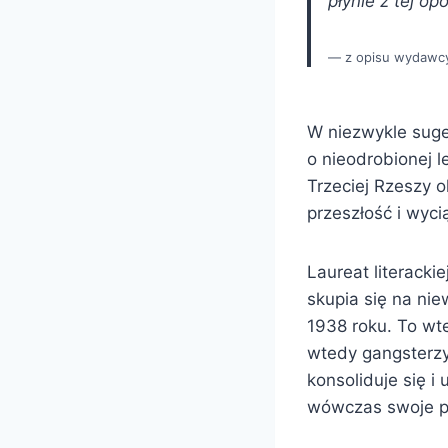
płynie z tej o
z opisu wydawc
W niezwykle suge
o nieodrobionej l
Trzeciej Rzeszy o
przeszłość i wyci
Laureat literacki
skupia się na nie
1938 roku. To wte
wtedy gangsterzy
konsoliduje się i
wówczas swoje pr