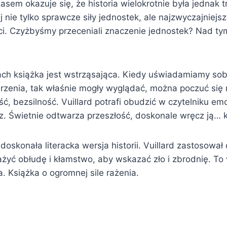
asem okazuje się, że historia wielokrotnie była jednak t
 nie tylko sprawcze siły jednostek, ale najzwyczajniejs
ści. Czyżbyśmy przeceniali znaczenie jednostek? Nad ty
h książka jest wstrząsająca. Kiedy uświadamiamy sob
arzenia, tak właśnie mogły wyglądać, można poczuć się
, bezsilność. Vuillard potrafi obudzić w czytelniku em
z. Świetnie odtwarza przeszłość, doskonale wręcz ją… k
doskonała literacka wersja historii. Vuillard zastosował
żyć obłudę i kłamstwo, aby wskazać zło i zbrodnię. To
. Książka o ogromnej sile rażenia.