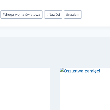
#
druga wojna światowa
#
Naziści
#
nazizm