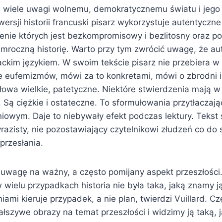
a wiele uwagi wolnemu, demokratycznemu światu i jeg
 wersji historii francuski pisarz wykorzystuje autentyczne
enie których jest bezkompromisowy i bezlitosny oraz pos
 mroczną historię. Warto przy tym zwrócić uwagę, że aut
ackim językiem. W swoim tekście pisarz nie przebiera w
je eufemizmów, mówi za to konkretami, mówi o zbrodni i 
słowa wielkie, patetyczne. Niektóre stwierdzenia mają w
Są ciężkie i ostateczne. To sformułowania przytłaczaj
owym. Daje to niebywały efekt podczas lektury. Tekst s
razisty, nie pozostawiający czytelnikowi złudzeń co do
przesłania.
 uwagę na ważny, a często pomijany aspekt przeszłości
 wielu przypadkach historia nie była taka, jaką znamy j
iami kieruje przypadek, a nie plan, twierdzi Vuillard. C
łszywe obrazy na temat przeszłości i widzimy ją taką, 