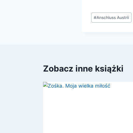
Tagi
#
Anschluss Austrii
wpisu:
Zobacz inne książki