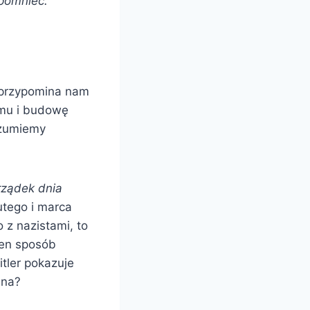
apomnieć.
przypomina nam
izmu i budowę
rozumiemy
rządek dnia
lutego i marca
 z nazistami, to
ten sposób
itler pokazuje
ina?