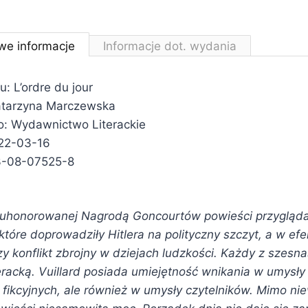
we informacje
Informacje dot. wydania
u: L’ordre du jour
atarzyna Marczewska
: Wydawnictwo Literackie
022-03-16
3-08-07525-8
w uhonorowanej Nagrodą Goncourtów powieści przygląda
tóre doprowadziły Hitlera na polityczny szczyt, a w ef
szy konflikt zbrojny w dziejach ludzkości. Każdy z szesn
teracką. Vuillard posiada umiejętność wnikania w umysły 
 fikcyjnych, ale również w umysły czytelników. Mimo niew