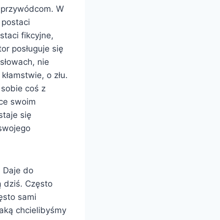
o przywódcom. W
 postaci
taci fikcyjne,
or posługuje się
 słowach, nie
kłamstwie, o złu.
 sobie coś z
ące swoim
taje się
 swojego
. Daje do
ą dziś. Często
zęsto sami
jaką chcielibyśmy