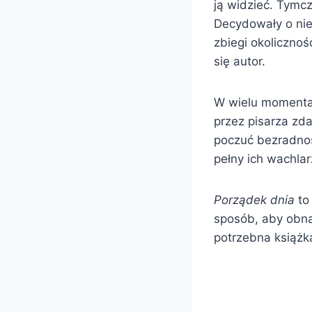
ją widzieć. Tymcz
Decydowały o niej
zbiegi okoliczno
się autor.
W wielu momentac
przez pisarza zd
poczuć bezradność
pełny ich wachlar
Porządek dnia
to 
sposób, aby obna
potrzebna książka