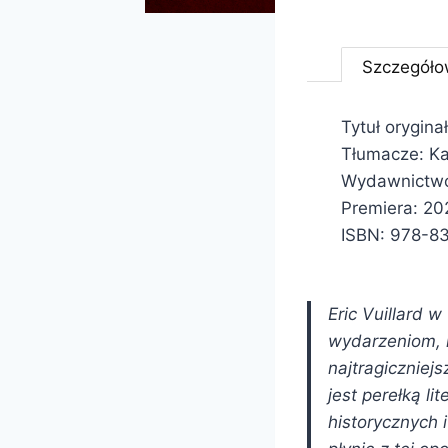
Szczegóło
Tytuł oryginał
Tłumacze: K
Wydawnictwo
Premiera: 2
ISBN: 978-8
Eric Vuillard 
wydarzeniom, k
najtragiczniej
jest perełką li
historycznych i