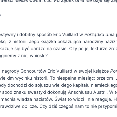
powieści niesamowita moc. Porządek dnia nie daje się z
y
stywny i dobitny sposób Eric Vuillard w
Porządku dnia
ekcji z historii. Jego książka pokazująca narodziny naz
kazuje się być bardzo na czasie. Czy po jej lekturze z
ągniemy z niej wnioski?
ej nagrody Goncourtów Eric Vuillard w swojej książce
Po
wielkim wycinku historii. To niespełna miesiąc: przełom 
dy dochodzi do sojuszu wielkiego kapitału niemieckiego
 spod znaku swastyki dokonują Anschlussu Austrii. W 
 umacnia władza nazistów. Świat to widzi i nie reaguje. H
awdziwe oblicze. Czy dziś czegoś nam to nie przypom