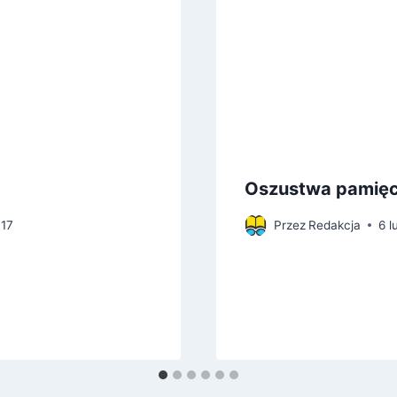
Oszustwa pamięc
017
Przez
Redakcja
6 l