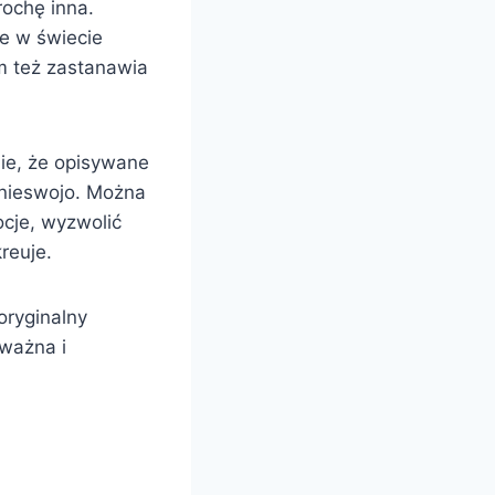
rochę inna.
ze w świecie
m też zastanawia
ie, że opisywane
 nieswojo. Można
ocje, wyzwolić
reuje.
 oryginalny
 ważna i