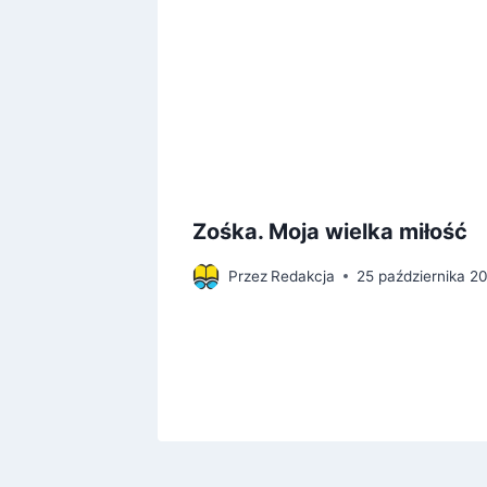
a
Zośka. Moja wielka miłość
zeń
Przez
Redakcja
25 października 2
a