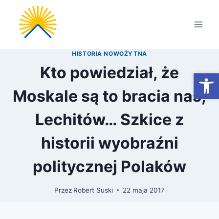
Przejdź
do
treści
HISTORIA NOWOŻYTNA
Kto powiedział, że
Otwórz
Moskale są to bracia nas,
Lechitów… Szkice z
historii wyobraźni
politycznej Polaków
Przez
Robert Suski
22 maja 2017