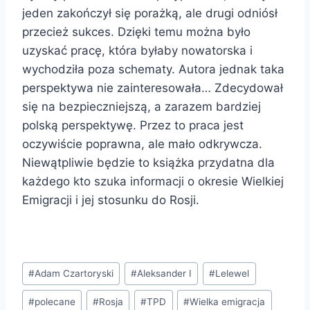
jeden zakończył się porażką, ale drugi odniósł
przecież sukces. Dzięki temu można było
uzyskać pracę, która byłaby nowatorska i
wychodziła poza schematy. Autora jednak taka
perspektywa nie zainteresowała… Zdecydował
się na bezpieczniejszą, a zarazem bardziej
polską perspektywę. Przez to praca jest
oczywiście poprawna, ale mało odkrywcza.
Niewątpliwie będzie to książka przydatna dla
każdego kto szuka informacji o okresie Wielkiej
Emigracji i jej stosunku do Rosji.
Tagi
#
Adam Czartoryski
#
Aleksander I
#
Lelewel
wpisu:
#
polecane
#
Rosja
#
TPD
#
Wielka emigracja