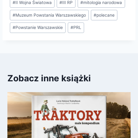
#
II Wojna Światowa
#
III RP
#
mitologia narodowa
wpisu:
#
Muzeum Powstania Warszawskiego
#
polecane
#
Powstanie Warszawskie
#
PRL
Zobacz inne książki