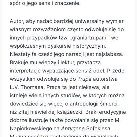
spór o jego sens i znaczenie.
Autor, aby nadać bardziej uniwersalny wymiar
własnym rozważaniom często odwołuje się do
innych przypadków tzw. „grania trupami” we
współczesnym dyskursie historycznym.
Niestety ta część jego narracji jest najsłabsza.
Brakuje mu wiedzy i lektur, przytacza
interpretacje wypaczające sens źródeł. Przede
wszystkim odwołuje się do
Trupa
autorstwa
L
.
V. Thomasa. Praca ta jest ciekawa, ale
istnieje wiele innych studiów, w których można
dowiedzieć się więcej o antropologii śmierci,
niż z tej niewielkiej książeczki. Braki erudycyjne
dobrze ilustruje także powołanie się przez M.
Napiórkowskiego na
Antygonę
Sofoklesa.
Można mieć też zastrzeżenia do wizualnych