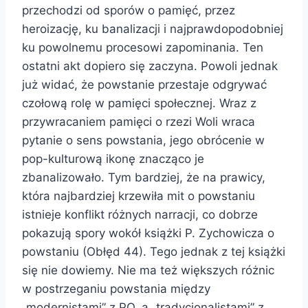
przechodzi od sporów o pamięć, przez
heroizację, ku banalizacji i najprawdopodobniej
ku powolnemu procesowi zapominania. Ten
ostatni akt dopiero się zaczyna. Powoli jednak
już widać, że powstanie przestaje odgrywać
czołową rolę w pamięci społecznej. Wraz z
przywracaniem pamięci o rzezi Woli wraca
pytanie o sens powstania, jego obrócenie w
pop-kulturową ikonę znacząco je
zbanalizowało. Tym bardziej, że na prawicy,
która najbardziej krzewiła mit o powstaniu
istnieje konflikt różnych narracji, co dobrze
pokazują spory wokół książki P. Zychowicza o
powstaniu (Obłęd 44). Tego jednak z tej książki
się nie dowiemy. Nie ma też większych różnic
w postrzeganiu powstania między
„modernistami” z PO, a „tradycjonalistami” z