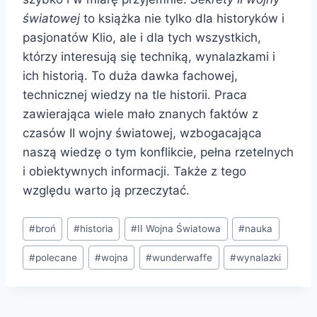
światowej
to książka nie tylko dla historyków i
pasjonatów Klio, ale i dla tych wszystkich,
którzy interesują się techniką, wynalazkami i
ich historią. To duża dawka fachowej,
technicznej wiedzy na tle historii. Praca
zawierająca wiele mało znanych faktów z
czasów II wojny światowej, wzbogacająca
naszą wiedzę o tym konflikcie, pełna rzetelnych
i obiektywnych informacji. Także z tego
względu warto ją przeczytać.
Tagi
#
broń
#
historia
#
II Wojna Światowa
#
nauka
wpisu:
#
polecane
#
wojna
#
wunderwaffe
#
wynalazki