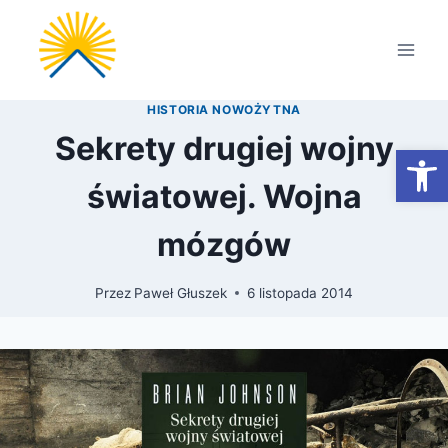
Przejdź
do
treści
HISTORIA NOWOŻYTNA
Sekrety drugiej wojny
Otwórz
światowej. Wojna
mózgów
Przez
Paweł Głuszek
6 listopada 2014