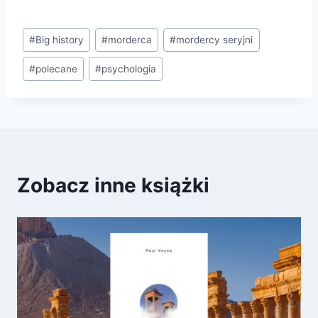
Tagi
#
Big history
#
morderca
#
mordercy seryjni
wpisu:
#
polecane
#
psychologia
Zobacz inne książki