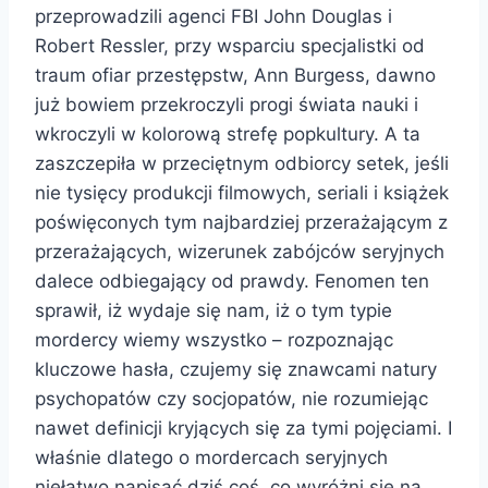
przeprowadzili agenci FBI John Douglas i
Robert Ressler, przy wsparciu specjalistki od
traum ofiar przestępstw, Ann Burgess, dawno
już bowiem przekroczyli progi świata nauki i
wkroczyli w kolorową strefę popkultury. A ta
zaszczepiła w przeciętnym odbiorcy setek, jeśli
nie tysięcy produkcji filmowych, seriali i książek
poświęconych tym najbardziej przerażającym z
przerażających, wizerunek zabójców seryjnych
dalece odbiegający od prawdy. Fenomen ten
sprawił, iż wydaje się nam, iż o tym typie
mordercy wiemy wszystko – rozpoznając
kluczowe hasła, czujemy się znawcami natury
psychopatów czy socjopatów, nie rozumiejąc
nawet definicji kryjących się za tymi pojęciami. I
właśnie dlatego o mordercach seryjnych
niełatwo napisać dziś coś, co wyróżni się na