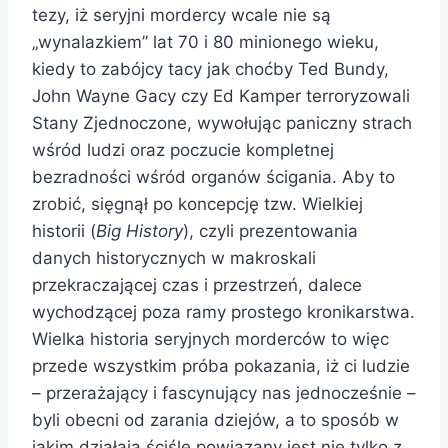
tezy, iż seryjni mordercy wcale nie są
„wynalazkiem” lat 70 i 80 minionego wieku,
kiedy to zabójcy tacy jak choćby Ted Bundy,
John Wayne Gacy czy Ed Kamper
terroryzowali
Stany Zjednoczone, wywołując paniczny strach
wśród ludzi oraz poczucie kompletnej
bezradności wśród organów ścigania. Aby to
zrobić, sięgnął po koncepcję tzw. Wielkiej
historii (
Big History
), czyli prezentowania
danych historycznych w makroskali
przekraczającej czas i przestrzeń, dalece
wychodzącej poza ramy prostego kronikarstwa.
Wielka historia seryjnych morderców to więc
przede wszystkim próba pokazania, iż ci ludzie
– przerażający i fascynujący nas jednocześnie –
byli obecni od zarania dziejów, a to sposób w
jakim działają ściśle powiązany jest nie tylko z