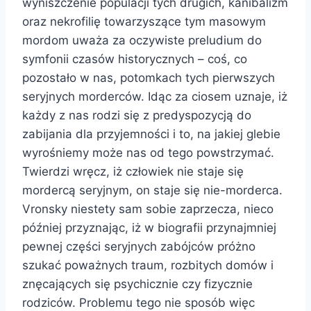
wyniszczenie populacji tych drugich, kanibalizm
oraz nekrofilię towarzyszące tym masowym
mordom uważa za oczywiste preludium do
symfonii czasów historycznych – coś, co
pozostało w nas, potomkach tych pierwszych
seryjnych morderców. Idąc za ciosem uznaje, iż
każdy z nas rodzi się z predyspozycją do
zabijania dla przyjemności i to, na jakiej glebie
wyrośniemy może nas od tego powstrzymać.
Twierdzi wręcz, iż człowiek nie staje się
mordercą seryjnym, on staje się nie-morderca.
Vronsky niestety sam sobie zaprzecza, nieco
później przyznając, iż w biografii przynajmniej
pewnej części seryjnych zabójców próżno
szukać poważnych traum, rozbitych domów i
znęcających się psychicznie czy fizycznie
rodziców. Problemu tego nie sposób więc