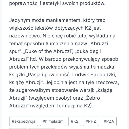
poprawności i estetyki swoich produktów.
Jedynym może mankamentem, który trapi
większość tekstów dotyczących K2 jest
nazewnictwo. Nie chcę robić tutaj wykładu na
temat sposobu tłumaczenia nazw „Abruzzi
spur”, „Duke of the Abruzzi”, „duka degli
Abruzzi” itd. W bardzo przekonywujący sposób
problem tych przekładów wyjaśnia tłumaczka
książki „Pasja i powinność. Ludwik Sabaudzki,
książę Abruzji”. Jej opinia jest na tyle rzeczowa,
że sugerowałbym stosowanie wersji: „książę
Abruzji” (względem osoby) oraz „Żebro
Abruzzi” (względem formacji na K2).
Tagi
#
ekspedycja
#
himalaizm
#
K2
#
PHZ
#
PZA
wpisu: