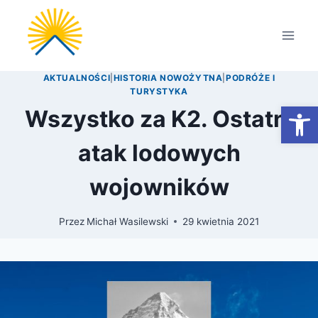
Przejdź
do
treści
AKTUALNOŚCI
|
HISTORIA NOWOŻYTNA
|
PODRÓŻE I
TURYSTYKA
Otwórz
Wszystko za K2. Ostatni
atak lodowych
wojowników
Przez
Michał Wasilewski
29 kwietnia 2021