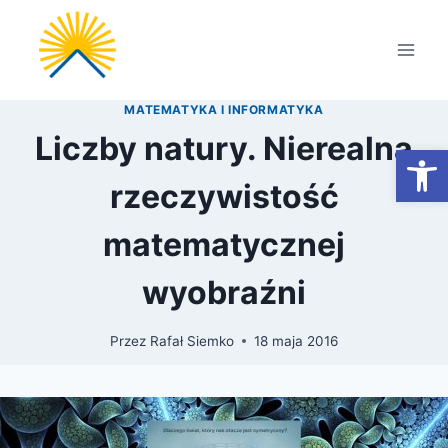
Przejdź
do
treści
MATEMATYKA I INFORMATYKA
Liczby natury. Nierealna
Otwórz
rzeczywistość
matematycznej
wyobraźni
Przez
Rafał Siemko
18 maja 2016