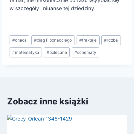
temat, ale niekoniecznie od razu wgłębiać się
w szczegóły i niuanse tej dziedziny.
Tagi
#
chaos
#
ciąg Fibonacciego
#
fraktale
#
liczba
wpisu:
#
matematyka
#
polecane
#
schematy
Zobacz inne książki