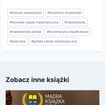
Tagi
#
historia matematyki
#
Kazimierz Kuratowski
wpisu:
#
lwowska szkoła matematyczna
#
matematyka
#
matematyka polska
#
matematyka współczesna
#
polecane
#
polska szkoła matematyczna
Zobacz inne książki