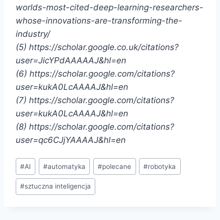
worlds-most-cited-deep-learning-researchers-
whose-innovations-are-transforming-the-
industry/
(5) https://scholar.google.co.uk/citations?
user=JicYPdAAAAAJ&hl=en
(6) https://scholar.google.com/citations?
user=kukA0LcAAAAJ&hl=en
(7) https://scholar.google.com/citations?
user=kukA0LcAAAAJ&hl=en
(8) https://scholar.google.com/citations?
user=qc6CJjYAAAAJ&hl=en
Tagi
#
AI
#
automatyka
#
polecane
#
robotyka
wpisu:
#
sztuczna inteligencja