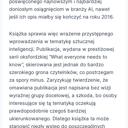
poświęconego najnowszym i najbardziej
doniosłym osiągnięciom w branży AI, nawet
jeśli ich opis miałby się kończyć na roku 2016.
Książka sprawia więc wrażenie przystępnego
wprowadzenia w tematykę sztucznej
inteligencji. Publikacja, wydana w prestiżowej
serii oksfordzkiej “What everyone needs to
know”, skierowana jest jednak do bardzo
szerokiego grona czytelników, co postrzegam
za spory minus. Zaryzykuję twierdzenie, że
omawiana publikacja jest napisana bez wizji
wyraźnej grupy docelowej, a szkoda, bo osoby
interesujące się tą tematyką oczekują
prawdopodobnie czegoś bardziej
ukierunkowanego. Dlatego książka ta może
stanowić niezły wstęp do poszczególnych