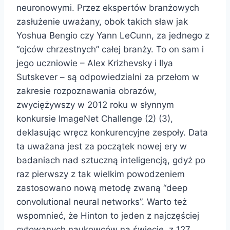
neuronowymi. Przez ekspertów branżowych
zasłużenie uważany, obok takich sław jak
Yoshua Bengio czy Yann LeCunn, za jednego z
“ojców chrzestnych” całej branży. To on sam i
jego uczniowie – Alex Krizhevsky i Ilya
Sutskever – są odpowiedzialni za przełom w
zakresie rozpoznawania obrazów,
zwyciężywszy w 2012 roku w słynnym
konkursie ImageNet Challenge (2) (3),
deklasując wręcz konkurencyjne zespoły. Data
ta uważana jest za początek nowej ery w
badaniach nad sztuczną inteligencją, gdyż po
raz pierwszy z tak wielkim powodzeniem
zastosowano nową metodę zwaną “deep
convolutional neural networks”. Warto też
wspomnieć, że Hinton to jeden z najczęściej
cytowanych naukowców na świecie, z 127.