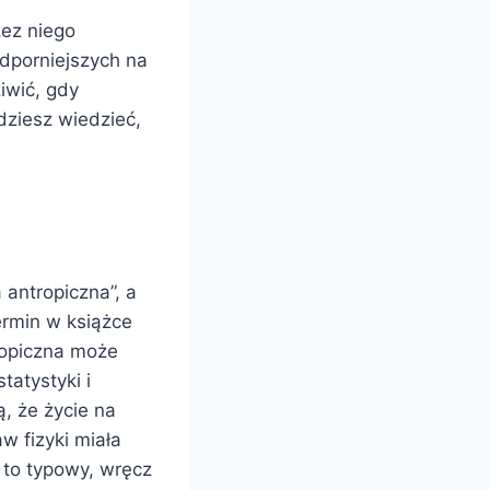
zez niego
dporniejszych na
iwić, gdy
dziesz wiedzieć,
 antropiczna”, a
ermin w książce
tropiczna może
tatystyki i
, że życie na
w fizyki miała
 to typowy, wręcz