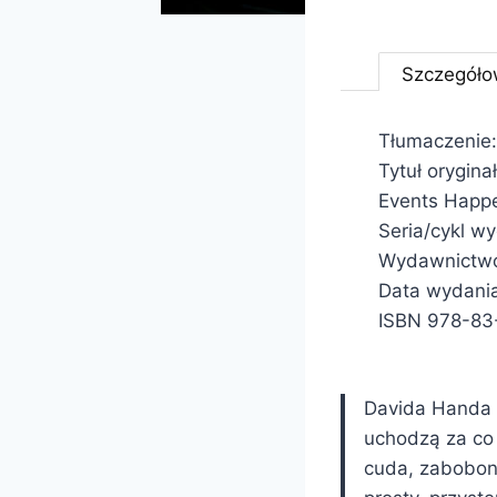
Szczegóło
Tłumaczenie:
Tytuł orygina
Events Happ
Seria/cykl w
Wydawnictw
Data wydania
ISBN 978-83
Davida Handa 
uchodzą za co
cuda, zabobony