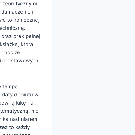
ne teoretycznymi
 tłumaczenie i
ło to konieczne,
techniczną.
oraz brak pełnej
 książkę, która
 choć ze
adpodstawowych,
e tempo
d daty debiutu w
 pewną lukę na
tematyczną, nie
lnika nadmiarem
rzez to każdy