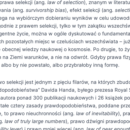
 prawa selekcji (ang.
law of selection
), znanym w literat
wania (ang.
survivorship bias
), efekt selekcji (ang.
select
lega na wybiórczym dobieraniu wyników w celu udowod
godnie z prawem selekcji, tylko w tym zakątku wszechśw
eligentne życie, można w ogóle dyskutować o fundament
ach pozostałych miejsc w czeluściach wszechświata – już
ię obecnej wiedzy naukowej o kosmosie. Po drugie, to ż
h na Ziemi warunków, a nie na odwrót. Gdyby prawa fizy
 albo by nie powstało, albo przybrałoby inną formę.
 selekcji jest jednym z pięciu filarów, na których zbu
opodobieństwa” Davida Handa, byłego prezesa Royal St
 autora ponad 300 publikacji naukowych i 26 książek 
stałe cztery zasady prawdopodobieństwa, poddane prze
e, to prawo nieuchronności (ang.
law of inevitability
), p
ng.
law of truly large numbers
), prawo dźwigni prawdopo
lity lever
) i prawo mniej więcej (ang.
law of near enoug