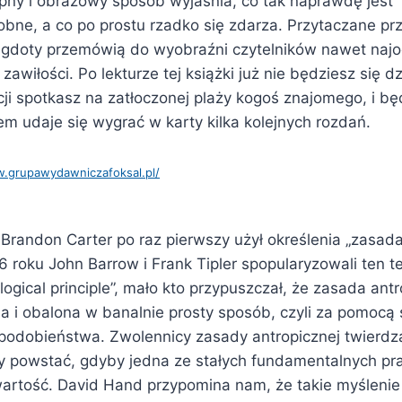
ępny i obrazowy sposób wyjaśnia, co tak naprawdę jest
ne, a co po prostu rzadko się zdarza. Przytaczane pr
negdoty przemówią do wyobraźni czytelników nawet najo
wiłości. Po lekturze tej książki już nie będziesz się dz
i spotkasz na zatłoczonej plaży kogoś znajomego, i bę
m udaje się wygrać w karty kilka kolejnych rozdań.
w.grupawydawniczafoksal.pl/
Brandon Carter po raz pierwszy użył określenia „zasada
 roku John Barrow i Frank Tipler spopularyzowali ten t
ogical principle”, mało kto przypuszczał, że zasada an
 i obalona w banalnie prosty sposób, czyli za pomocą s
odobieństwa. Zwolennicy zasady antropicznej twierdzą
y powstać, gdyby jedna ze stałych fundamentalnych pra
wartość. David Hand przypomina nam, że takie myślenie