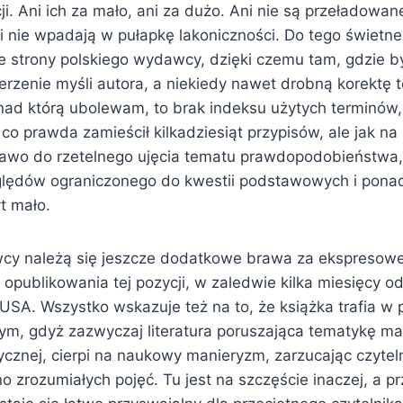
ji. Ani ich za mało, ani za dużo. Ani nie są przeładowa
i nie wpadają w pułapkę lakoniczności. Do tego świetne
e strony polskiego wydawcy, dzięki czemu tam, gdzie by
erzenie myśli autora, a niekiedy nawet drobną korektę 
nad którą ubolewam, to brak indeksu użytych terminów, 
r co prawda zamieścił kilkadziesiąt przypisów, ale jak na
rawo do rzetelnego ujęcia tematu prawdopodobieństwa,
ględów ograniczonego do kwestii podstawowych i pon
t mało.
cy należą się jeszcze dodatkowe brawa za ekspresow
 opublikowania tej pozycji, w zaledwie kilka miesięcy o
 i USA. Wszystko wskazuje też na to, że książka trafia w
m, gdyż zazwyczaj literatura poruszająca tematykę ma
ycznej, cierpi na naukowy manieryzm, zarzucając czyte
o zrozumiałych pojęć. Tu jest na szczęście inaczej, a p