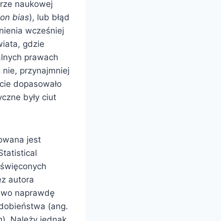
urze naukowej
ion bias
), lub błąd
nienia wcześniej
iata, gdzie
alnych prawach
 nie, przynajmniej
ycie dopasowało
czne były ciut
dowana jest
atistical
poświęconych
z autora
rawo naprawdę
dobieństwa (ang.
h
). Należy jednak