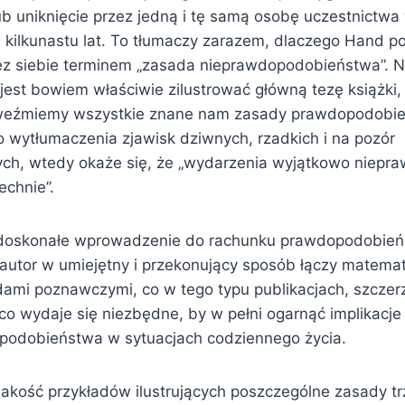
b uniknięcie przez jedną i tę samą osobę uczestnictwa 
u kilkunastu lat. To tłumaczy zarazem, dlaczego Hand po
z siebie terminem „zasada nieprawdopodobieństwa”.
jest bowiem właściwie zilustrować główną tezę książki,
 weźmiemy wszystkie znane nam zasady prawdopodobie
o wytłumaczenia zjawisk dziwnych, rzadkich i na pozór
ych, wtedy okaże się, że „wydarzenia wyjątkowo niep
chnie”.
 doskonałe wprowadzenie do rachunku prawdopodobień
autor w umiejętny i przekonujący sposób łączy matema
ędami poznawczymi, co w tego typu publikacjach, szcze
 co wydaje się niezbędne, by w pełni ogarnąć implikacj
podobieństwa w sytuacjach codziennego życia.
i jakość przykładów ilustrujących poszczególne zasady t