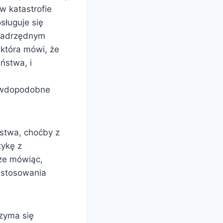
w katastrofie
sługuje się
 Nadrzędnym
 która mówi, że
ństwa, i
rawdopodobne
stwa, choćby z
tykę z
rze mówiąc,
e stosowania
rzyma się