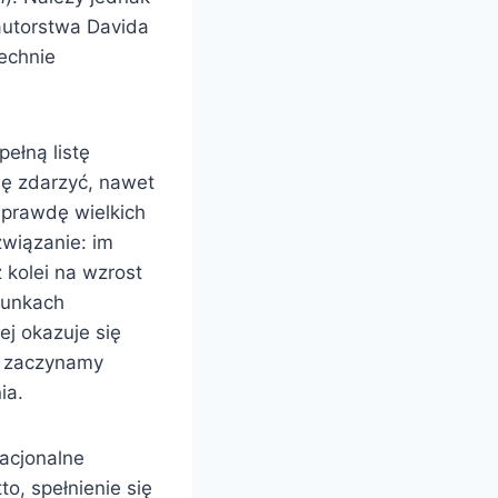
autorstwa Davida
echnie
ełną listę
ię zdarzyć, nawet
aprawdę wielkich
związanie: im
 kolei na wzrost
runkach
j okazuje się
y zaczynamy
ia.
racjonalne
o, spełnienie się