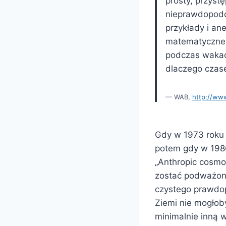
prosty, przyst
nieprawdopodob
przykłady i a
matematyczne za
podczas wakacj
dlaczego czase
WAB,
http://ww
Gdy w 1973 roku 
potem gdy w 1986
„Anthropic cosmol
zostać podważona
czystego prawdop
Ziemi nie mogłob
minimalnie inną 