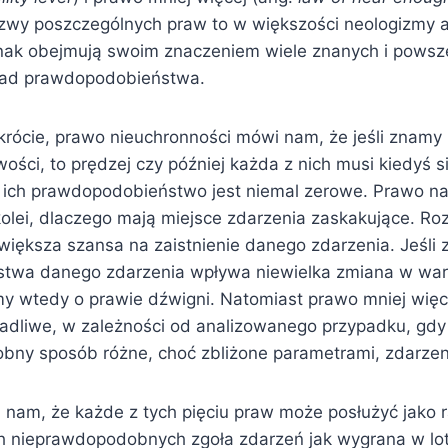
zwy poszczególnych praw to w większości neologizmy 
nak obejmują swoim znaczeniem wiele znanych i powsz
ad prawdopodobieństwa.
rócie, prawo nieuchronności mówi nam, że jeśli znamy p
ości, to prędzej czy później każda z nich musi kiedyś s
o ich prawdopodobieństwo jest niemal zerowe. Prawo n
kolei, dlaczego mają miejsce zdarzenia zaskakujące. Ro
większa szansa na zaistnienie danego zdarzenia. Jeśli z
twa danego zdarzenia wpływa niewielka zmiana w wa
y wtedy o prawie dźwigni. Natomiast prawo mniej więce
adliwe, w zależności od analizowanego przypadku, gd
bny sposób różne, choć zbliżone parametrami, zdarzen
 nam, że każde z tych pięciu praw może posłużyć jako 
ch nieprawdopodobnych zgoła zdarzeń jak wygrana w lott