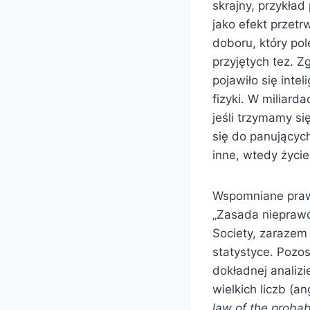
skrajny, przykład
jako efekt przetr
doboru, który po
przyjętych tez. Z
pojawiło się int
fizyki. W miliard
jeśli trzymamy s
się do panującyc
inne, wtedy życie
Wspomniane prawo
„Zasada nieprawd
Society, zarazem
statystyce. Pozo
dokładnej analizi
wielkich liczb (a
law of the probabi