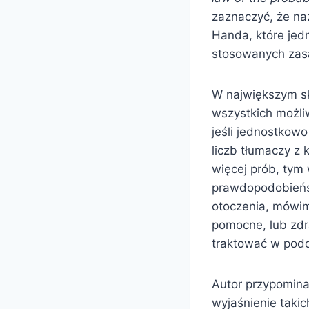
zaznaczyć, że na
Handa, które jed
stosowanych zas
W największym sk
wszystkich możliw
jeśli jednostkow
liczb tłumaczy z 
więcej prób, tym 
prawdopodobieńs
otoczenia, mówim
pomocne, lub zdr
traktować w podo
Autor przypomina
wyjaśnienie taki