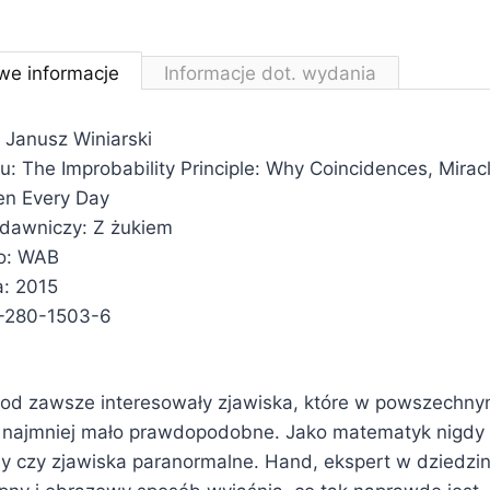
we informacje
Informacje dot. wydania
 Janusz Winiarski
łu: The Improbability Principle: Why Coincidences, Mirac
en Every Day
ydawniczy: Z żukiem
o: WAB
: 2015
-280-1503-6
od zawsze interesowały zjawiska, które w powszechn
 najmniej mało prawdopodobne. Jako matematyk nigdy n
 czy zjawiska paranormalne. Hand, ekspert w dziedzini