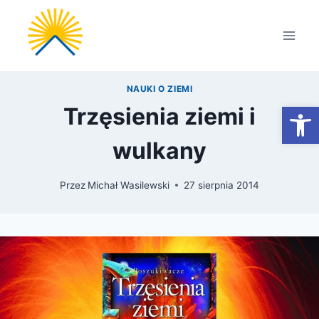
Przejdź
do
treści
NAUKI O ZIEMI
Otwórz
Trzęsienia ziemi i
wulkany
Przez
Michał Wasilewski
27 sierpnia 2014